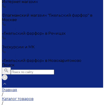
Интернет магазин
+7 (495) 221-72-20
Флагманский магазин "Гжельский фарфор" в
Москве
+7 (495) 995-23-45
«Гжельский фарфор» в Речицах
+7 (903) 107-21-29
Экскурсии и МК
+7 (495) 995-23-45
«Гжельский фарфор» в Новохаритоново
Поиск
Главная
/
Каталог товаров
/