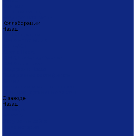
Ситец
Фэнтази
Цветной ситец
Безупречная Гжель
Коллаборации
Назад
Коллаборации
ГФЗ & Berta Muzis
ART\FACT
Atomic Heart
ГФЗ & Buylerika Ceramic
ГФЗ & makelove
Подарки к Пасхе
Подарочные сертификаты
Акции
Экскурсии и мастер-классы
VIP и корпоративные заказы
О заводе
Назад
О заводе
Новости
Документы сайта
Наша история
Отзывы