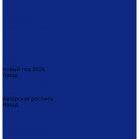
Светильники настенные
Свечи
Скульптуры
Стаканчики для зубных щеток
Стаканы для свечи
Сувениры
Фарфоровые мыльницы
Часы
Шкатулки
Украшения
Новинки
Новый год 2026
Назад
Новый год 2026
Символ года 2026
Щелкунчик
Авторская роспись
Назад
Авторская роспись
Дмитрий Титов
Елена Устюхина
Ирина Антропова
Лариса Сорокина