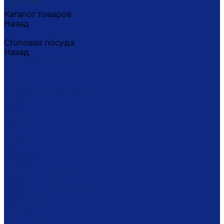
Каталог товаров
Назад
Каталог товаров
Столовая посуда
Назад
Столовая посуда
Банки
Блюда
Блюда для блинов
Бокалы
Вазочки
Горшочки
Доски
Икорницы
Кокотницы
Конфетницы
Кофейники
Кофейные пары
Кофейные стаканчики
Креманки
Кружки
Кувшины
Лимонницы