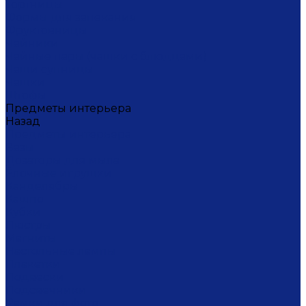
Тортницы
Формы для запекания
Фруктовницы
Чайники
Чайные пары (чашки с блюдцами)
Чаши супницы
Чашки
Штофы
Предметы интерьера
Назад
Предметы интерьера
Вазы
Дозаторы для мыла
Ёлочные игрушки
Канделябры
Кашпо
Кубки
Люстры
Магниты
Настольные лампы
Плакетки
Подвески
Подсвечники
Рамки для фото