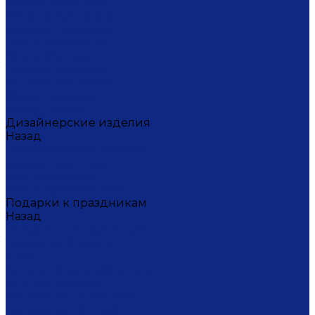
Мария Калигина
Наталья Кустарёва
Наталья Лакомова
Ольга Барыкина
Ольга Жукова
Татьяна Исакина
Юлиана Косихина
Юлия Кокарева
Юрий Гуляев
Дизайнерские изделия
Назад
Дизайнерские изделия
Диана Балашова
Сергей Сысоев
Элина Туктамишева
Подарки к праздникам
Назад
Подарки к праздникам
Товары на 8 марта
9 мая
Ко дню всех влюбленных
Ко Дню Учителя
Коллекция СОЧИ 2014
Коллекция ФУТБОЛ