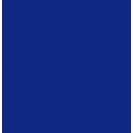
Ложки
Масленки
Миски
Молочники
Наборы для завтрака
Наборы для специй
Подносы
Подставки
Пробки для бутылок
Противни
Рюмки
Салатники
Салфетницы
Самовары
Сахарницы
Селёдочницы
Сервизы
Солонки
Соусники
Стаканы
Супницы, пельменницы
Сырницы
Тарелки