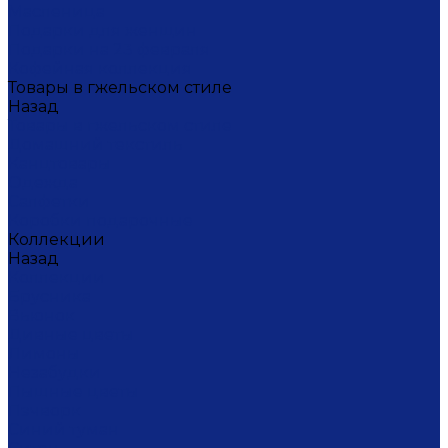
Масленица
Подарки для женщин
Подарки на 23 февраля
Кофейная коллекция
Товары в гжельском стиле
Назад
Товары в гжельском стиле
Домашний текстиль
Канцтовары
Одежда
Салфетки
Коробки подарочные
Коллекции
Назад
Коллекции
Брусника
Вьюнок
Дивные цветы
Лимоны
Незабудки
Пышные цветы
Пэчворк
Синий туман