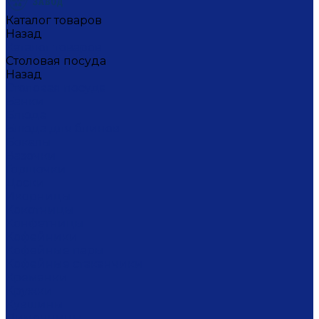
Каталог товаров
Назад
Каталог товаров
Столовая посуда
Назад
Столовая посуда
Банки
Блюда
Блюда для блинов
Бокалы
Вазочки
Горшочки
Доски
Икорницы
Кокотницы
Конфетницы
Кофейники
Кофейные пары
Кофейные стаканчики
Креманки
Кружки
Кувшины
Лимонницы