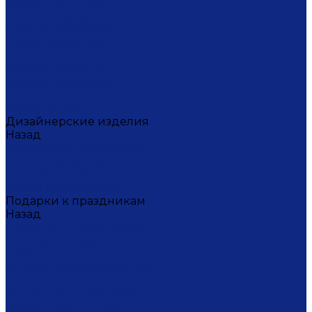
Мария Калигина
Наталья Кустарёва
Наталья Лакомова
Ольга Барыкина
Ольга Жукова
Татьяна Исакина
Юлиана Косихина
Юлия Кокарева
Юрий Гуляев
Дизайнерские изделия
Назад
Дизайнерские изделия
Диана Балашова
Сергей Сысоев
Элина Туктамишева
Подарки к праздникам
Назад
Подарки к праздникам
Товары на 8 марта
9 мая
Ко дню всех влюбленных
Ко Дню Учителя
Коллекция СОЧИ 2014
Коллекция ФУТБОЛ