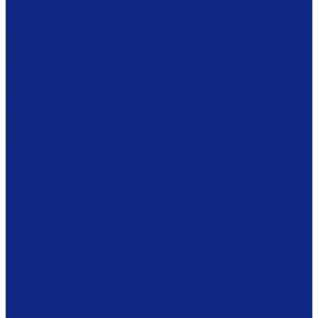
Ложки
Масленки
Миски
Молочники
Наборы для завтрака
Наборы для специй
Подносы
Подставки
Пробки для бутылок
Противни
Рюмки
Салатники
Салфетницы
Самовары
Сахарницы
Селёдочницы
Сервизы
Солонки
Соусники
Стаканы
Супницы, пельменницы
Сырницы
Тарелки