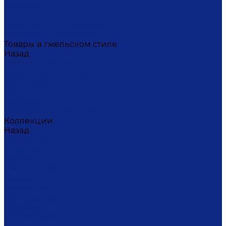
Масленица
Подарки для женщин
Подарки на 23 февраля
Кофейная коллекция
Товары в гжельском стиле
Назад
Товары в гжельском стиле
Домашний текстиль
Канцтовары
Одежда
Салфетки
Коробки подарочные
Коллекции
Назад
Коллекции
Брусника
Вьюнок
Дивные цветы
Лимоны
Незабудки
Пышные цветы
Пэчворк
Синий туман