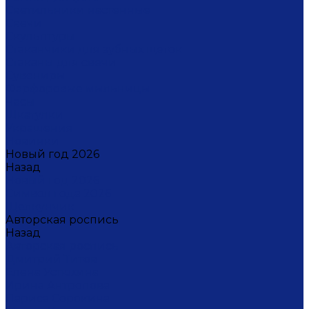
Светильники настенные
Свечи
Скульптуры
Стаканчики для зубных щеток
Стаканы для свечи
Сувениры
Фарфоровые мыльницы
Часы
Шкатулки
Украшения
Новинки
Новый год 2026
Назад
Новый год 2026
Символ года 2026
Щелкунчик
Авторская роспись
Назад
Авторская роспись
Дмитрий Титов
Елена Устюхина
Ирина Антропова
Лариса Сорокина