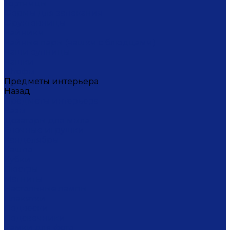
Тортницы
Формы для запекания
Фруктовницы
Чайники
Чайные пары (чашки с блюдцами)
Чаши супницы
Чашки
Штофы
Предметы интерьера
Назад
Предметы интерьера
Вазы
Дозаторы для мыла
Ёлочные игрушки
Канделябры
Кашпо
Кубки
Люстры
Магниты
Настольные лампы
Плакетки
Подвески
Подсвечники
Рамки для фото