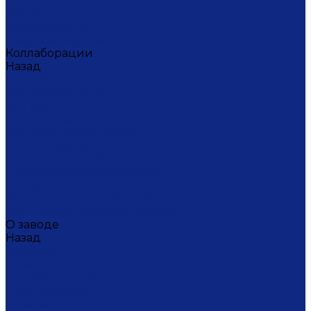
Ситец
Фэнтази
Цветной ситец
Безупречная Гжель
Коллаборации
Назад
Коллаборации
ГФЗ & Berta Muzis
ART\FACT
Atomic Heart
ГФЗ & Buylerika Ceramic
ГФЗ & makelove
Подарки к Пасхе
Подарочные сертификаты
Акции
Экскурсии и мастер-классы
VIP и корпоративные заказы
О заводе
Назад
О заводе
Новости
Документы сайта
Наша история
Отзывы