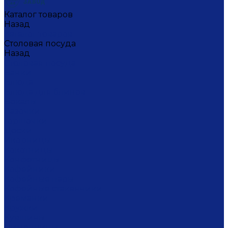
Каталог товаров
Назад
Каталог товаров
Столовая посуда
Назад
Столовая посуда
Банки
Блюда
Блюда для блинов
Бокалы
Вазочки
Горшочки
Доски
Икорницы
Кокотницы
Конфетницы
Кофейники
Кофейные пары
Кофейные стаканчики
Креманки
Кружки
Кувшины
Лимонницы