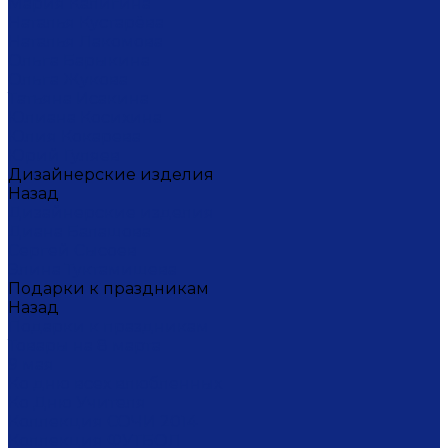
Мария Калигина
Наталья Кустарёва
Наталья Лакомова
Ольга Барыкина
Ольга Жукова
Татьяна Исакина
Юлиана Косихина
Юлия Кокарева
Юрий Гуляев
Дизайнерские изделия
Назад
Дизайнерские изделия
Диана Балашова
Сергей Сысоев
Элина Туктамишева
Подарки к праздникам
Назад
Подарки к праздникам
Товары на 8 марта
9 мая
Ко дню всех влюбленных
Ко Дню Учителя
Коллекция СОЧИ 2014
Коллекция ФУТБОЛ