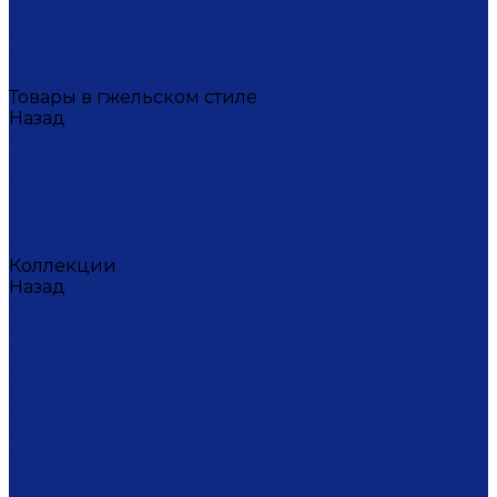
Масленица
Подарки для женщин
Подарки на 23 февраля
Кофейная коллекция
Товары в гжельском стиле
Назад
Товары в гжельском стиле
Домашний текстиль
Канцтовары
Одежда
Салфетки
Коробки подарочные
Коллекции
Назад
Коллекции
Брусника
Вьюнок
Дивные цветы
Лимоны
Незабудки
Пышные цветы
Пэчворк
Синий туман