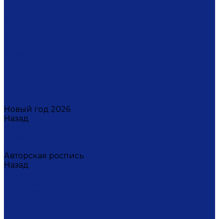
Светильники настенные
Свечи
Скульптуры
Стаканчики для зубных щеток
Стаканы для свечи
Сувениры
Фарфоровые мыльницы
Часы
Шкатулки
Украшения
Новинки
Новый год 2026
Назад
Новый год 2026
Символ года 2026
Щелкунчик
Авторская роспись
Назад
Авторская роспись
Дмитрий Титов
Елена Устюхина
Ирина Антропова
Лариса Сорокина