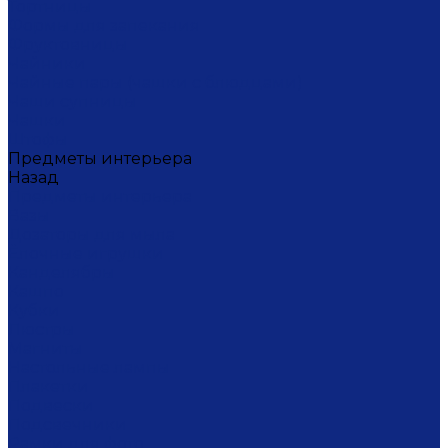
Тортницы
Формы для запекания
Фруктовницы
Чайники
Чайные пары (чашки с блюдцами)
Чаши супницы
Чашки
Штофы
Предметы интерьера
Назад
Предметы интерьера
Вазы
Дозаторы для мыла
Ёлочные игрушки
Канделябры
Кашпо
Кубки
Люстры
Магниты
Настольные лампы
Плакетки
Подвески
Подсвечники
Рамки для фото