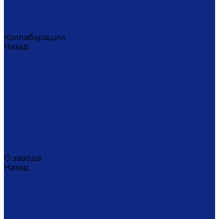
Ситец
Фэнтази
Цветной ситец
Безупречная Гжель
Коллаборации
Назад
Коллаборации
ГФЗ & Berta Muzis
ART\FACT
Atomic Heart
ГФЗ & Buylerika Ceramic
ГФЗ & makelove
Подарки к Пасхе
Подарочные сертификаты
Акции
Экскурсии и мастер-классы
VIP и корпоративные заказы
О заводе
Назад
О заводе
Новости
Документы сайта
Наша история
Отзывы