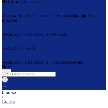
Интернет магазин
+7 (495) 221-72-20
Флагманский магазин "Гжельский фарфор" в
Москве
+7 (495) 995-23-45
«Гжельский фарфор» в Речицах
+7 (903) 107-21-29
Экскурсии и МК
+7 (495) 995-23-45
«Гжельский фарфор» в Новохаритоново
Поиск
Главная
/
Статьи