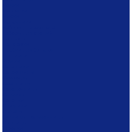
Ложки
Масленки
Миски
Молочники
Наборы для завтрака
Наборы для специй
Подносы
Подставки
Пробки для бутылок
Противни
Рюмки
Салатники
Салфетницы
Самовары
Сахарницы
Селёдочницы
Сервизы
Солонки
Соусники
Стаканы
Супницы, пельменницы
Сырницы
Тарелки