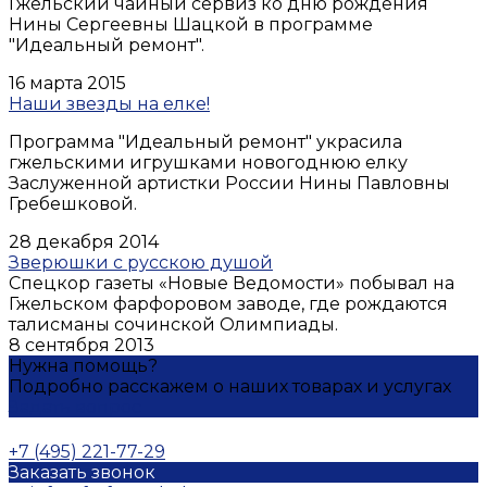
Гжельский чайный сервиз ко дню рождения
Нины Сергеевны Шацкой в программе
"Идеальный ремонт".
16 марта 2015
Наши звезды на елке!
Программа "Идеальный ремонт" украсила
гжельскими игрушками новогоднюю елку
Заслуженной артистки России Нины Павловны
Гребешковой.
28 декабря 2014
Зверюшки с русскою душой
Спецкор газеты «Новые Ведомости» побывал на
Гжельском фарфоровом заводе, где рождаются
талисманы сочинской Олимпиады.
8 сентября 2013
Нужна помощь?
Подробно расскажем о наших товарах и услугах
Задать вопрос
+7 (495) 221-77-29
Заказать звонок