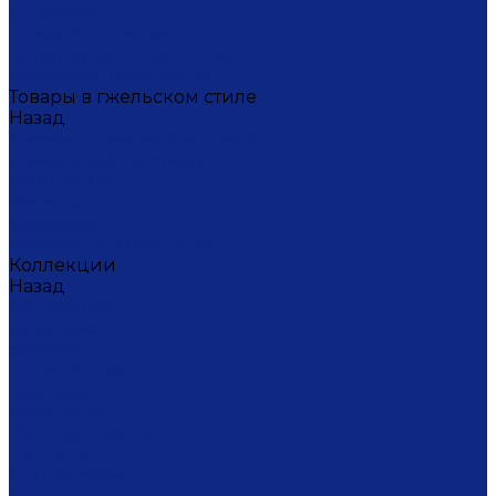
Масленица
Подарки для женщин
Подарки на 23 февраля
Кофейная коллекция
Товары в гжельском стиле
Назад
Товары в гжельском стиле
Домашний текстиль
Канцтовары
Одежда
Салфетки
Коробки подарочные
Коллекции
Назад
Коллекции
Брусника
Вьюнок
Дивные цветы
Лимоны
Незабудки
Пышные цветы
Пэчворк
Синий туман