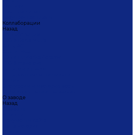
Ситец
Фэнтази
Цветной ситец
Безупречная Гжель
Коллаборации
Назад
Коллаборации
ГФЗ & Berta Muzis
ART\FACT
Atomic Heart
ГФЗ & Buylerika Ceramic
ГФЗ & makelove
Подарки к Пасхе
Подарочные сертификаты
Акции
Экскурсии и мастер-классы
VIP и корпоративные заказы
О заводе
Назад
О заводе
Новости
Документы сайта
Наша история
Отзывы