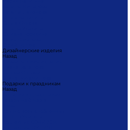
Мария Калигина
Наталья Кустарёва
Наталья Лакомова
Ольга Барыкина
Ольга Жукова
Татьяна Исакина
Юлиана Косихина
Юлия Кокарева
Юрий Гуляев
Дизайнерские изделия
Назад
Дизайнерские изделия
Диана Балашова
Сергей Сысоев
Элина Туктамишева
Подарки к праздникам
Назад
Подарки к праздникам
Товары на 8 марта
9 мая
Ко дню всех влюбленных
Ко Дню Учителя
Коллекция СОЧИ 2014
Коллекция ФУТБОЛ