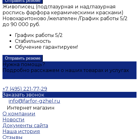
Отправить резюме
Живописец (подглазурная и надглазурная
роспись фарфора керамическими красками)
Новохаритоново
/
желателен
/
График работы 5/2
до 90 000 руб.
График работы 5/2
Стабильность
Обучение гарантируем!
Отправить резюме
Нужна помощь?
Подробно расскажем о наших товарах и услугах
Задать вопрос
+7 (495) 221-77-29
Заказать звонок
info@farfor-gzhel.ru
Интернет магазин
О компании
Новости
Документы сайта
Наша история
Отзывы