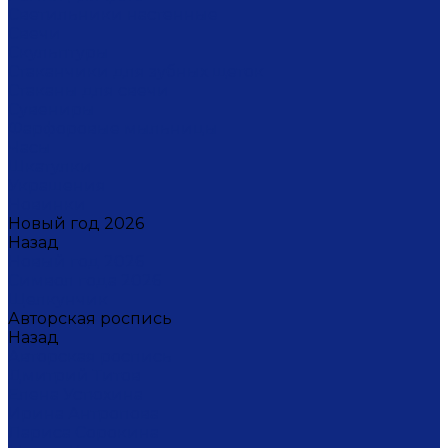
Светильники настенные
Свечи
Скульптуры
Стаканчики для зубных щеток
Стаканы для свечи
Сувениры
Фарфоровые мыльницы
Часы
Шкатулки
Украшения
Новинки
Новый год 2026
Назад
Новый год 2026
Символ года 2026
Щелкунчик
Авторская роспись
Назад
Авторская роспись
Дмитрий Титов
Елена Устюхина
Ирина Антропова
Лариса Сорокина