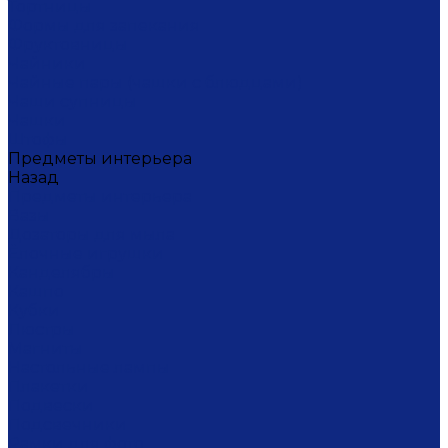
Тортницы
Формы для запекания
Фруктовницы
Чайники
Чайные пары (чашки с блюдцами)
Чаши супницы
Чашки
Штофы
Предметы интерьера
Назад
Предметы интерьера
Вазы
Дозаторы для мыла
Ёлочные игрушки
Канделябры
Кашпо
Кубки
Люстры
Магниты
Настольные лампы
Плакетки
Подвески
Подсвечники
Рамки для фото