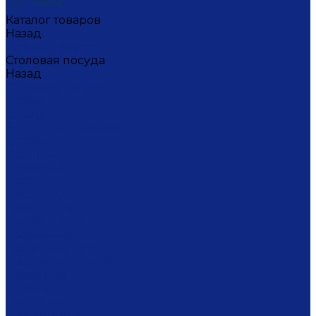
Каталог товаров
Назад
Каталог товаров
Столовая посуда
Назад
Столовая посуда
Банки
Блюда
Блюда для блинов
Бокалы
Вазочки
Горшочки
Доски
Икорницы
Кокотницы
Конфетницы
Кофейники
Кофейные пары
Кофейные стаканчики
Креманки
Кружки
Кувшины
Лимонницы