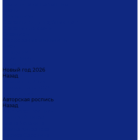
Светильники настенные
Свечи
Скульптуры
Стаканчики для зубных щеток
Стаканы для свечи
Сувениры
Фарфоровые мыльницы
Часы
Шкатулки
Украшения
Новинки
Новый год 2026
Назад
Новый год 2026
Символ года 2026
Щелкунчик
Авторская роспись
Назад
Авторская роспись
Дмитрий Титов
Елена Устюхина
Ирина Антропова
Лариса Сорокина