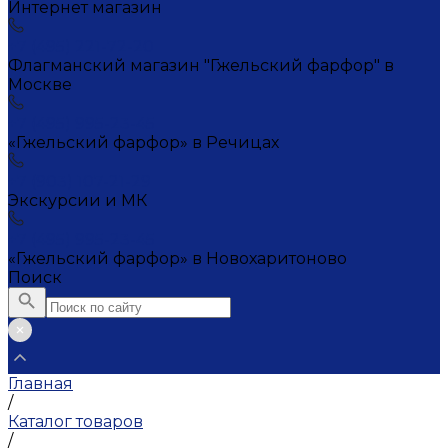
Интернет магазин
+7 (495) 221-72-20
Флагманский магазин "Гжельский фарфор" в
Москве
+7 (495) 995-23-45
«Гжельский фарфор» в Речицах
+7 (903) 107-21-29
Экскурсии и МК
+7 (495) 995-23-45
«Гжельский фарфор» в Новохаритоново
Поиск
Главная
/
Каталог товаров
/