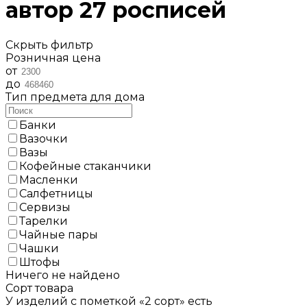
автор 27 росписей
Скрыть фильтр
Розничная цена
от
до
Тип предмета для дома
Банки
Вазочки
Вазы
Кофейные стаканчики
Масленки
Салфетницы
Сервизы
Тарелки
Чайные пары
Чашки
Штофы
Ничего не найдено
Сорт товара
У изделий с пометкой «2 сорт» есть