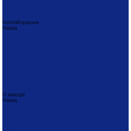
Ситец
Фэнтази
Цветной ситец
Безупречная Гжель
Коллаборации
Назад
Коллаборации
ГФЗ & Berta Muzis
ART\FACT
Atomic Heart
ГФЗ & Buylerika Ceramic
ГФЗ & makelove
Подарки к Пасхе
Подарочные сертификаты
Акции
Экскурсии и мастер-классы
VIP и корпоративные заказы
О заводе
Назад
О заводе
Новости
Документы сайта
Наша история
Отзывы