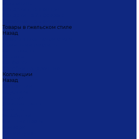
Масленица
Подарки для женщин
Подарки на 23 февраля
Кофейная коллекция
Товары в гжельском стиле
Назад
Товары в гжельском стиле
Домашний текстиль
Канцтовары
Одежда
Салфетки
Коробки подарочные
Коллекции
Назад
Коллекции
Брусника
Вьюнок
Дивные цветы
Лимоны
Незабудки
Пышные цветы
Пэчворк
Синий туман