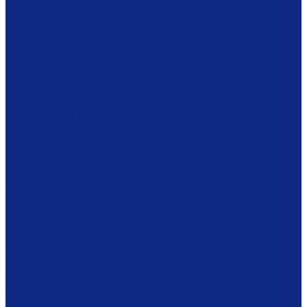
Ложки
Масленки
Миски
Молочники
Наборы для завтрака
Наборы для специй
Подносы
Подставки
Пробки для бутылок
Противни
Рюмки
Салатники
Салфетницы
Самовары
Сахарницы
Селёдочницы
Сервизы
Солонки
Соусники
Стаканы
Супницы, пельменницы
Сырницы
Тарелки