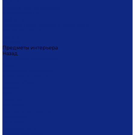
Тортницы
Формы для запекания
Фруктовницы
Чайники
Чайные пары (чашки с блюдцами)
Чаши супницы
Чашки
Штофы
Предметы интерьера
Назад
Предметы интерьера
Вазы
Дозаторы для мыла
Ёлочные игрушки
Канделябры
Кашпо
Кубки
Люстры
Магниты
Настольные лампы
Плакетки
Подвески
Подсвечники
Рамки для фото