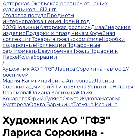
Авторская Гжельская роспись от наших
художников - 612 шт.
Столовая посуда
Предметы
интерьера
Украшения
Новый год
2026
Новинки
Авторская роспись
Дизайнерские
изделия
Подарки к праздникам
Кофейная
коллекция
Товары в гжельском стиле
Коробки
подарочные
Коллекции
Подарочные
сертификаты
Безупречная Гжель
Подарки к
Пасхе
Коллаборации
/
Художник АО "ГФЗ" Лариса Сорокина - автор 27
росписей
Мария Калигина
Ирина Антропова
Лариса
Сорокина
Дмитрий Титов
Елена Устюхина
Наталья
Лакомова
Юлиана Косихина
Юлия
Кокарева
Юрий Гуляев
Ольга Жукова
Наталья
Кустарёва
Ольга Барыкина
Татьяна Исакина
Художник АО "ГФЗ"
Лариса Сорокина -