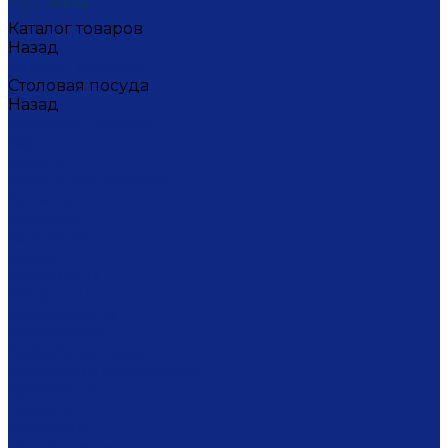
Каталог товаров
Назад
Каталог товаров
Столовая посуда
Назад
Столовая посуда
Банки
Блюда
Блюда для блинов
Бокалы
Вазочки
Горшочки
Доски
Икорницы
Кокотницы
Конфетницы
Кофейники
Кофейные пары
Кофейные стаканчики
Креманки
Кружки
Кувшины
Лимонницы