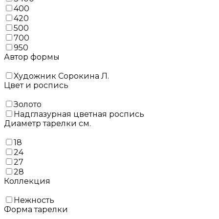
400
420
500
700
950
Автор формы
Художник Сорокина Л.
Цвет и роспись
Золото
Надглазурная цветная роспись
Диаметр тарелки см.
18
24
27
28
Коллекция
Нежность
Форма тарелки