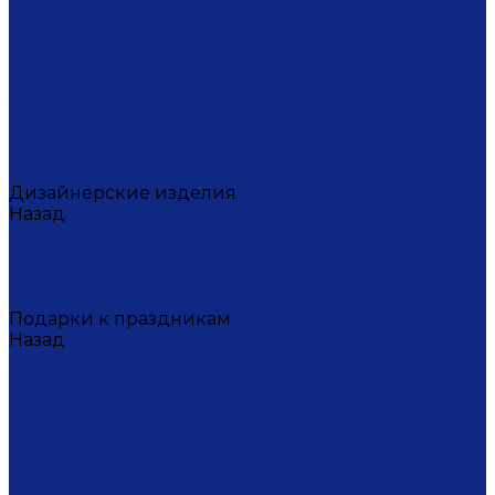
Мария Калигина
Наталья Кустарёва
Наталья Лакомова
Ольга Барыкина
Ольга Жукова
Татьяна Исакина
Юлиана Косихина
Юлия Кокарева
Юрий Гуляев
Дизайнерские изделия
Назад
Дизайнерские изделия
Диана Балашова
Сергей Сысоев
Элина Туктамишева
Подарки к праздникам
Назад
Подарки к праздникам
Товары на 8 марта
9 мая
Ко дню всех влюбленных
Ко Дню Учителя
Коллекция СОЧИ 2014
Коллекция ФУТБОЛ