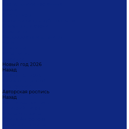
Светильники настенные
Свечи
Скульптуры
Стаканчики для зубных щеток
Стаканы для свечи
Сувениры
Фарфоровые мыльницы
Часы
Шкатулки
Украшения
Новинки
Новый год 2026
Назад
Новый год 2026
Символ года 2026
Щелкунчик
Авторская роспись
Назад
Авторская роспись
Дмитрий Титов
Елена Устюхина
Ирина Антропова
Лариса Сорокина