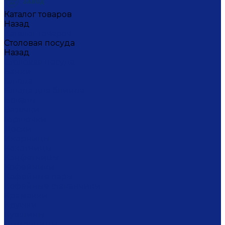
Каталог товаров
Назад
Каталог товаров
Столовая посуда
Назад
Столовая посуда
Банки
Блюда
Блюда для блинов
Бокалы
Вазочки
Горшочки
Доски
Икорницы
Кокотницы
Конфетницы
Кофейники
Кофейные пары
Кофейные стаканчики
Креманки
Кружки
Кувшины
Лимонницы