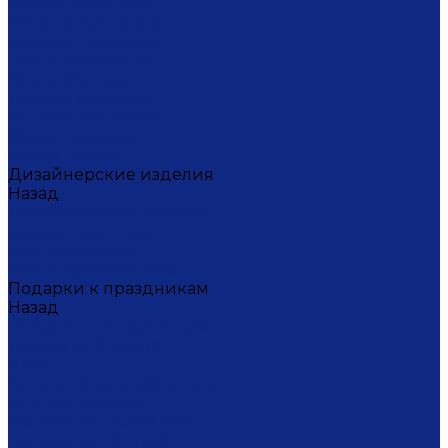
Мария Калигина
Наталья Кустарёва
Наталья Лакомова
Ольга Барыкина
Ольга Жукова
Татьяна Исакина
Юлиана Косихина
Юлия Кокарева
Юрий Гуляев
Дизайнерские изделия
Назад
Дизайнерские изделия
Диана Балашова
Сергей Сысоев
Элина Туктамишева
Подарки к праздникам
Назад
Подарки к праздникам
Товары на 8 марта
9 мая
Ко дню всех влюбленных
Ко Дню Учителя
Коллекция СОЧИ 2014
Коллекция ФУТБОЛ