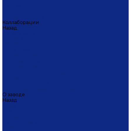
Ситец
Фэнтази
Цветной ситец
Безупречная Гжель
Коллаборации
Назад
Коллаборации
ГФЗ & Berta Muzis
ART\FACT
Atomic Heart
ГФЗ & Buylerika Ceramic
ГФЗ & makelove
Подарки к Пасхе
Подарочные сертификаты
Акции
Экскурсии и мастер-классы
VIP и корпоративные заказы
О заводе
Назад
О заводе
Новости
Документы сайта
Наша история
Отзывы