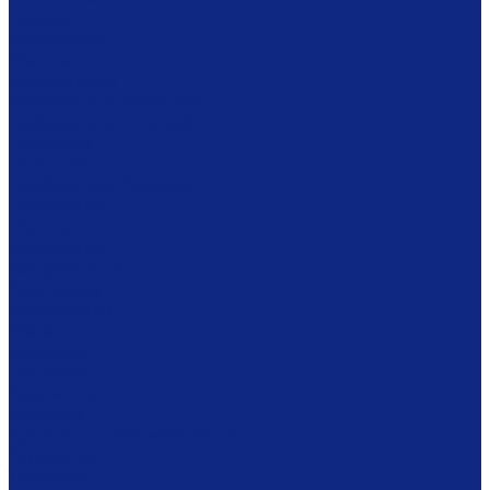
Ложки
Масленки
Миски
Молочники
Наборы для завтрака
Наборы для специй
Подносы
Подставки
Пробки для бутылок
Противни
Рюмки
Салатники
Салфетницы
Самовары
Сахарницы
Селёдочницы
Сервизы
Солонки
Соусники
Стаканы
Супницы, пельменницы
Сырницы
Тарелки