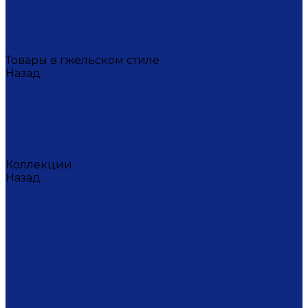
Масленица
Подарки для женщин
Подарки на 23 февраля
Кофейная коллекция
Товары в гжельском стиле
Назад
Товары в гжельском стиле
Домашний текстиль
Канцтовары
Одежда
Салфетки
Коробки подарочные
Коллекции
Назад
Коллекции
Брусника
Вьюнок
Дивные цветы
Лимоны
Незабудки
Пышные цветы
Пэчворк
Синий туман