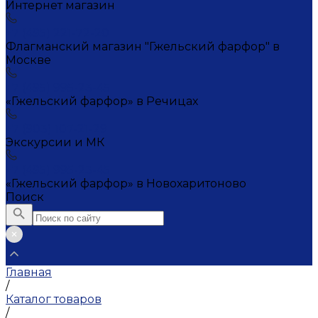
Интернет магазин
+7 (495) 221-72-20
Флагманский магазин "Гжельский фарфор" в
Москве
+7 (495) 995-23-45
«Гжельский фарфор» в Речицах
+7 (903) 107-21-29
Экскурсии и МК
+7 (495) 995-23-45
«Гжельский фарфор» в Новохаритоново
Поиск
Главная
/
Каталог товаров
/