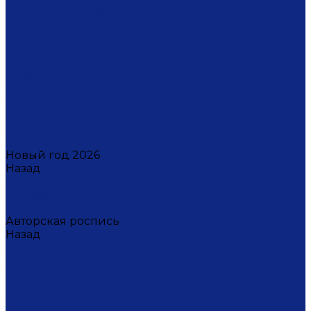
Светильники настенные
Свечи
Скульптуры
Стаканчики для зубных щеток
Стаканы для свечи
Сувениры
Фарфоровые мыльницы
Часы
Шкатулки
Украшения
Новинки
Новый год 2026
Назад
Новый год 2026
Символ года 2026
Щелкунчик
Авторская роспись
Назад
Авторская роспись
Дмитрий Титов
Елена Устюхина
Ирина Антропова
Лариса Сорокина