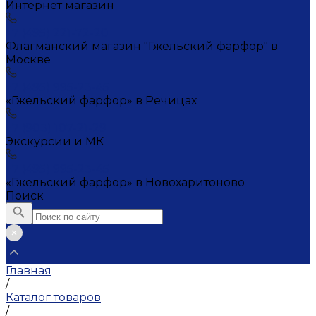
Интернет магазин
+7 (495) 221-72-20
Флагманский магазин "Гжельский фарфор" в
Москве
+7 (495) 995-23-45
«Гжельский фарфор» в Речицах
+7 (903) 107-21-29
Экскурсии и МК
+7 (495) 995-23-45
«Гжельский фарфор» в Новохаритоново
Поиск
Главная
/
Каталог товаров
/