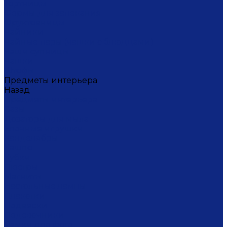
Тортницы
Формы для запекания
Фруктовницы
Чайники
Чайные пары (чашки с блюдцами)
Чаши супницы
Чашки
Штофы
Предметы интерьера
Назад
Предметы интерьера
Вазы
Дозаторы для мыла
Ёлочные игрушки
Канделябры
Кашпо
Кубки
Люстры
Магниты
Настольные лампы
Плакетки
Подвески
Подсвечники
Рамки для фото