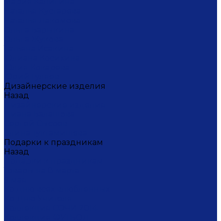
Мария Калигина
Наталья Кустарёва
Наталья Лакомова
Ольга Барыкина
Ольга Жукова
Татьяна Исакина
Юлиана Косихина
Юлия Кокарева
Юрий Гуляев
Дизайнерские изделия
Назад
Дизайнерские изделия
Диана Балашова
Сергей Сысоев
Элина Туктамишева
Подарки к праздникам
Назад
Подарки к праздникам
Товары на 8 марта
9 мая
Ко дню всех влюбленных
Ко Дню Учителя
Коллекция СОЧИ 2014
Коллекция ФУТБОЛ