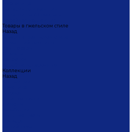
Масленица
Подарки для женщин
Подарки на 23 февраля
Кофейная коллекция
Товары в гжельском стиле
Назад
Товары в гжельском стиле
Домашний текстиль
Канцтовары
Одежда
Салфетки
Коробки подарочные
Коллекции
Назад
Коллекции
Брусника
Вьюнок
Дивные цветы
Лимоны
Незабудки
Пышные цветы
Пэчворк
Синий туман