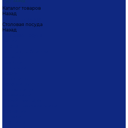
Каталог товаров
Назад
Каталог товаров
Столовая посуда
Назад
Столовая посуда
Банки
Блюда
Блюда для блинов
Бокалы
Вазочки
Горшочки
Доски
Икорницы
Кокотницы
Конфетницы
Кофейники
Кофейные пары
Кофейные стаканчики
Креманки
Кружки
Кувшины
Лимонницы