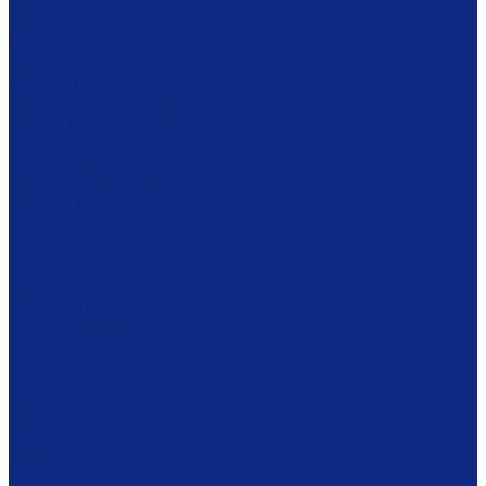
Ложки
Масленки
Миски
Молочники
Наборы для завтрака
Наборы для специй
Подносы
Подставки
Пробки для бутылок
Противни
Рюмки
Салатники
Салфетницы
Самовары
Сахарницы
Селёдочницы
Сервизы
Солонки
Соусники
Стаканы
Супницы, пельменницы
Сырницы
Тарелки