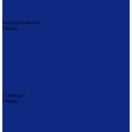
Ситец
Фэнтази
Цветной ситец
Безупречная Гжель
Коллаборации
Назад
Коллаборации
ГФЗ & Berta Muzis
ART\FACT
Atomic Heart
ГФЗ & Buylerika Ceramic
ГФЗ & makelove
Подарки к Пасхе
Подарочные сертификаты
Акции
Экскурсии и мастер-классы
VIP и корпоративные заказы
О заводе
Назад
О заводе
Новости
Документы сайта
Наша история
Отзывы