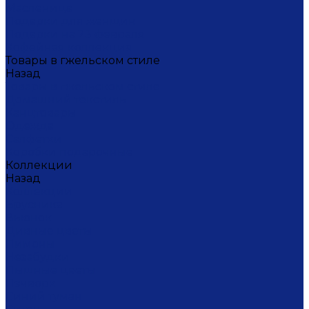
Масленица
Подарки для женщин
Подарки на 23 февраля
Кофейная коллекция
Товары в гжельском стиле
Назад
Товары в гжельском стиле
Домашний текстиль
Канцтовары
Одежда
Салфетки
Коробки подарочные
Коллекции
Назад
Коллекции
Брусника
Вьюнок
Дивные цветы
Лимоны
Незабудки
Пышные цветы
Пэчворк
Синий туман