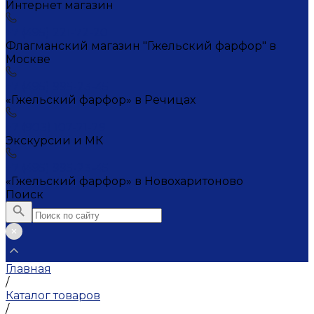
Интернет магазин
+7 (495) 221-72-20
Флагманский магазин "Гжельский фарфор" в
Москве
+7 (495) 995-23-45
«Гжельский фарфор» в Речицах
+7 (903) 107-21-29
Экскурсии и МК
+7 (495) 995-23-45
«Гжельский фарфор» в Новохаритоново
Поиск
Главная
/
Каталог товаров
/