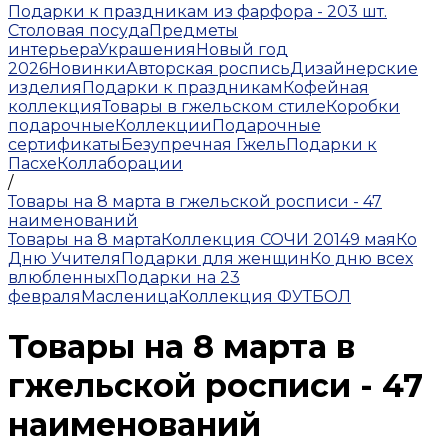
Подарки к праздникам из фарфора - 203 шт.
Столовая посуда
Предметы
интерьера
Украшения
Новый год
2026
Новинки
Авторская роспись
Дизайнерские
изделия
Подарки к праздникам
Кофейная
коллекция
Товары в гжельском стиле
Коробки
подарочные
Коллекции
Подарочные
сертификаты
Безупречная Гжель
Подарки к
Пасхе
Коллаборации
/
Товары на 8 марта в гжельской росписи - 47
наименований
Товары на 8 марта
Коллекция СОЧИ 2014
9 мая
Ко
Дню Учителя
Подарки для женщин
Ко дню всех
влюбленных
Подарки на 23
февраля
Масленица
Коллекция ФУТБОЛ
Товары на 8 марта в
гжельской росписи - 47
наименований