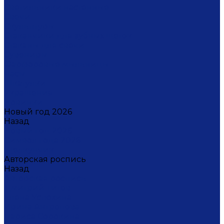
Светильники настенные
Свечи
Скульптуры
Стаканчики для зубных щеток
Стаканы для свечи
Сувениры
Фарфоровые мыльницы
Часы
Шкатулки
Украшения
Новинки
Новый год 2026
Назад
Новый год 2026
Символ года 2026
Щелкунчик
Авторская роспись
Назад
Авторская роспись
Дмитрий Титов
Елена Устюхина
Ирина Антропова
Лариса Сорокина