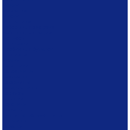
Ложки
Масленки
Миски
Молочники
Наборы для завтрака
Наборы для специй
Подносы
Подставки
Пробки для бутылок
Противни
Рюмки
Салатники
Салфетницы
Самовары
Сахарницы
Селёдочницы
Сервизы
Солонки
Соусники
Стаканы
Супницы, пельменницы
Сырницы
Тарелки