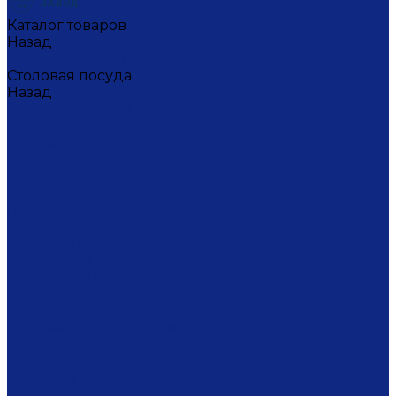
Каталог товаров
Назад
Каталог товаров
Столовая посуда
Назад
Столовая посуда
Банки
Блюда
Блюда для блинов
Бокалы
Вазочки
Горшочки
Доски
Икорницы
Кокотницы
Конфетницы
Кофейники
Кофейные пары
Кофейные стаканчики
Креманки
Кружки
Кувшины
Лимонницы