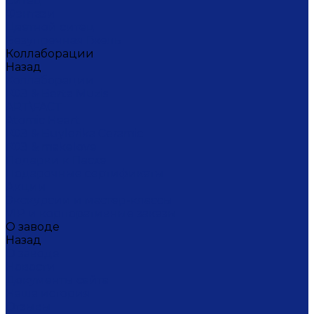
Ситец
Фэнтази
Цветной ситец
Безупречная Гжель
Коллаборации
Назад
Коллаборации
ГФЗ & Berta Muzis
ART\FACT
Atomic Heart
ГФЗ & Buylerika Ceramic
ГФЗ & makelove
Подарки к Пасхе
Подарочные сертификаты
Акции
Экскурсии и мастер-классы
VIP и корпоративные заказы
О заводе
Назад
О заводе
Новости
Документы сайта
Наша история
Отзывы