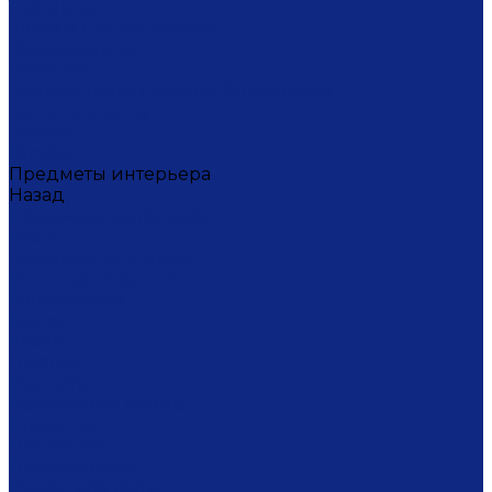
Тортницы
Формы для запекания
Фруктовницы
Чайники
Чайные пары (чашки с блюдцами)
Чаши супницы
Чашки
Штофы
Предметы интерьера
Назад
Предметы интерьера
Вазы
Дозаторы для мыла
Ёлочные игрушки
Канделябры
Кашпо
Кубки
Люстры
Магниты
Настольные лампы
Плакетки
Подвески
Подсвечники
Рамки для фото