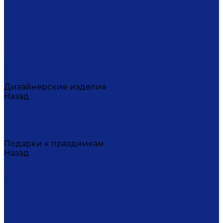
Мария Калигина
Наталья Кустарёва
Наталья Лакомова
Ольга Барыкина
Ольга Жукова
Татьяна Исакина
Юлиана Косихина
Юлия Кокарева
Юрий Гуляев
Дизайнерские изделия
Назад
Дизайнерские изделия
Диана Балашова
Сергей Сысоев
Элина Туктамишева
Подарки к праздникам
Назад
Подарки к праздникам
Товары на 8 марта
9 мая
Ко дню всех влюбленных
Ко Дню Учителя
Коллекция СОЧИ 2014
Коллекция ФУТБОЛ