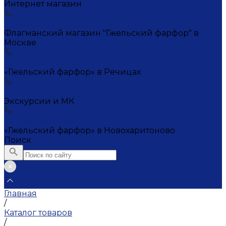
Интернет магазин
+7 (495) 221-72-20
Флагманский магазин "Гжельский фарфор" в
Москве
+7 (495) 995-23-45
«Гжельский фарфор» в Речицах
+7 (903) 107-21-29
Экскурсии и МК
+7 (495) 995-23-45
«Гжельский фарфор» в Новохаритоново
Поиск
Главная
/
Каталог товаров
/