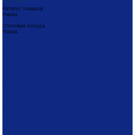
Каталог товаров
Назад
Каталог товаров
Столовая посуда
Назад
Столовая посуда
Банки
Блюда
Блюда для блинов
Бокалы
Вазочки
Горшочки
Доски
Икорницы
Кокотницы
Конфетницы
Кофейники
Кофейные пары
Кофейные стаканчики
Креманки
Кружки
Кувшины
Лимонницы