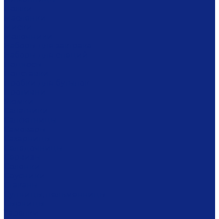
Ложки
Масленки
Миски
Молочники
Наборы для завтрака
Наборы для специй
Подносы
Подставки
Пробки для бутылок
Противни
Рюмки
Салатники
Салфетницы
Самовары
Сахарницы
Селёдочницы
Сервизы
Солонки
Соусники
Стаканы
Супницы, пельменницы
Сырницы
Тарелки