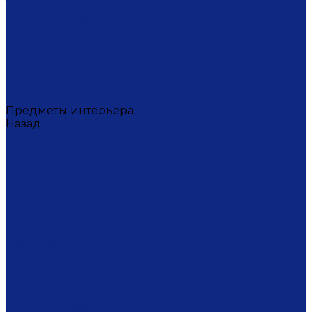
Тортницы
Формы для запекания
Фруктовницы
Чайники
Чайные пары (чашки с блюдцами)
Чаши супницы
Чашки
Штофы
Предметы интерьера
Назад
Предметы интерьера
Вазы
Дозаторы для мыла
Ёлочные игрушки
Канделябры
Кашпо
Кубки
Люстры
Магниты
Настольные лампы
Плакетки
Подвески
Подсвечники
Рамки для фото