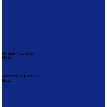
Светильники настенные
Свечи
Скульптуры
Стаканчики для зубных щеток
Стаканы для свечи
Сувениры
Фарфоровые мыльницы
Часы
Шкатулки
Украшения
Новинки
Новый год 2026
Назад
Новый год 2026
Символ года 2026
Щелкунчик
Авторская роспись
Назад
Авторская роспись
Дмитрий Титов
Елена Устюхина
Ирина Антропова
Лариса Сорокина