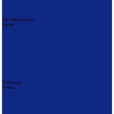
Ситец
Фэнтази
Цветной ситец
Безупречная Гжель
Коллаборации
Назад
Коллаборации
ГФЗ & Berta Muzis
ART\FACT
Atomic Heart
ГФЗ & Buylerika Ceramic
ГФЗ & makelove
Подарки к Пасхе
Подарочные сертификаты
Акции
Экскурсии и мастер-классы
VIP и корпоративные заказы
О заводе
Назад
О заводе
Новости
Документы сайта
Наша история
Отзывы