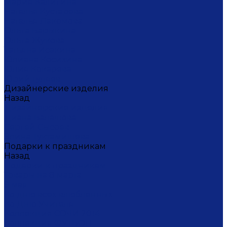
Мария Калигина
Наталья Кустарёва
Наталья Лакомова
Ольга Барыкина
Ольга Жукова
Татьяна Исакина
Юлиана Косихина
Юлия Кокарева
Юрий Гуляев
Дизайнерские изделия
Назад
Дизайнерские изделия
Диана Балашова
Сергей Сысоев
Элина Туктамишева
Подарки к праздникам
Назад
Подарки к праздникам
Товары на 8 марта
9 мая
Ко дню всех влюбленных
Ко Дню Учителя
Коллекция СОЧИ 2014
Коллекция ФУТБОЛ