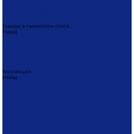
Масленица
Подарки для женщин
Подарки на 23 февраля
Кофейная коллекция
Товары в гжельском стиле
Назад
Товары в гжельском стиле
Домашний текстиль
Канцтовары
Одежда
Салфетки
Коробки подарочные
Коллекции
Назад
Коллекции
Брусника
Вьюнок
Дивные цветы
Лимоны
Незабудки
Пышные цветы
Пэчворк
Синий туман