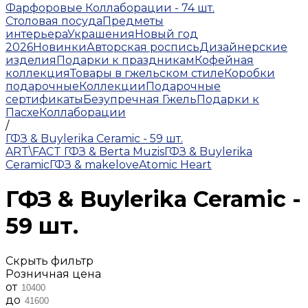
Фарфоровые Коллаборации - 74 шт.
Столовая посуда
Предметы
интерьера
Украшения
Новый год
2026
Новинки
Авторская роспись
Дизайнерские
изделия
Подарки к праздникам
Кофейная
коллекция
Товары в гжельском стиле
Коробки
подарочные
Коллекции
Подарочные
сертификаты
Безупречная Гжель
Подарки к
Пасхе
Коллаборации
/
ГФЗ & Buylerika Ceramic - 59 шт.
ART\FACT
ГФЗ & Berta Muzis
ГФЗ & Buylerika
Ceramic
ГФЗ & makelove
Atomic Heart
ГФЗ & Buylerika Ceramic -
59 шт.
Скрыть фильтр
Розничная цена
от
до