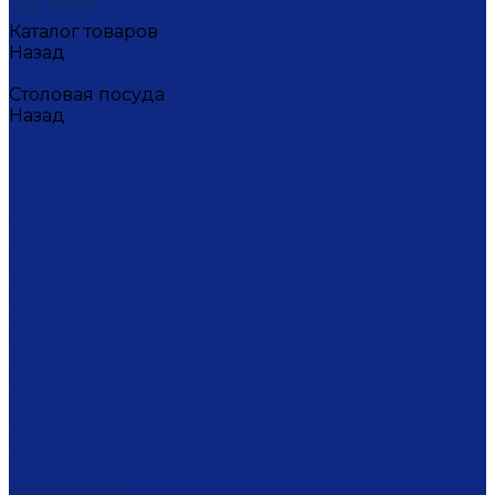
Каталог товаров
Назад
Каталог товаров
Столовая посуда
Назад
Столовая посуда
Банки
Блюда
Блюда для блинов
Бокалы
Вазочки
Горшочки
Доски
Икорницы
Кокотницы
Конфетницы
Кофейники
Кофейные пары
Кофейные стаканчики
Креманки
Кружки
Кувшины
Лимонницы