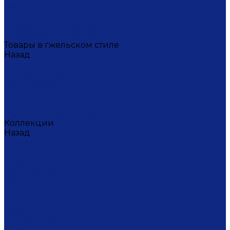
Масленица
Подарки для женщин
Подарки на 23 февраля
Кофейная коллекция
Товары в гжельском стиле
Назад
Товары в гжельском стиле
Домашний текстиль
Канцтовары
Одежда
Салфетки
Коробки подарочные
Коллекции
Назад
Коллекции
Брусника
Вьюнок
Дивные цветы
Лимоны
Незабудки
Пышные цветы
Пэчворк
Синий туман