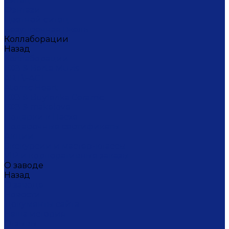
Ситец
Фэнтази
Цветной ситец
Безупречная Гжель
Коллаборации
Назад
Коллаборации
ГФЗ & Berta Muzis
ART\FACT
Atomic Heart
ГФЗ & Buylerika Ceramic
ГФЗ & makelove
Подарки к Пасхе
Подарочные сертификаты
Акции
Экскурсии и мастер-классы
VIP и корпоративные заказы
О заводе
Назад
О заводе
Новости
Документы сайта
Наша история
Отзывы