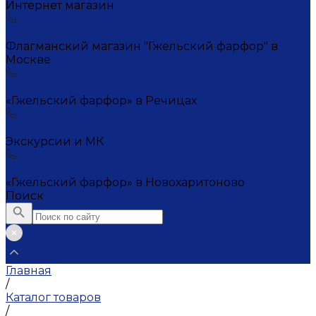
Интернет магазин
+7 (495) 221-72-20
Флагманский магазин "Гжельский фарфор" в
Москве
+7 (495) 995-23-45
«Гжельский фарфор» в Речицах
+7 (903) 107-21-29
Экскурсии и МК
+7 (495) 995-23-45
«Гжельский фарфор» в Новохаритоново
Поиск
Главная
/
Каталог товаров
/