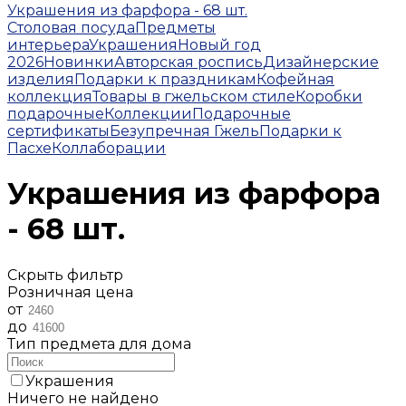
Украшения из фарфора - 68 шт.
Столовая посуда
Предметы
интерьера
Украшения
Новый год
2026
Новинки
Авторская роспись
Дизайнерские
изделия
Подарки к праздникам
Кофейная
коллекция
Товары в гжельском стиле
Коробки
подарочные
Коллекции
Подарочные
сертификаты
Безупречная Гжель
Подарки к
Пасхе
Коллаборации
Украшения из фарфора
- 68 шт.
Скрыть фильтр
Розничная цена
от
до
Тип предмета для дома
Украшения
Ничего не найдено