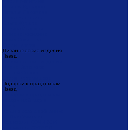
Мария Калигина
Наталья Кустарёва
Наталья Лакомова
Ольга Барыкина
Ольга Жукова
Татьяна Исакина
Юлиана Косихина
Юлия Кокарева
Юрий Гуляев
Дизайнерские изделия
Назад
Дизайнерские изделия
Диана Балашова
Сергей Сысоев
Элина Туктамишева
Подарки к праздникам
Назад
Подарки к праздникам
Товары на 8 марта
9 мая
Ко дню всех влюбленных
Ко Дню Учителя
Коллекция СОЧИ 2014
Коллекция ФУТБОЛ