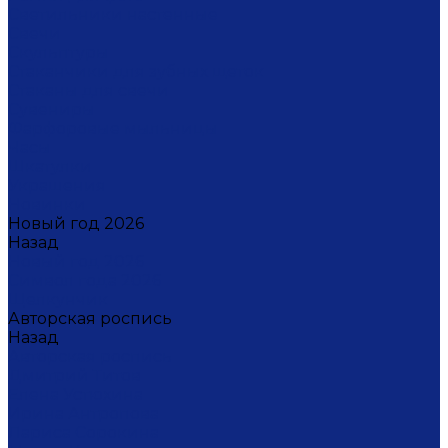
Светильники настенные
Свечи
Скульптуры
Стаканчики для зубных щеток
Стаканы для свечи
Сувениры
Фарфоровые мыльницы
Часы
Шкатулки
Украшения
Новинки
Новый год 2026
Назад
Новый год 2026
Символ года 2026
Щелкунчик
Авторская роспись
Назад
Авторская роспись
Дмитрий Титов
Елена Устюхина
Ирина Антропова
Лариса Сорокина