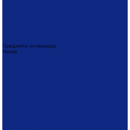
Тортницы
Формы для запекания
Фруктовницы
Чайники
Чайные пары (чашки с блюдцами)
Чаши супницы
Чашки
Штофы
Предметы интерьера
Назад
Предметы интерьера
Вазы
Дозаторы для мыла
Ёлочные игрушки
Канделябры
Кашпо
Кубки
Люстры
Магниты
Настольные лампы
Плакетки
Подвески
Подсвечники
Рамки для фото