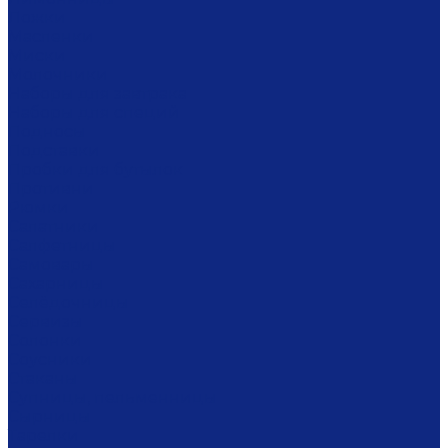
Ложки
Масленки
Миски
Молочники
Наборы для завтрака
Наборы для специй
Подносы
Подставки
Пробки для бутылок
Противни
Рюмки
Салатники
Салфетницы
Самовары
Сахарницы
Селёдочницы
Сервизы
Солонки
Соусники
Стаканы
Супницы, пельменницы
Сырницы
Тарелки