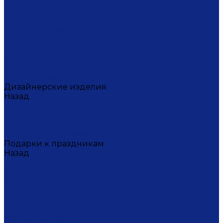
Мария Калигина
Наталья Кустарёва
Наталья Лакомова
Ольга Барыкина
Ольга Жукова
Татьяна Исакина
Юлиана Косихина
Юлия Кокарева
Юрий Гуляев
Дизайнерские изделия
Назад
Дизайнерские изделия
Диана Балашова
Сергей Сысоев
Элина Туктамишева
Подарки к праздникам
Назад
Подарки к праздникам
Товары на 8 марта
9 мая
Ко дню всех влюбленных
Ко Дню Учителя
Коллекция СОЧИ 2014
Коллекция ФУТБОЛ