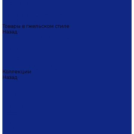
Масленица
Подарки для женщин
Подарки на 23 февраля
Кофейная коллекция
Товары в гжельском стиле
Назад
Товары в гжельском стиле
Домашний текстиль
Канцтовары
Одежда
Салфетки
Коробки подарочные
Коллекции
Назад
Коллекции
Брусника
Вьюнок
Дивные цветы
Лимоны
Незабудки
Пышные цветы
Пэчворк
Синий туман