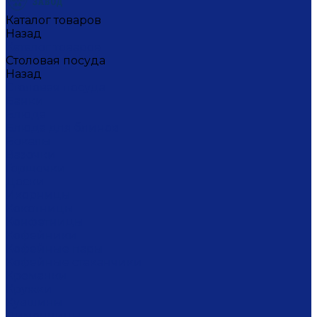
Каталог товаров
Назад
Каталог товаров
Столовая посуда
Назад
Столовая посуда
Банки
Блюда
Блюда для блинов
Бокалы
Вазочки
Горшочки
Доски
Икорницы
Кокотницы
Конфетницы
Кофейники
Кофейные пары
Кофейные стаканчики
Креманки
Кружки
Кувшины
Лимонницы