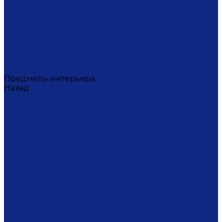
Тортницы
Формы для запекания
Фруктовницы
Чайники
Чайные пары (чашки с блюдцами)
Чаши супницы
Чашки
Штофы
Предметы интерьера
Назад
Предметы интерьера
Вазы
Дозаторы для мыла
Ёлочные игрушки
Канделябры
Кашпо
Кубки
Люстры
Магниты
Настольные лампы
Плакетки
Подвески
Подсвечники
Рамки для фото