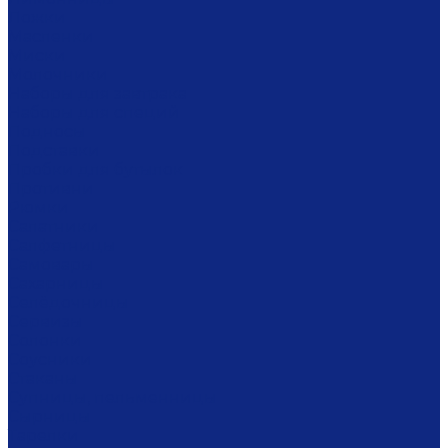
Ложки
Масленки
Миски
Молочники
Наборы для завтрака
Наборы для специй
Подносы
Подставки
Пробки для бутылок
Противни
Рюмки
Салатники
Салфетницы
Самовары
Сахарницы
Селёдочницы
Сервизы
Солонки
Соусники
Стаканы
Супницы, пельменницы
Сырницы
Тарелки