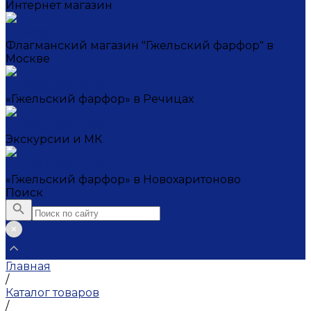
Интернет магазин
+7 (495) 221-72-20
Флагманский магазин "Гжельский фарфор" в
Москве
+7 (495) 995-23-45
«Гжельский фарфор» в Речицах
+7 (903) 107-21-29
Экскурсии и МК
+7 (495) 995-23-45
«Гжельский фарфор» в Новохаритоново
Поиск
Главная
/
Каталог товаров
/