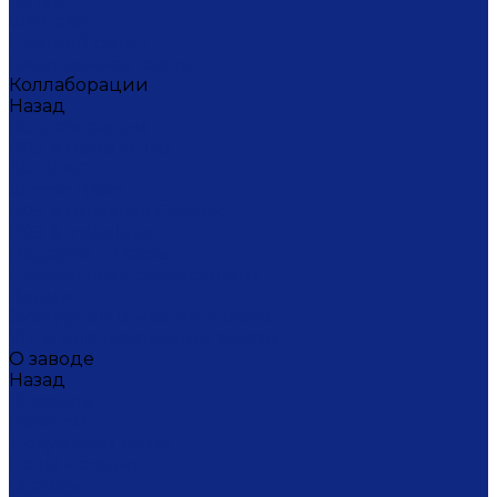
Ситец
Фэнтази
Цветной ситец
Безупречная Гжель
Коллаборации
Назад
Коллаборации
ГФЗ & Berta Muzis
ART\FACT
Atomic Heart
ГФЗ & Buylerika Ceramic
ГФЗ & makelove
Подарки к Пасхе
Подарочные сертификаты
Акции
Экскурсии и мастер-классы
VIP и корпоративные заказы
О заводе
Назад
О заводе
Новости
Документы сайта
Наша история
Отзывы