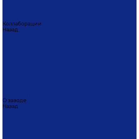
Ситец
Фэнтази
Цветной ситец
Безупречная Гжель
Коллаборации
Назад
Коллаборации
ГФЗ & Berta Muzis
ART\FACT
Atomic Heart
ГФЗ & Buylerika Ceramic
ГФЗ & makelove
Подарки к Пасхе
Подарочные сертификаты
Акции
Экскурсии и мастер-классы
VIP и корпоративные заказы
О заводе
Назад
О заводе
Новости
Документы сайта
Наша история
Отзывы