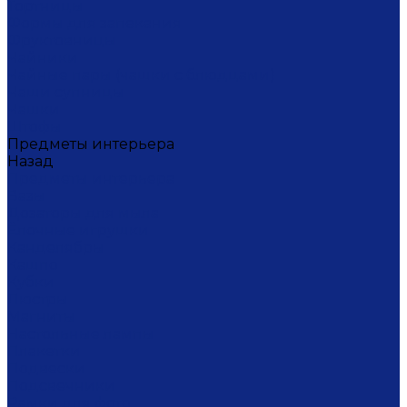
Тортницы
Формы для запекания
Фруктовницы
Чайники
Чайные пары (чашки с блюдцами)
Чаши супницы
Чашки
Штофы
Предметы интерьера
Назад
Предметы интерьера
Вазы
Дозаторы для мыла
Ёлочные игрушки
Канделябры
Кашпо
Кубки
Люстры
Магниты
Настольные лампы
Плакетки
Подвески
Подсвечники
Рамки для фото