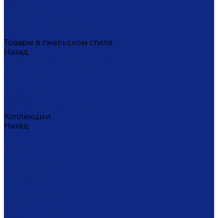
Масленица
Подарки для женщин
Подарки на 23 февраля
Кофейная коллекция
Товары в гжельском стиле
Назад
Товары в гжельском стиле
Домашний текстиль
Канцтовары
Одежда
Салфетки
Коробки подарочные
Коллекции
Назад
Коллекции
Брусника
Вьюнок
Дивные цветы
Лимоны
Незабудки
Пышные цветы
Пэчворк
Синий туман