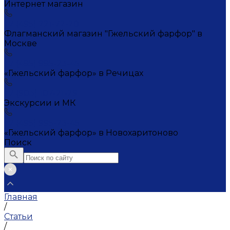
Интернет магазин
+7 (495) 221-72-20
Флагманский магазин "Гжельский фарфор" в
Москве
+7 (495) 995-23-45
«Гжельский фарфор» в Речицах
+7 (903) 107-21-29
Экскурсии и МК
+7 (495) 995-23-45
«Гжельский фарфор» в Новохаритоново
Поиск
Главная
/
Статьи
/