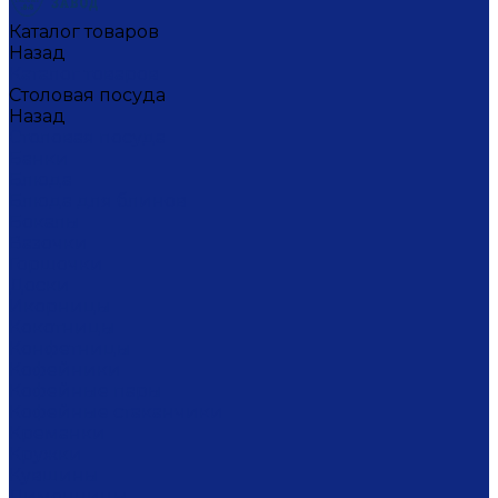
Каталог товаров
Назад
Каталог товаров
Столовая посуда
Назад
Столовая посуда
Банки
Блюда
Блюда для блинов
Бокалы
Вазочки
Горшочки
Доски
Икорницы
Кокотницы
Конфетницы
Кофейники
Кофейные пары
Кофейные стаканчики
Креманки
Кружки
Кувшины
Лимонницы