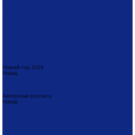
Светильники настенные
Свечи
Скульптуры
Стаканчики для зубных щеток
Стаканы для свечи
Сувениры
Фарфоровые мыльницы
Часы
Шкатулки
Украшения
Новинки
Новый год 2026
Назад
Новый год 2026
Символ года 2026
Щелкунчик
Авторская роспись
Назад
Авторская роспись
Дмитрий Титов
Елена Устюхина
Ирина Антропова
Лариса Сорокина