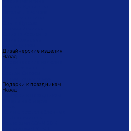
Мария Калигина
Наталья Кустарёва
Наталья Лакомова
Ольга Барыкина
Ольга Жукова
Татьяна Исакина
Юлиана Косихина
Юлия Кокарева
Юрий Гуляев
Дизайнерские изделия
Назад
Дизайнерские изделия
Диана Балашова
Сергей Сысоев
Элина Туктамишева
Подарки к праздникам
Назад
Подарки к праздникам
Товары на 8 марта
9 мая
Ко дню всех влюбленных
Ко Дню Учителя
Коллекция СОЧИ 2014
Коллекция ФУТБОЛ