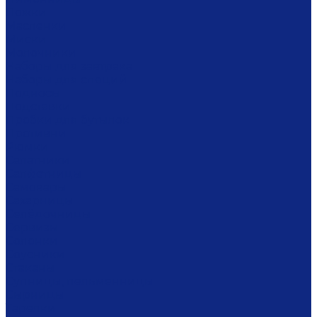
Ложки
Масленки
Миски
Молочники
Наборы для завтрака
Наборы для специй
Подносы
Подставки
Пробки для бутылок
Противни
Рюмки
Салатники
Салфетницы
Самовары
Сахарницы
Селёдочницы
Сервизы
Солонки
Соусники
Стаканы
Супницы, пельменницы
Сырницы
Тарелки