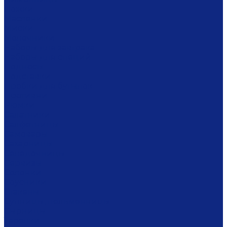
Ложки
Масленки
Миски
Молочники
Наборы для завтрака
Наборы для специй
Подносы
Подставки
Пробки для бутылок
Противни
Рюмки
Салатники
Салфетницы
Самовары
Сахарницы
Селёдочницы
Сервизы
Солонки
Соусники
Стаканы
Супницы, пельменницы
Сырницы
Тарелки