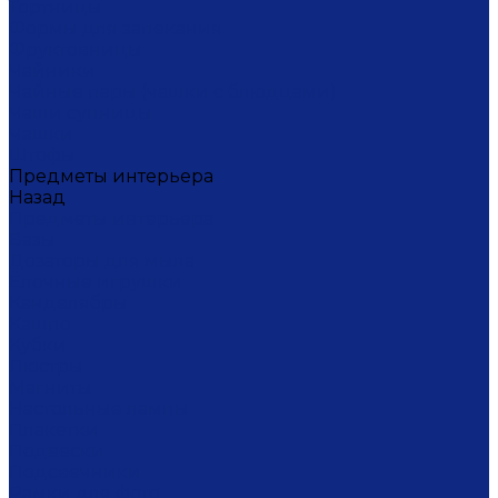
Тортницы
Формы для запекания
Фруктовницы
Чайники
Чайные пары (чашки с блюдцами)
Чаши супницы
Чашки
Штофы
Предметы интерьера
Назад
Предметы интерьера
Вазы
Дозаторы для мыла
Ёлочные игрушки
Канделябры
Кашпо
Кубки
Люстры
Магниты
Настольные лампы
Плакетки
Подвески
Подсвечники
Рамки для фото