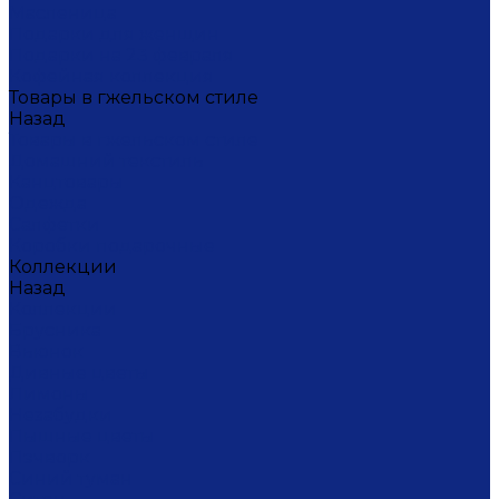
Масленица
Подарки для женщин
Подарки на 23 февраля
Кофейная коллекция
Товары в гжельском стиле
Назад
Товары в гжельском стиле
Домашний текстиль
Канцтовары
Одежда
Салфетки
Коробки подарочные
Коллекции
Назад
Коллекции
Брусника
Вьюнок
Дивные цветы
Лимоны
Незабудки
Пышные цветы
Пэчворк
Синий туман