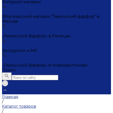
Интернет магазин
+7 (495) 221-72-20
Флагманский магазин "Гжельский фарфор" в
Москве
+7 (495) 995-23-45
«Гжельский фарфор» в Речицах
+7 (903) 107-21-29
Экскурсии и МК
+7 (495) 995-23-45
«Гжельский фарфор» в Новохаритоново
Поиск
Главная
/
Каталог товаров
/