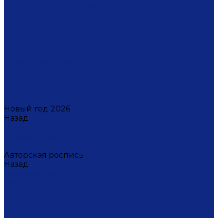
Светильники настенные
Свечи
Скульптуры
Стаканчики для зубных щеток
Стаканы для свечи
Сувениры
Фарфоровые мыльницы
Часы
Шкатулки
Украшения
Новинки
Новый год 2026
Назад
Новый год 2026
Символ года 2026
Щелкунчик
Авторская роспись
Назад
Авторская роспись
Дмитрий Титов
Елена Устюхина
Ирина Антропова
Лариса Сорокина