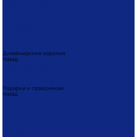
Мария Калигина
Наталья Кустарёва
Наталья Лакомова
Ольга Барыкина
Ольга Жукова
Татьяна Исакина
Юлиана Косихина
Юлия Кокарева
Юрий Гуляев
Дизайнерские изделия
Назад
Дизайнерские изделия
Диана Балашова
Сергей Сысоев
Элина Туктамишева
Подарки к праздникам
Назад
Подарки к праздникам
Товары на 8 марта
9 мая
Ко дню всех влюбленных
Ко Дню Учителя
Коллекция СОЧИ 2014
Коллекция ФУТБОЛ