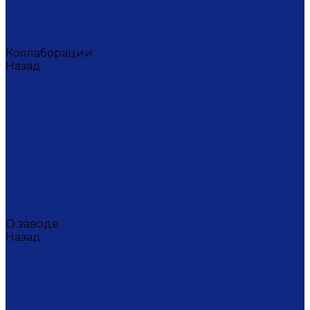
Ситец
Фэнтази
Цветной ситец
Безупречная Гжель
Коллаборации
Назад
Коллаборации
ГФЗ & Berta Muzis
ART\FACT
Atomic Heart
ГФЗ & Buylerika Ceramic
ГФЗ & makelove
Подарки к Пасхе
Подарочные сертификаты
Акции
Экскурсии и мастер-классы
VIP и корпоративные заказы
О заводе
Назад
О заводе
Новости
Документы сайта
Наша история
Отзывы