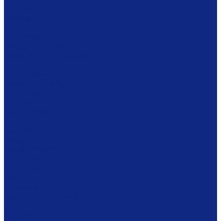
Ложки
Масленки
Миски
Молочники
Наборы для завтрака
Наборы для специй
Подносы
Подставки
Пробки для бутылок
Противни
Рюмки
Салатники
Салфетницы
Самовары
Сахарницы
Селёдочницы
Сервизы
Солонки
Соусники
Стаканы
Супницы, пельменницы
Сырницы
Тарелки