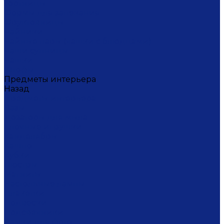
Тортницы
Формы для запекания
Фруктовницы
Чайники
Чайные пары (чашки с блюдцами)
Чаши супницы
Чашки
Штофы
Предметы интерьера
Назад
Предметы интерьера
Вазы
Дозаторы для мыла
Ёлочные игрушки
Канделябры
Кашпо
Кубки
Люстры
Магниты
Настольные лампы
Плакетки
Подвески
Подсвечники
Рамки для фото