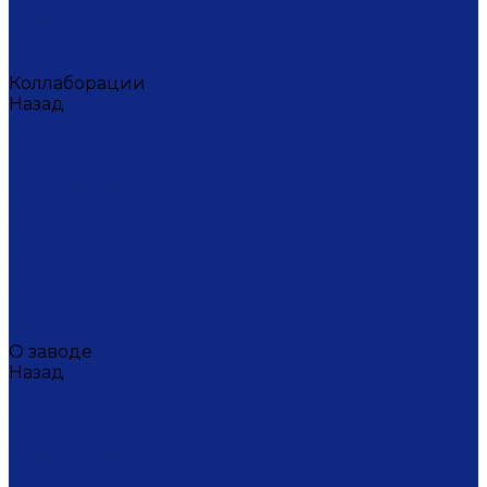
Ситец
Фэнтази
Цветной ситец
Безупречная Гжель
Коллаборации
Назад
Коллаборации
ГФЗ & Berta Muzis
ART\FACT
Atomic Heart
ГФЗ & Buylerika Ceramic
ГФЗ & makelove
Подарки к Пасхе
Подарочные сертификаты
Акции
Экскурсии и мастер-классы
VIP и корпоративные заказы
О заводе
Назад
О заводе
Новости
Документы сайта
Наша история
Отзывы