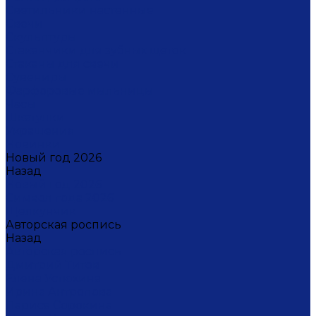
Светильники настенные
Свечи
Скульптуры
Стаканчики для зубных щеток
Стаканы для свечи
Сувениры
Фарфоровые мыльницы
Часы
Шкатулки
Украшения
Новинки
Новый год 2026
Назад
Новый год 2026
Символ года 2026
Щелкунчик
Авторская роспись
Назад
Авторская роспись
Дмитрий Титов
Елена Устюхина
Ирина Антропова
Лариса Сорокина