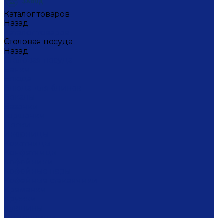
Каталог товаров
Назад
Каталог товаров
Столовая посуда
Назад
Столовая посуда
Банки
Блюда
Блюда для блинов
Бокалы
Вазочки
Горшочки
Доски
Икорницы
Кокотницы
Конфетницы
Кофейники
Кофейные пары
Кофейные стаканчики
Креманки
Кружки
Кувшины
Лимонницы