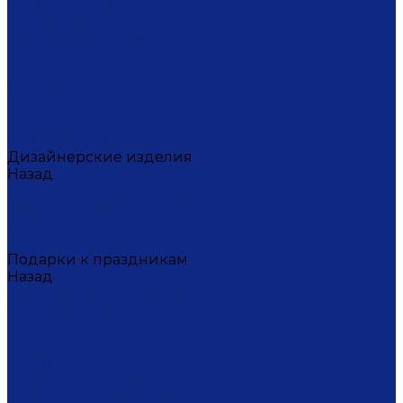
Мария Калигина
Наталья Кустарёва
Наталья Лакомова
Ольга Барыкина
Ольга Жукова
Татьяна Исакина
Юлиана Косихина
Юлия Кокарева
Юрий Гуляев
Дизайнерские изделия
Назад
Дизайнерские изделия
Диана Балашова
Сергей Сысоев
Элина Туктамишева
Подарки к праздникам
Назад
Подарки к праздникам
Товары на 8 марта
9 мая
Ко дню всех влюбленных
Ко Дню Учителя
Коллекция СОЧИ 2014
Коллекция ФУТБОЛ