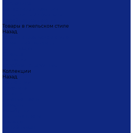
Масленица
Подарки для женщин
Подарки на 23 февраля
Кофейная коллекция
Товары в гжельском стиле
Назад
Товары в гжельском стиле
Домашний текстиль
Канцтовары
Одежда
Салфетки
Коробки подарочные
Коллекции
Назад
Коллекции
Брусника
Вьюнок
Дивные цветы
Лимоны
Незабудки
Пышные цветы
Пэчворк
Синий туман