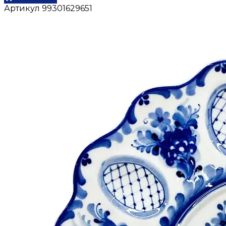
Артикул
99301629651