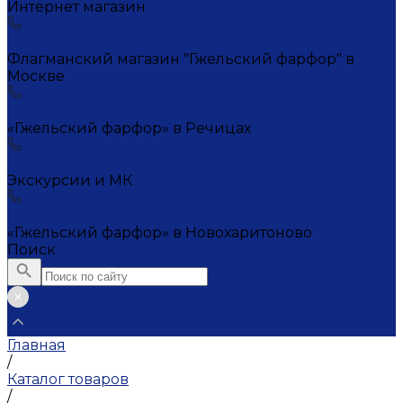
Интернет магазин
+7 (495) 221-72-20
Флагманский магазин "Гжельский фарфор" в
Москве
+7 (495) 995-23-45
«Гжельский фарфор» в Речицах
+7 (903) 107-21-29
Экскурсии и МК
+7 (495) 995-23-45
«Гжельский фарфор» в Новохаритоново
Поиск
Главная
/
Каталог товаров
/