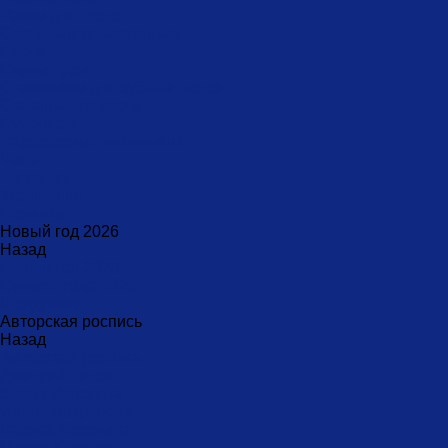
Рамки для фото
Светильники настенные
Свечи
Скульптуры
Стаканчики для зубных щеток
Стаканы для свечи
Сувениры
Фарфоровые мыльницы
Часы
Шкатулки
Украшения
Новинки
Новый год 2026
Назад
Новый год 2026
Символ года 2026
Щелкунчик
Авторская роспись
Назад
Авторская роспись
Дмитрий Титов
Елена Устюхина
Ирина Антропова
Лариса Сорокина
Мария Калигина