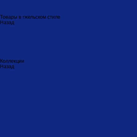
Подарки для женщин
Подарки на 23 февраля
Кофейная коллекция
Товары в гжельском стиле
Назад
Товары в гжельском стиле
Домашний текстиль
Канцтовары
Одежда
Салфетки
Коробки подарочные
Коллекции
Назад
Коллекции
Брусника
Вьюнок
Дивные цветы
Лимоны
Незабудки
Пышные цветы
Пэчворк
Синий туман
Ситец
Фэнтази
Цветной ситец