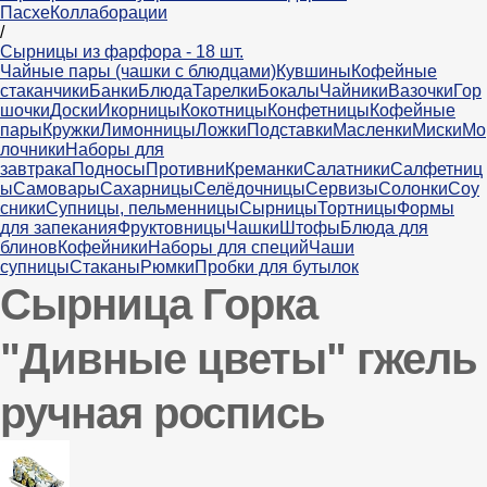
Пасхе
Коллаборации
/
Сырницы из фарфора - 18 шт.
Чайные пары (чашки с блюдцами)
Кувшины
Кофейные
стаканчики
Банки
Блюда
Тарелки
Бокалы
Чайники
Вазочки
Гор
шочки
Доски
Икорницы
Кокотницы
Конфетницы
Кофейные
пары
Кружки
Лимонницы
Ложки
Подставки
Масленки
Миски
Мо
лочники
Наборы для
завтрака
Подносы
Противни
Креманки
Салатники
Салфетниц
ы
Самовары
Сахарницы
Селёдочницы
Сервизы
Солонки
Соу
сники
Супницы, пельменницы
Сырницы
Тортницы
Формы
для запекания
Фруктовницы
Чашки
Штофы
Блюда для
блинов
Кофейники
Наборы для специй
Чаши
супницы
Стаканы
Рюмки
Пробки для бутылок
Сырница Горка
"Дивные цветы" гжель
ручная роспись