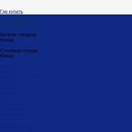
Где купить
Каталог товаров
Назад
Каталог товаров
Столовая посуда
Назад
Столовая посуда
Банки
Блюда
Блюда для блинов
Бокалы
Вазочки
Горшочки
Доски
Икорницы
Кокотницы
Конфетницы
Кофейники
Кофейные пары
Кофейные стаканчики