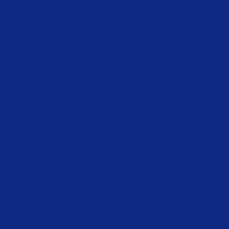
Креманки
Кружки
Кувшины
Лимонницы
Ложки
Масленки
Миски
Молочники
Наборы для завтрака
Наборы для специй
Подносы
Подставки
Пробки для бутылок
Противни
Рюмки
Салатники
Салфетницы
Самовары
Сахарницы
Селёдочницы
Сервизы
Солонки
Соусники
Стаканы
Супницы, пельменницы