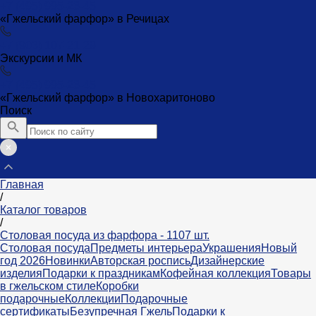
+7 (495) 995-23-45
«Гжельский фарфор» в Речицах
+7 (903) 107-21-29
Экскурсии и МК
+7 (495) 995-23-45
«Гжельский фарфор» в Новохаритоново
Поиск
Главная
/
Каталог товаров
/
Столовая посуда из фарфора - 1107 шт.
Столовая посуда
Предметы интерьера
Украшения
Новый
год 2026
Новинки
Авторская роспись
Дизайнерские
изделия
Подарки к праздникам
Кофейная коллекция
Товары
в гжельском стиле
Коробки
подарочные
Коллекции
Подарочные
сертификаты
Безупречная Гжель
Подарки к