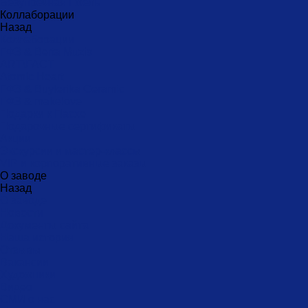
Безупречная Гжель
Коллаборации
Назад
Коллаборации
ГФЗ & Berta Muzis
ART\FACT
Atomic Heart
ГФЗ & Buylerika Ceramic
ГФЗ & makelove
Подарки к Пасхе
Подарочные сертификаты
Акции
Экскурсии и мастер-классы
VIP и корпоративные заказы
О заводе
Назад
О заводе
Новости
Документы сайта
Наша история
Отзывы
Вакансии
Художники
Видео
СМИ о нас