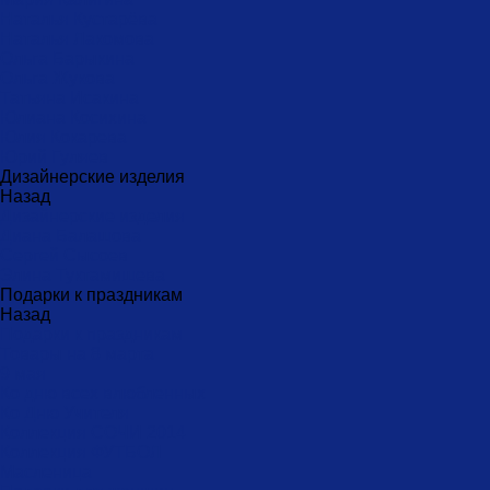
Наталья Кустарёва
Наталья Лакомова
Ольга Барыкина
Ольга Жукова
Татьяна Исакина
Юлиана Косихина
Юлия Кокарева
Юрий Гуляев
Дизайнерские изделия
Назад
Дизайнерские изделия
Диана Балашова
Сергей Сысоев
Элина Туктамишева
Подарки к праздникам
Назад
Подарки к праздникам
Товары на 8 марта
9 мая
Ко дню всех влюбленных
Ко Дню Учителя
Коллекция СОЧИ 2014
Коллекция ФУТБОЛ
Масленица