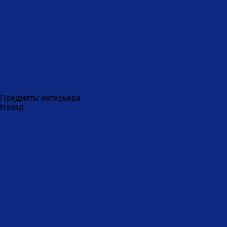
Сырницы
Тарелки
Тортницы
Формы для запекания
Фруктовницы
Чайники
Чайные пары (чашки с блюдцами)
Чаши супницы
Чашки
Штофы
Предметы интерьера
Назад
Предметы интерьера
Вазы
Дозаторы для мыла
Ёлочные игрушки
Канделябры
Кашпо
Кубки
Люстры
Магниты
Настольные лампы
Плакетки
Подвески
Подсвечники