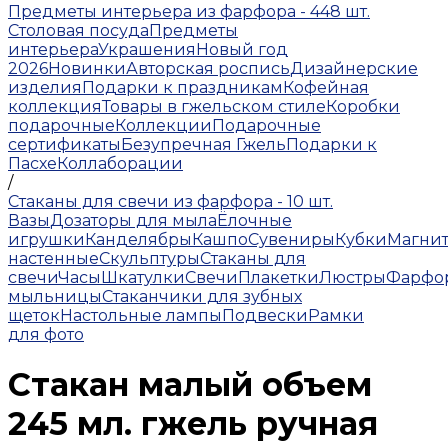
Предметы интерьера из фарфора - 448 шт.
Столовая посуда
Предметы
интерьера
Украшения
Новый год
2026
Новинки
Авторская роспись
Дизайнерские
изделия
Подарки к праздникам
Кофейная
коллекция
Товары в гжельском стиле
Коробки
подарочные
Коллекции
Подарочные
сертификаты
Безупречная Гжель
Подарки к
Пасхе
Коллаборации
/
Стаканы для свечи из фарфора - 10 шт.
Вазы
Дозаторы для мыла
Ёлочные
игрушки
Канделябры
Кашпо
Сувениры
Кубки
Магни
настенные
Скульптуры
Стаканы для
свечи
Часы
Шкатулки
Свечи
Плакетки
Люстры
Фарфо
мыльницы
Стаканчики для зубных
щеток
Настольные лампы
Подвески
Рамки
для фото
Стакан малый объем
245 мл. гжель ручная