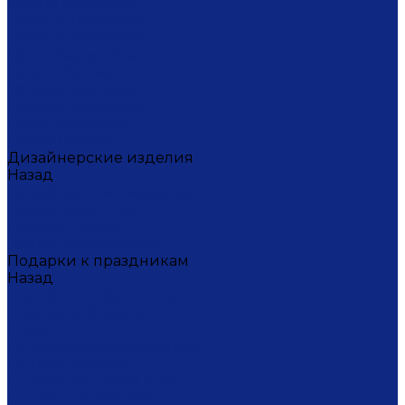
Мария Калигина
Наталья Кустарёва
Наталья Лакомова
Ольга Барыкина
Ольга Жукова
Татьяна Исакина
Юлиана Косихина
Юлия Кокарева
Юрий Гуляев
Дизайнерские изделия
Назад
Дизайнерские изделия
Диана Балашова
Сергей Сысоев
Элина Туктамишева
Подарки к праздникам
Назад
Подарки к праздникам
Товары на 8 марта
9 мая
Ко дню всех влюбленных
Ко Дню Учителя
Коллекция СОЧИ 2014
Коллекция ФУТБОЛ