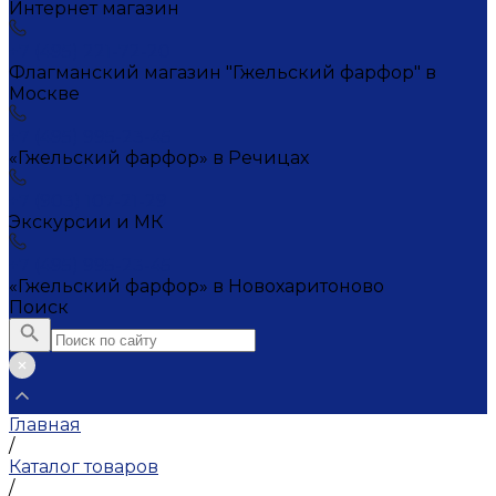
Интернет магазин
+7 (495) 221-72-20
Флагманский магазин "Гжельский фарфор" в
Москве
+7 (495) 995-23-45
«Гжельский фарфор» в Речицах
+7 (903) 107-21-29
Экскурсии и МК
+7 (495) 995-23-45
«Гжельский фарфор» в Новохаритоново
Поиск
Главная
/
Каталог товаров
/