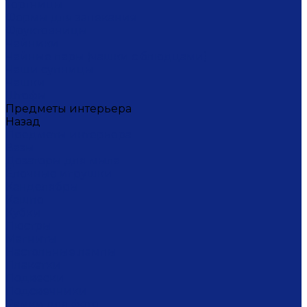
Тортницы
Формы для запекания
Фруктовницы
Чайники
Чайные пары (чашки с блюдцами)
Чаши супницы
Чашки
Штофы
Предметы интерьера
Назад
Предметы интерьера
Вазы
Дозаторы для мыла
Ёлочные игрушки
Канделябры
Кашпо
Кубки
Люстры
Магниты
Настольные лампы
Плакетки
Подвески
Подсвечники
Рамки для фото