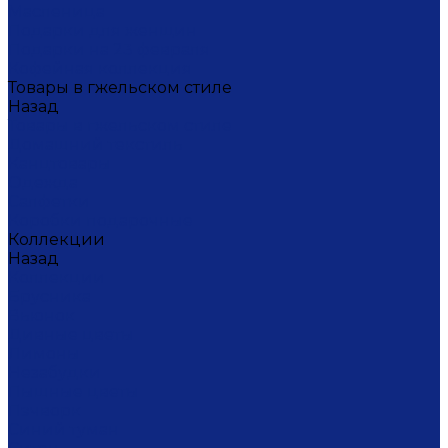
Масленица
Подарки для женщин
Подарки на 23 февраля
Кофейная коллекция
Товары в гжельском стиле
Назад
Товары в гжельском стиле
Домашний текстиль
Канцтовары
Одежда
Салфетки
Коробки подарочные
Коллекции
Назад
Коллекции
Брусника
Вьюнок
Дивные цветы
Лимоны
Незабудки
Пышные цветы
Пэчворк
Синий туман