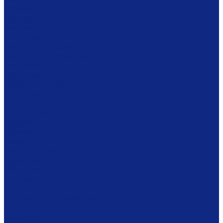
Ложки
Масленки
Миски
Молочники
Наборы для завтрака
Наборы для специй
Подносы
Подставки
Пробки для бутылок
Противни
Рюмки
Салатники
Салфетницы
Самовары
Сахарницы
Селёдочницы
Сервизы
Солонки
Соусники
Стаканы
Супницы, пельменницы
Сырницы
Тарелки