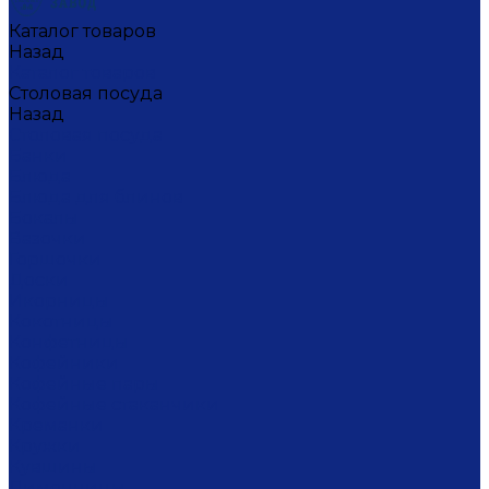
Каталог товаров
Назад
Каталог товаров
Столовая посуда
Назад
Столовая посуда
Банки
Блюда
Блюда для блинов
Бокалы
Вазочки
Горшочки
Доски
Икорницы
Кокотницы
Конфетницы
Кофейники
Кофейные пары
Кофейные стаканчики
Креманки
Кружки
Кувшины
Лимонницы