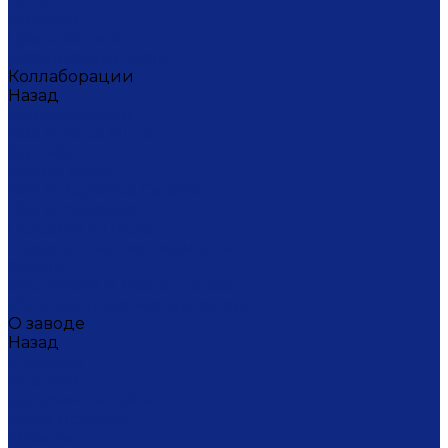
Ситец
Фэнтази
Цветной ситец
Безупречная Гжель
Коллаборации
Назад
Коллаборации
ГФЗ & Berta Muzis
ART\FACT
Atomic Heart
ГФЗ & Buylerika Ceramic
ГФЗ & makelove
Подарки к Пасхе
Подарочные сертификаты
Акции
Экскурсии и мастер-классы
VIP и корпоративные заказы
О заводе
Назад
О заводе
Новости
Документы сайта
Наша история
Отзывы