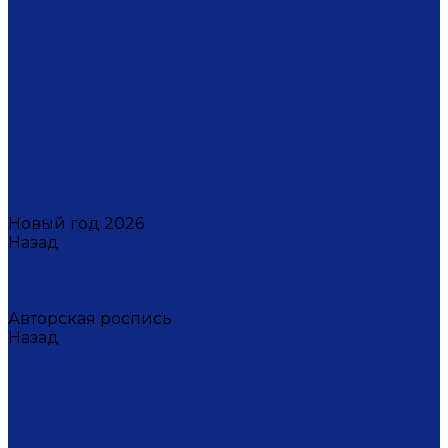
Светильники настенные
Свечи
Скульптуры
Стаканчики для зубных щеток
Стаканы для свечи
Сувениры
Фарфоровые мыльницы
Часы
Шкатулки
Украшения
Новинки
Новый год 2026
Назад
Новый год 2026
Символ года 2026
Щелкунчик
Авторская роспись
Назад
Авторская роспись
Дмитрий Титов
Елена Устюхина
Ирина Антропова
Лариса Сорокина