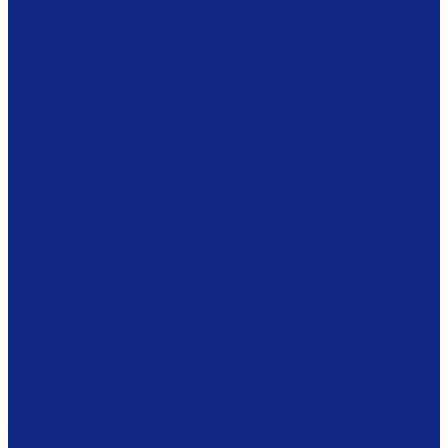
Ложки
Масленки
Миски
Молочники
Наборы для завтрака
Наборы для специй
Подносы
Подставки
Пробки для бутылок
Противни
Рюмки
Салатники
Салфетницы
Самовары
Сахарницы
Селёдочницы
Сервизы
Солонки
Соусники
Стаканы
Супницы, пельменницы
Сырницы
Тарелки