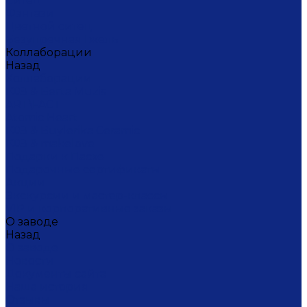
Ситец
Фэнтази
Цветной ситец
Безупречная Гжель
Коллаборации
Назад
Коллаборации
ГФЗ & Berta Muzis
ART\FACT
Atomic Heart
ГФЗ & Buylerika Ceramic
ГФЗ & makelove
Подарки к Пасхе
Подарочные сертификаты
Акции
Экскурсии и мастер-классы
VIP и корпоративные заказы
О заводе
Назад
О заводе
Новости
Документы сайта
Наша история
Отзывы