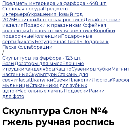
Предметы интерьера из фарфора - 448 шт.
Столовая посуда
Предметы
интерьера
Украшения
Новый год
2026
Новинки
Авторская роспись
Дизайнерские
изделия
Подарки к праздникам
Кофейная
коллекция
Товары в гжельском стиле
Коробки
подарочные
Коллекции
Подарочные
сертификаты
Безупречная Гжель
Подарки к
Пасхе
Коллаборации
/
Скульптуры из фарфора - 123 шт.
Вазы
Дозаторы для мыла
Ёлочные
игрушки
Канделябры
Кашпо
Сувениры
Кубки
Магни
настенные
Скульптуры
Стаканы для
свечи
Часы
Шкатулки
Свечи
Плакетки
Люстры
Фарфо
мыльницы
Стаканчики для зубных
щеток
Настольные лампы
Подвески
Рамки
для фото
Скульптура Слон №4
гжель ручная роспись