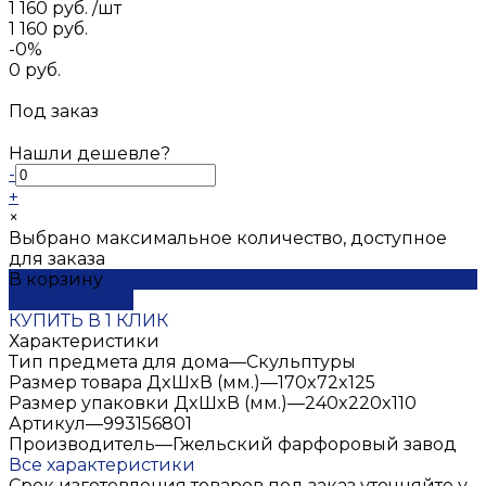
1 160 руб.
/
шт
1 160 руб.
-0%
0 руб.
Под заказ
Нашли дешевле?
-
+
×
Выбрано максимальное количество, доступное
для заказа
В корзину
ДОБАВЛЕНО
КУПИТЬ В 1 КЛИК
Характеристики
Тип предмета для дома
—
Скульптуры
Размер товара ДxШxВ (мм.)
—
170x72x125
Размер упаковки ДxШxВ (мм.)
—
240x220x110
Артикул
—
993156801
Производитель
—
Гжельский фарфоровый завод
Все характеристики
Срок изготовления товаров под заказ уточняйте у