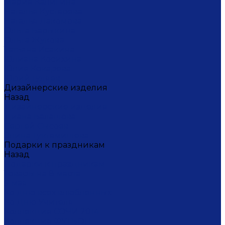
Мария Калигина
Наталья Кустарёва
Наталья Лакомова
Ольга Барыкина
Ольга Жукова
Татьяна Исакина
Юлиана Косихина
Юлия Кокарева
Юрий Гуляев
Дизайнерские изделия
Назад
Дизайнерские изделия
Диана Балашова
Сергей Сысоев
Элина Туктамишева
Подарки к праздникам
Назад
Подарки к праздникам
Товары на 8 марта
9 мая
Ко дню всех влюбленных
Ко Дню Учителя
Коллекция СОЧИ 2014
Коллекция ФУТБОЛ