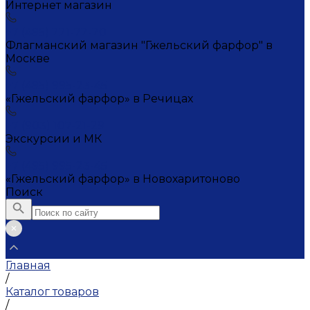
Интернет магазин
+7 (495) 221-72-20
Флагманский магазин "Гжельский фарфор" в
Москве
+7 (495) 995-23-45
«Гжельский фарфор» в Речицах
+7 (903) 107-21-29
Экскурсии и МК
+7 (495) 995-23-45
«Гжельский фарфор» в Новохаритоново
Поиск
Главная
/
Каталог товаров
/