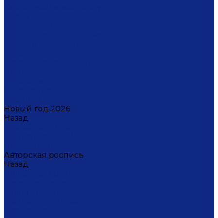
Светильники настенные
Свечи
Скульптуры
Стаканчики для зубных щеток
Стаканы для свечи
Сувениры
Фарфоровые мыльницы
Часы
Шкатулки
Украшения
Новинки
Новый год 2026
Назад
Новый год 2026
Символ года 2026
Щелкунчик
Авторская роспись
Назад
Авторская роспись
Дмитрий Титов
Елена Устюхина
Ирина Антропова
Лариса Сорокина