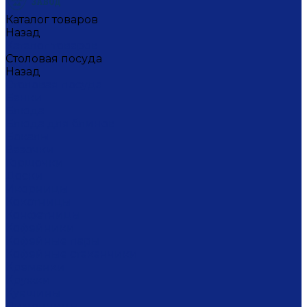
Каталог товаров
Назад
Каталог товаров
Столовая посуда
Назад
Столовая посуда
Банки
Блюда
Блюда для блинов
Бокалы
Вазочки
Горшочки
Доски
Икорницы
Кокотницы
Конфетницы
Кофейники
Кофейные пары
Кофейные стаканчики
Креманки
Кружки
Кувшины
Лимонницы