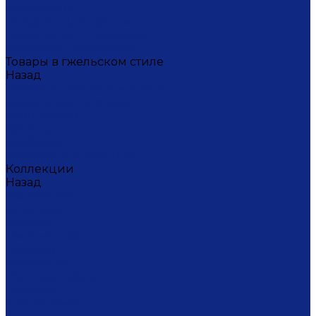
Масленица
Подарки для женщин
Подарки на 23 февраля
Кофейная коллекция
Товары в гжельском стиле
Назад
Товары в гжельском стиле
Домашний текстиль
Канцтовары
Одежда
Салфетки
Коробки подарочные
Коллекции
Назад
Коллекции
Брусника
Вьюнок
Дивные цветы
Лимоны
Незабудки
Пышные цветы
Пэчворк
Синий туман