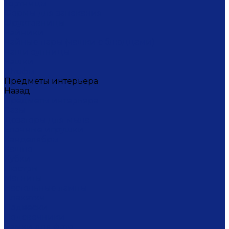
Тортницы
Формы для запекания
Фруктовницы
Чайники
Чайные пары (чашки с блюдцами)
Чаши супницы
Чашки
Штофы
Предметы интерьера
Назад
Предметы интерьера
Вазы
Дозаторы для мыла
Ёлочные игрушки
Канделябры
Кашпо
Кубки
Люстры
Магниты
Настольные лампы
Плакетки
Подвески
Подсвечники
Рамки для фото