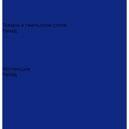
Масленица
Подарки для женщин
Подарки на 23 февраля
Кофейная коллекция
Товары в гжельском стиле
Назад
Товары в гжельском стиле
Домашний текстиль
Канцтовары
Одежда
Салфетки
Коробки подарочные
Коллекции
Назад
Коллекции
Брусника
Вьюнок
Дивные цветы
Лимоны
Незабудки
Пышные цветы
Пэчворк
Синий туман