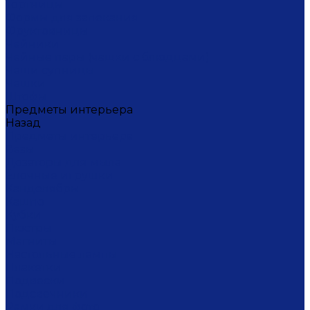
Тортницы
Формы для запекания
Фруктовницы
Чайники
Чайные пары (чашки с блюдцами)
Чаши супницы
Чашки
Штофы
Предметы интерьера
Назад
Предметы интерьера
Вазы
Дозаторы для мыла
Ёлочные игрушки
Канделябры
Кашпо
Кубки
Люстры
Магниты
Настольные лампы
Плакетки
Подвески
Подсвечники
Рамки для фото