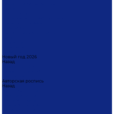
Светильники настенные
Свечи
Скульптуры
Стаканчики для зубных щеток
Стаканы для свечи
Сувениры
Фарфоровые мыльницы
Часы
Шкатулки
Украшения
Новинки
Новый год 2026
Назад
Новый год 2026
Символ года 2026
Щелкунчик
Авторская роспись
Назад
Авторская роспись
Дмитрий Титов
Елена Устюхина
Ирина Антропова
Лариса Сорокина