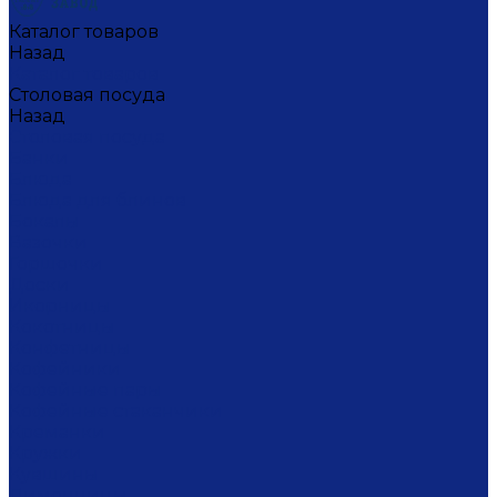
Каталог товаров
Назад
Каталог товаров
Столовая посуда
Назад
Столовая посуда
Банки
Блюда
Блюда для блинов
Бокалы
Вазочки
Горшочки
Доски
Икорницы
Кокотницы
Конфетницы
Кофейники
Кофейные пары
Кофейные стаканчики
Креманки
Кружки
Кувшины
Лимонницы