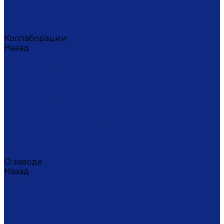
Ситец
Фэнтази
Цветной ситец
Безупречная Гжель
Коллаборации
Назад
Коллаборации
ГФЗ & Berta Muzis
ART\FACT
Atomic Heart
ГФЗ & Buylerika Ceramic
ГФЗ & makelove
Подарки к Пасхе
Подарочные сертификаты
Акции
Экскурсии и мастер-классы
VIP и корпоративные заказы
О заводе
Назад
О заводе
Новости
Документы сайта
Наша история
Отзывы