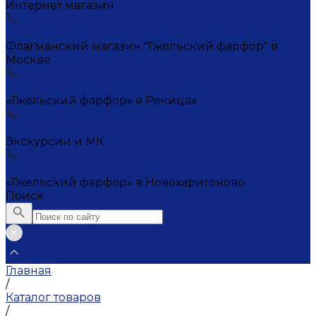
Интернет магазин
+7 (495) 221-72-20
Флагманский магазин "Гжельский фарфор" в
Москве
+7 (495) 995-23-45
«Гжельский фарфор» в Речицах
+7 (903) 107-21-29
Экскурсии и МК
+7 (495) 995-23-45
«Гжельский фарфор» в Новохаритоново
Поиск
Главная
/
Каталог товаров
/