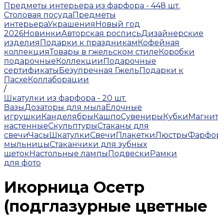
Предметы интерьера из фарфора - 448 шт.
Столовая посуда
Предметы
интерьера
Украшения
Новый год
2026
Новинки
Авторская роспись
Дизайнерские
изделия
Подарки к праздникам
Кофейная
коллекция
Товары в гжельском стиле
Коробки
подарочные
Коллекции
Подарочные
сертификаты
Безупречная Гжель
Подарки к
Пасхе
Коллаборации
/
Шкатулки из фарфора - 20 шт.
Вазы
Дозаторы для мыла
Ёлочные
игрушки
Канделябры
Кашпо
Сувениры
Кубки
Магни
настенные
Скульптуры
Стаканы для
свечи
Часы
Шкатулки
Свечи
Плакетки
Люстры
Фарфо
мыльницы
Стаканчики для зубных
щеток
Настольные лампы
Подвески
Рамки
для фото
Икорница Осетр
(подглазурные цветные