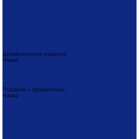
Мария Калигина
Наталья Кустарёва
Наталья Лакомова
Ольга Барыкина
Ольга Жукова
Татьяна Исакина
Юлиана Косихина
Юлия Кокарева
Юрий Гуляев
Дизайнерские изделия
Назад
Дизайнерские изделия
Диана Балашова
Сергей Сысоев
Элина Туктамишева
Подарки к праздникам
Назад
Подарки к праздникам
Товары на 8 марта
9 мая
Ко дню всех влюбленных
Ко Дню Учителя
Коллекция СОЧИ 2014
Коллекция ФУТБОЛ