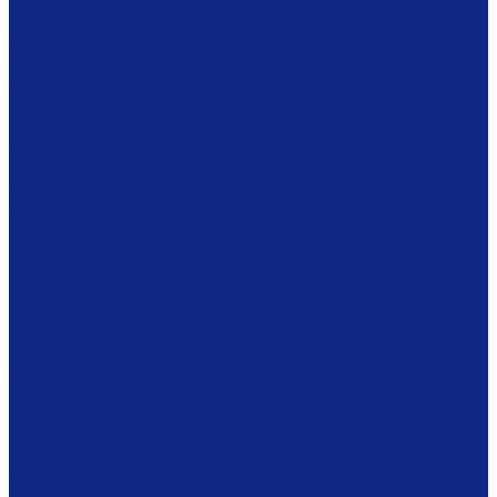
Ложки
Масленки
Миски
Молочники
Наборы для завтрака
Наборы для специй
Подносы
Подставки
Пробки для бутылок
Противни
Рюмки
Салатники
Салфетницы
Самовары
Сахарницы
Селёдочницы
Сервизы
Солонки
Соусники
Стаканы
Супницы, пельменницы
Сырницы
Тарелки