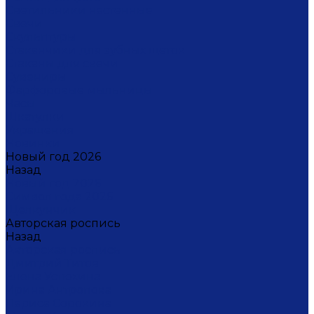
Светильники настенные
Свечи
Скульптуры
Стаканчики для зубных щеток
Стаканы для свечи
Сувениры
Фарфоровые мыльницы
Часы
Шкатулки
Украшения
Новинки
Новый год 2026
Назад
Новый год 2026
Символ года 2026
Щелкунчик
Авторская роспись
Назад
Авторская роспись
Дмитрий Титов
Елена Устюхина
Ирина Антропова
Лариса Сорокина