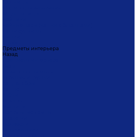
Тортницы
Формы для запекания
Фруктовницы
Чайники
Чайные пары (чашки с блюдцами)
Чаши супницы
Чашки
Штофы
Предметы интерьера
Назад
Предметы интерьера
Вазы
Дозаторы для мыла
Ёлочные игрушки
Канделябры
Кашпо
Кубки
Люстры
Магниты
Настольные лампы
Плакетки
Подвески
Подсвечники
Рамки для фото