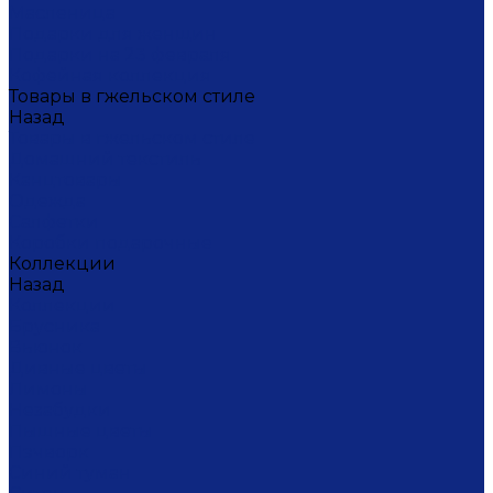
Масленица
Подарки для женщин
Подарки на 23 февраля
Кофейная коллекция
Товары в гжельском стиле
Назад
Товары в гжельском стиле
Домашний текстиль
Канцтовары
Одежда
Салфетки
Коробки подарочные
Коллекции
Назад
Коллекции
Брусника
Вьюнок
Дивные цветы
Лимоны
Незабудки
Пышные цветы
Пэчворк
Синий туман