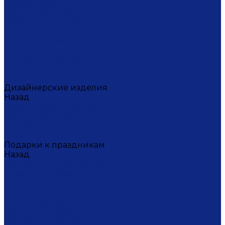
Мария Калигина
Наталья Кустарёва
Наталья Лакомова
Ольга Барыкина
Ольга Жукова
Татьяна Исакина
Юлиана Косихина
Юлия Кокарева
Юрий Гуляев
Дизайнерские изделия
Назад
Дизайнерские изделия
Диана Балашова
Сергей Сысоев
Элина Туктамишева
Подарки к праздникам
Назад
Подарки к праздникам
Товары на 8 марта
9 мая
Ко дню всех влюбленных
Ко Дню Учителя
Коллекция СОЧИ 2014
Коллекция ФУТБОЛ