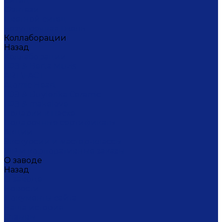
Ситец
Фэнтази
Цветной ситец
Безупречная Гжель
Коллаборации
Назад
Коллаборации
ГФЗ & Berta Muzis
ART\FACT
Atomic Heart
ГФЗ & Buylerika Ceramic
ГФЗ & makelove
Подарки к Пасхе
Подарочные сертификаты
Акции
Экскурсии и мастер-классы
VIP и корпоративные заказы
О заводе
Назад
О заводе
Новости
Документы сайта
Наша история
Отзывы