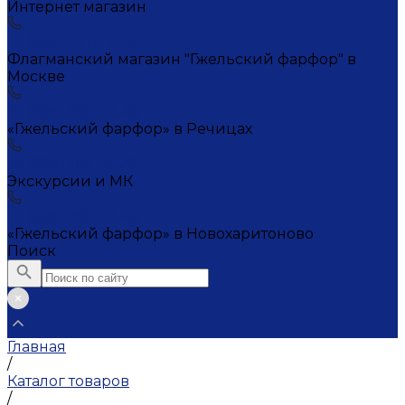
Интернет магазин
+7 (495) 221-72-20
Флагманский магазин "Гжельский фарфор" в
Москве
+7 (495) 995-23-45
«Гжельский фарфор» в Речицах
+7 (903) 107-21-29
Экскурсии и МК
+7 (495) 995-23-45
«Гжельский фарфор» в Новохаритоново
Поиск
Главная
/
Каталог товаров
/