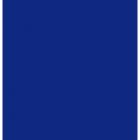
Ложки
Масленки
Миски
Молочники
Наборы для завтрака
Наборы для специй
Подносы
Подставки
Пробки для бутылок
Противни
Рюмки
Салатники
Салфетницы
Самовары
Сахарницы
Селёдочницы
Сервизы
Солонки
Соусники
Стаканы
Супницы, пельменницы
Сырницы
Тарелки