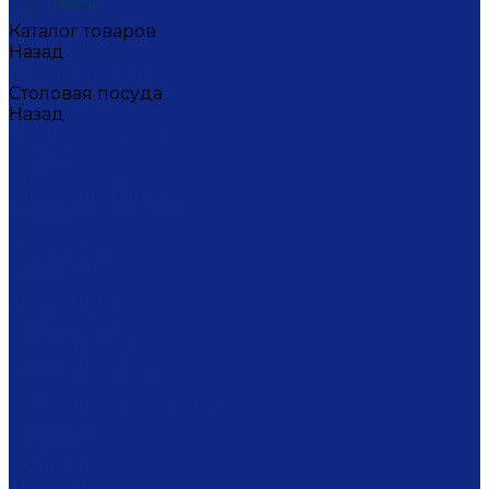
Каталог товаров
Назад
Каталог товаров
Столовая посуда
Назад
Столовая посуда
Банки
Блюда
Блюда для блинов
Бокалы
Вазочки
Горшочки
Доски
Икорницы
Кокотницы
Конфетницы
Кофейники
Кофейные пары
Кофейные стаканчики
Креманки
Кружки
Кувшины
Лимонницы