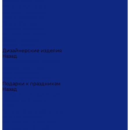
Мария Калигина
Наталья Кустарёва
Наталья Лакомова
Ольга Барыкина
Ольга Жукова
Татьяна Исакина
Юлиана Косихина
Юлия Кокарева
Юрий Гуляев
Дизайнерские изделия
Назад
Дизайнерские изделия
Диана Балашова
Сергей Сысоев
Элина Туктамишева
Подарки к праздникам
Назад
Подарки к праздникам
Товары на 8 марта
9 мая
Ко дню всех влюбленных
Ко Дню Учителя
Коллекция СОЧИ 2014
Коллекция ФУТБОЛ