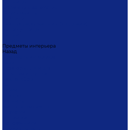
Тортницы
Формы для запекания
Фруктовницы
Чайники
Чайные пары (чашки с блюдцами)
Чаши супницы
Чашки
Штофы
Предметы интерьера
Назад
Предметы интерьера
Вазы
Дозаторы для мыла
Ёлочные игрушки
Канделябры
Кашпо
Кубки
Люстры
Магниты
Настольные лампы
Плакетки
Подвески
Подсвечники
Рамки для фото