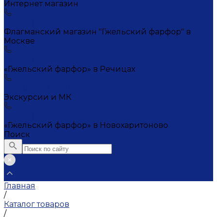
Интернет магазин
+7 (495) 221-72-20
Флагманский магазин "Гжельский фарфор" в
Москве
+7 (495) 995-23-45
«Гжельский фарфор» в Речицах
+7 (903) 107-21-29
Экскурсии и МК
+7 (495) 995-23-45
«Гжельский фарфор» в Новохаритоново
Поиск
Главная
/
Каталог товаров
/