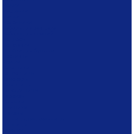
Ложки
Масленки
Миски
Молочники
Наборы для завтрака
Наборы для специй
Подносы
Подставки
Пробки для бутылок
Противни
Рюмки
Салатники
Салфетницы
Самовары
Сахарницы
Селёдочницы
Сервизы
Солонки
Соусники
Стаканы
Супницы, пельменницы
Сырницы
Тарелки