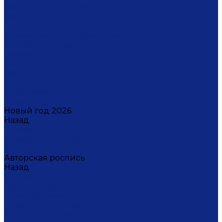
Светильники настенные
Свечи
Скульптуры
Стаканчики для зубных щеток
Стаканы для свечи
Сувениры
Фарфоровые мыльницы
Часы
Шкатулки
Украшения
Новинки
Новый год 2026
Назад
Новый год 2026
Символ года 2026
Щелкунчик
Авторская роспись
Назад
Авторская роспись
Дмитрий Титов
Елена Устюхина
Ирина Антропова
Лариса Сорокина