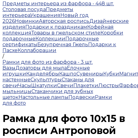
Предметы интерьера из фарфора - 448 шт.
Столовая посуда
Предметы
интерьера
Украшения
Новый год
2026
Новинки
Авторская роспись
Дизайнерские
изделия
Подарки к праздникам
Кофейная
коллекция
Товары в гжельском стиле
Коробки
подарочные
Коллекции
Подарочные
сертификаты
Безупречная Гжель
Подарки к
Пасхе
Коллаборации
/
Рамки для фото из фарфора - 3 шт.
Вазы
Дозаторы для мыла
Ёлочные
игрушки
Канделябры
Кашпо
Сувениры
Кубки
Магни
настенные
Скульптуры
Стаканы для
свечи
Часы
Шкатулки
Свечи
Плакетки
Люстры
Фарфо
мыльницы
Стаканчики для зубных
щеток
Настольные лампы
Подвески
Рамки
для фото
Рамка для фото 10х15 в
росписи Антроповой