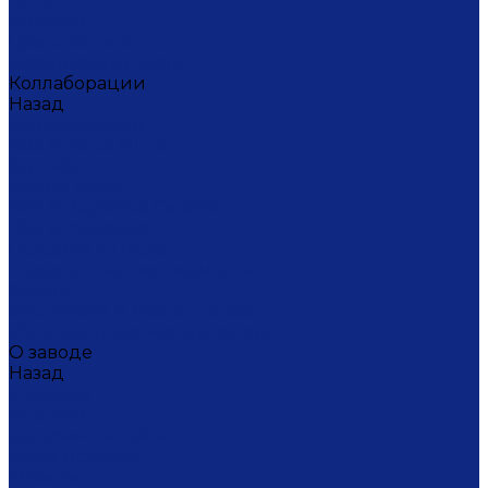
Ситец
Фэнтази
Цветной ситец
Безупречная Гжель
Коллаборации
Назад
Коллаборации
ГФЗ & Berta Muzis
ART\FACT
Atomic Heart
ГФЗ & Buylerika Ceramic
ГФЗ & makelove
Подарки к Пасхе
Подарочные сертификаты
Акции
Экскурсии и мастер-классы
VIP и корпоративные заказы
О заводе
Назад
О заводе
Новости
Документы сайта
Наша история
Отзывы