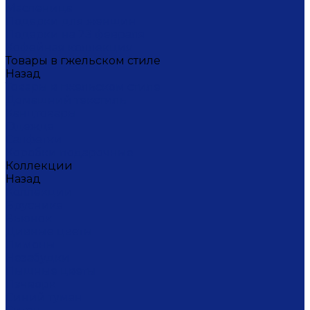
Масленица
Подарки для женщин
Подарки на 23 февраля
Кофейная коллекция
Товары в гжельском стиле
Назад
Товары в гжельском стиле
Домашний текстиль
Канцтовары
Одежда
Салфетки
Коробки подарочные
Коллекции
Назад
Коллекции
Брусника
Вьюнок
Дивные цветы
Лимоны
Незабудки
Пышные цветы
Пэчворк
Синий туман