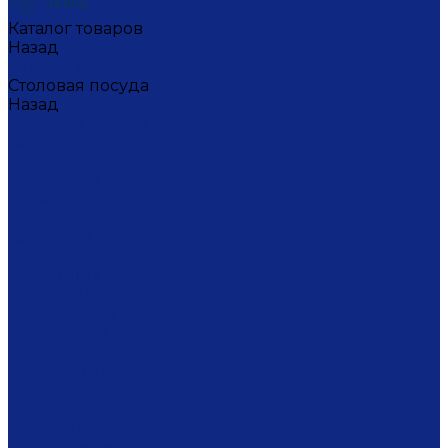
Каталог товаров
Назад
Каталог товаров
Столовая посуда
Назад
Столовая посуда
Банки
Блюда
Блюда для блинов
Бокалы
Вазочки
Горшочки
Доски
Икорницы
Кокотницы
Конфетницы
Кофейники
Кофейные пары
Кофейные стаканчики
Креманки
Кружки
Кувшины
Лимонницы