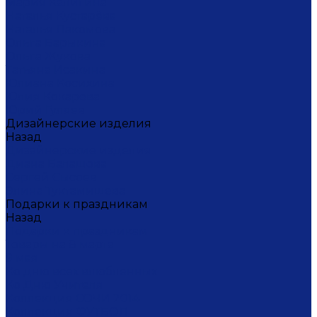
Мария Калигина
Наталья Кустарёва
Наталья Лакомова
Ольга Барыкина
Ольга Жукова
Татьяна Исакина
Юлиана Косихина
Юлия Кокарева
Юрий Гуляев
Дизайнерские изделия
Назад
Дизайнерские изделия
Диана Балашова
Сергей Сысоев
Элина Туктамишева
Подарки к праздникам
Назад
Подарки к праздникам
Товары на 8 марта
9 мая
Ко дню всех влюбленных
Ко Дню Учителя
Коллекция СОЧИ 2014
Коллекция ФУТБОЛ