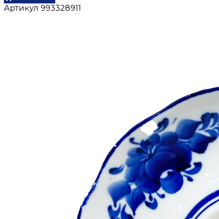
Артикул
993328911