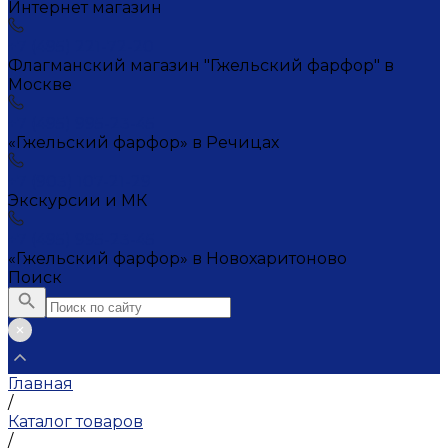
Интернет магазин
+7 (495) 221-72-20
Флагманский магазин "Гжельский фарфор" в
Москве
+7 (495) 995-23-45
«Гжельский фарфор» в Речицах
+7 (903) 107-21-29
Экскурсии и МК
+7 (495) 995-23-45
«Гжельский фарфор» в Новохаритоново
Поиск
Главная
/
Каталог товаров
/