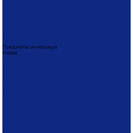
Тортницы
Формы для запекания
Фруктовницы
Чайники
Чайные пары (чашки с блюдцами)
Чаши супницы
Чашки
Штофы
Предметы интерьера
Назад
Предметы интерьера
Вазы
Дозаторы для мыла
Ёлочные игрушки
Канделябры
Кашпо
Кубки
Люстры
Магниты
Настольные лампы
Плакетки
Подвески
Подсвечники
Рамки для фото