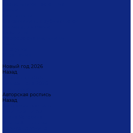
Светильники настенные
Свечи
Скульптуры
Стаканчики для зубных щеток
Стаканы для свечи
Сувениры
Фарфоровые мыльницы
Часы
Шкатулки
Украшения
Новинки
Новый год 2026
Назад
Новый год 2026
Символ года 2026
Щелкунчик
Авторская роспись
Назад
Авторская роспись
Дмитрий Титов
Елена Устюхина
Ирина Антропова
Лариса Сорокина