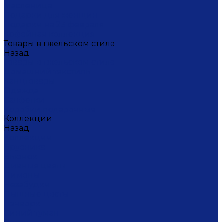
Масленица
Подарки для женщин
Подарки на 23 февраля
Кофейная коллекция
Товары в гжельском стиле
Назад
Товары в гжельском стиле
Домашний текстиль
Канцтовары
Одежда
Салфетки
Коробки подарочные
Коллекции
Назад
Коллекции
Брусника
Вьюнок
Дивные цветы
Лимоны
Незабудки
Пышные цветы
Пэчворк
Синий туман