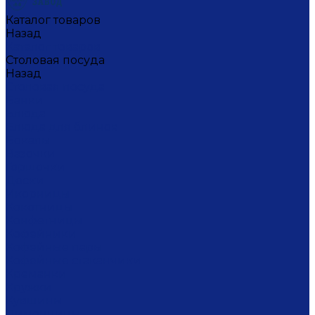
Каталог товаров
Назад
Каталог товаров
Столовая посуда
Назад
Столовая посуда
Банки
Блюда
Блюда для блинов
Бокалы
Вазочки
Горшочки
Доски
Икорницы
Кокотницы
Конфетницы
Кофейники
Кофейные пары
Кофейные стаканчики
Креманки
Кружки
Кувшины
Лимонницы