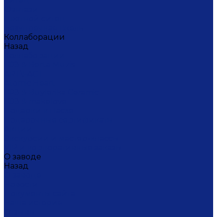
Ситец
Фэнтази
Цветной ситец
Безупречная Гжель
Коллаборации
Назад
Коллаборации
ГФЗ & Berta Muzis
ART\FACT
Atomic Heart
ГФЗ & Buylerika Ceramic
ГФЗ & makelove
Подарки к Пасхе
Подарочные сертификаты
Акции
Экскурсии и мастер-классы
VIP и корпоративные заказы
О заводе
Назад
О заводе
Новости
Документы сайта
Наша история
Отзывы