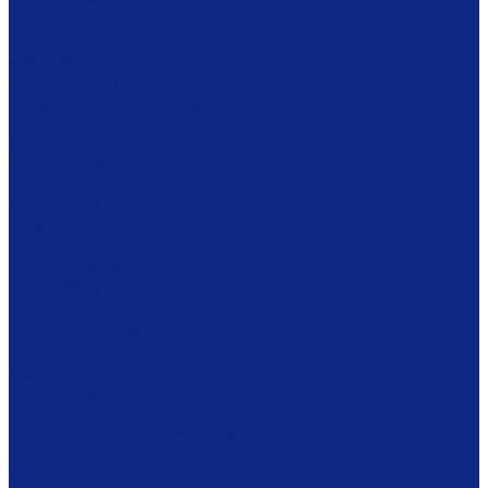
Ложки
Масленки
Миски
Молочники
Наборы для завтрака
Наборы для специй
Подносы
Подставки
Пробки для бутылок
Противни
Рюмки
Салатники
Салфетницы
Самовары
Сахарницы
Селёдочницы
Сервизы
Солонки
Соусники
Стаканы
Супницы, пельменницы
Сырницы
Тарелки