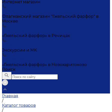
Интернет магазин
+7 (495) 221-72-20
Флагманский магазин "Гжельский фарфор" в
Москве
+7 (495) 995-23-45
«Гжельский фарфор» в Речицах
+7 (903) 107-21-29
Экскурсии и МК
+7 (495) 995-23-45
«Гжельский фарфор» в Новохаритоново
Поиск
Главная
/
Каталог товаров
/