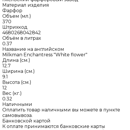
Материал изделия
Фарфор
Объем (мл.)
370
Штрихкод
4680268042842
Объём в литрах
0.37
Название на английском
Milkman Enchantress "White flower"
Длина (см.)
12.7
Ширина (см.)
9.1
Высота (см.)
12
Вес (кг.)
0.32
Наличными
Оплатить товар наличными вы можете в пункте
самовывоза.
Банковской картой
К оплате принимаются банковские карты