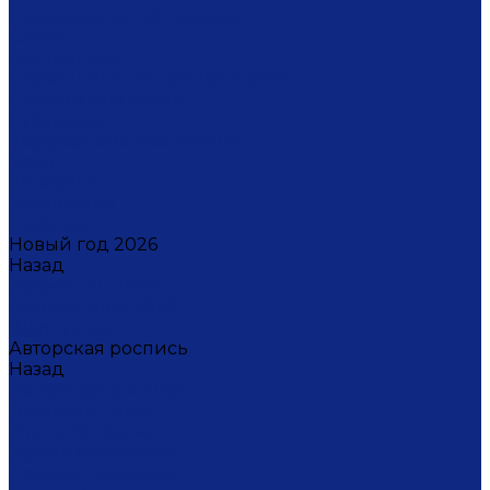
Светильники настенные
Свечи
Скульптуры
Стаканчики для зубных щеток
Стаканы для свечи
Сувениры
Фарфоровые мыльницы
Часы
Шкатулки
Украшения
Новинки
Новый год 2026
Назад
Новый год 2026
Символ года 2026
Щелкунчик
Авторская роспись
Назад
Авторская роспись
Дмитрий Титов
Елена Устюхина
Ирина Антропова
Лариса Сорокина