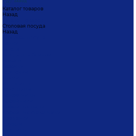
Каталог товаров
Назад
Каталог товаров
Столовая посуда
Назад
Столовая посуда
Банки
Блюда
Блюда для блинов
Бокалы
Вазочки
Горшочки
Доски
Икорницы
Кокотницы
Конфетницы
Кофейники
Кофейные пары
Кофейные стаканчики
Креманки
Кружки
Кувшины
Лимонницы