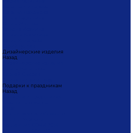
Мария Калигина
Наталья Кустарёва
Наталья Лакомова
Ольга Барыкина
Ольга Жукова
Татьяна Исакина
Юлиана Косихина
Юлия Кокарева
Юрий Гуляев
Дизайнерские изделия
Назад
Дизайнерские изделия
Диана Балашова
Сергей Сысоев
Элина Туктамишева
Подарки к праздникам
Назад
Подарки к праздникам
Товары на 8 марта
9 мая
Ко дню всех влюбленных
Ко Дню Учителя
Коллекция СОЧИ 2014
Коллекция ФУТБОЛ