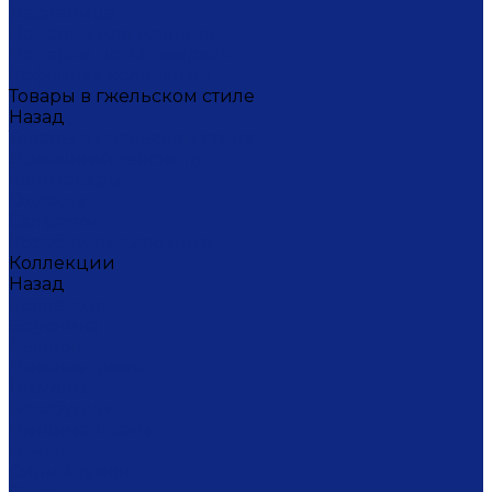
Масленица
Подарки для женщин
Подарки на 23 февраля
Кофейная коллекция
Товары в гжельском стиле
Назад
Товары в гжельском стиле
Домашний текстиль
Канцтовары
Одежда
Салфетки
Коробки подарочные
Коллекции
Назад
Коллекции
Брусника
Вьюнок
Дивные цветы
Лимоны
Незабудки
Пышные цветы
Пэчворк
Синий туман