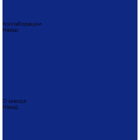
Ситец
Фэнтази
Цветной ситец
Безупречная Гжель
Коллаборации
Назад
Коллаборации
ГФЗ & Berta Muzis
ART\FACT
Atomic Heart
ГФЗ & Buylerika Ceramic
ГФЗ & makelove
Подарки к Пасхе
Подарочные сертификаты
Акции
Экскурсии и мастер-классы
VIP и корпоративные заказы
О заводе
Назад
О заводе
Новости
Документы сайта
Наша история
Отзывы