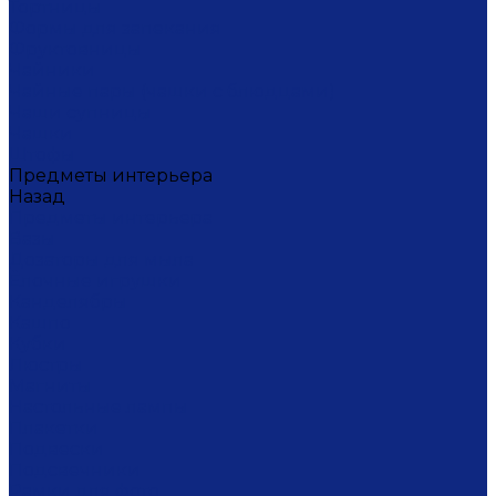
Тортницы
Формы для запекания
Фруктовницы
Чайники
Чайные пары (чашки с блюдцами)
Чаши супницы
Чашки
Штофы
Предметы интерьера
Назад
Предметы интерьера
Вазы
Дозаторы для мыла
Ёлочные игрушки
Канделябры
Кашпо
Кубки
Люстры
Магниты
Настольные лампы
Плакетки
Подвески
Подсвечники
Рамки для фото