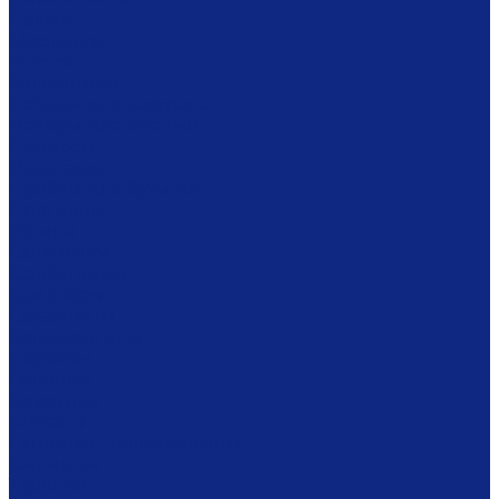
Ложки
Масленки
Миски
Молочники
Наборы для завтрака
Наборы для специй
Подносы
Подставки
Пробки для бутылок
Противни
Рюмки
Салатники
Салфетницы
Самовары
Сахарницы
Селёдочницы
Сервизы
Солонки
Соусники
Стаканы
Супницы, пельменницы
Сырницы
Тарелки