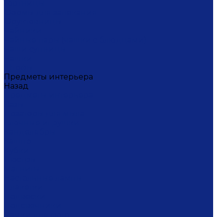
Тортницы
Формы для запекания
Фруктовницы
Чайники
Чайные пары (чашки с блюдцами)
Чаши супницы
Чашки
Штофы
Предметы интерьера
Назад
Предметы интерьера
Вазы
Дозаторы для мыла
Ёлочные игрушки
Канделябры
Кашпо
Кубки
Люстры
Магниты
Настольные лампы
Плакетки
Подвески
Подсвечники
Рамки для фото