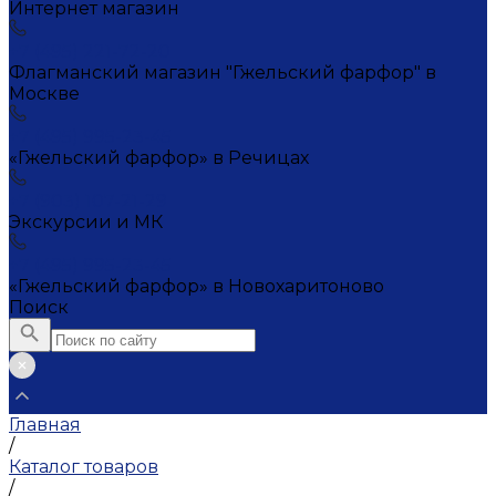
Интернет магазин
+7 (495) 221-72-20
Флагманский магазин "Гжельский фарфор" в
Москве
+7 (495) 995-23-45
«Гжельский фарфор» в Речицах
+7 (903) 107-21-29
Экскурсии и МК
+7 (495) 995-23-45
«Гжельский фарфор» в Новохаритоново
Поиск
Главная
/
Каталог товаров
/