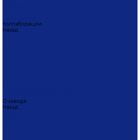
Ситец
Фэнтази
Цветной ситец
Безупречная Гжель
Коллаборации
Назад
Коллаборации
ГФЗ & Berta Muzis
ART\FACT
Atomic Heart
ГФЗ & Buylerika Ceramic
ГФЗ & makelove
Подарки к Пасхе
Подарочные сертификаты
Акции
Экскурсии и мастер-классы
VIP и корпоративные заказы
О заводе
Назад
О заводе
Новости
Документы сайта
Наша история
Отзывы