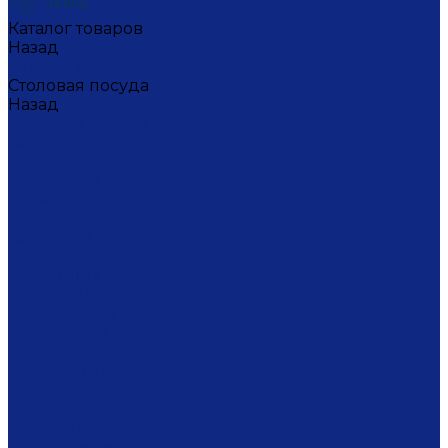
Каталог товаров
Назад
Каталог товаров
Столовая посуда
Назад
Столовая посуда
Банки
Блюда
Блюда для блинов
Бокалы
Вазочки
Горшочки
Доски
Икорницы
Кокотницы
Конфетницы
Кофейники
Кофейные пары
Кофейные стаканчики
Креманки
Кружки
Кувшины
Лимонницы