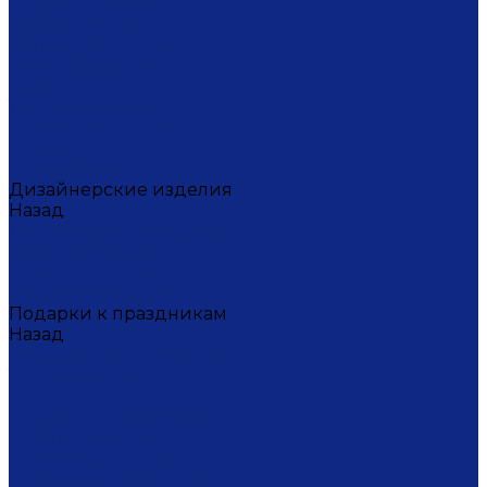
Мария Калигина
Наталья Кустарёва
Наталья Лакомова
Ольга Барыкина
Ольга Жукова
Татьяна Исакина
Юлиана Косихина
Юлия Кокарева
Юрий Гуляев
Дизайнерские изделия
Назад
Дизайнерские изделия
Диана Балашова
Сергей Сысоев
Элина Туктамишева
Подарки к праздникам
Назад
Подарки к праздникам
Товары на 8 марта
9 мая
Ко дню всех влюбленных
Ко Дню Учителя
Коллекция СОЧИ 2014
Коллекция ФУТБОЛ