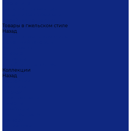
Масленица
Подарки для женщин
Подарки на 23 февраля
Кофейная коллекция
Товары в гжельском стиле
Назад
Товары в гжельском стиле
Домашний текстиль
Канцтовары
Одежда
Салфетки
Коробки подарочные
Коллекции
Назад
Коллекции
Брусника
Вьюнок
Дивные цветы
Лимоны
Незабудки
Пышные цветы
Пэчворк
Синий туман