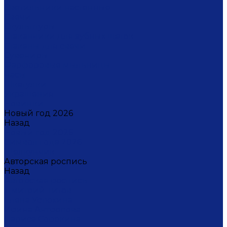
Светильники настенные
Свечи
Скульптуры
Стаканчики для зубных щеток
Стаканы для свечи
Сувениры
Фарфоровые мыльницы
Часы
Шкатулки
Украшения
Новинки
Новый год 2026
Назад
Новый год 2026
Символ года 2026
Щелкунчик
Авторская роспись
Назад
Авторская роспись
Дмитрий Титов
Елена Устюхина
Ирина Антропова
Лариса Сорокина