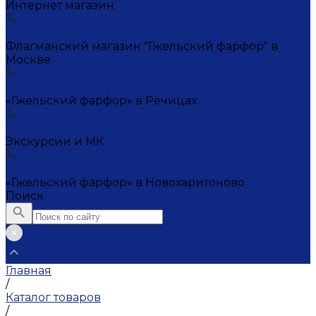
Интернет магазин
+7 (495) 221-72-20
Флагманский магазин "Гжельский фарфор" в
Москве
+7 (495) 995-23-45
«Гжельский фарфор» в Речицах
+7 (903) 107-21-29
Экскурсии и МК
+7 (495) 995-23-45
«Гжельский фарфор» в Новохаритоново
Поиск
Главная
/
Каталог товаров
/