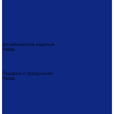
Мария Калигина
Наталья Кустарёва
Наталья Лакомова
Ольга Барыкина
Ольга Жукова
Татьяна Исакина
Юлиана Косихина
Юлия Кокарева
Юрий Гуляев
Дизайнерские изделия
Назад
Дизайнерские изделия
Диана Балашова
Сергей Сысоев
Элина Туктамишева
Подарки к праздникам
Назад
Подарки к праздникам
Товары на 8 марта
9 мая
Ко дню всех влюбленных
Ко Дню Учителя
Коллекция СОЧИ 2014
Коллекция ФУТБОЛ