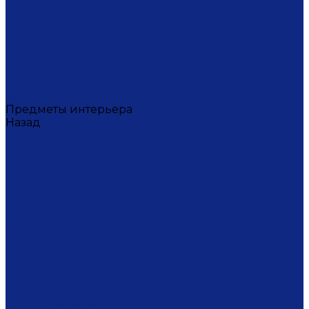
Тортницы
Формы для запекания
Фруктовницы
Чайники
Чайные пары (чашки с блюдцами)
Чаши супницы
Чашки
Штофы
Предметы интерьера
Назад
Предметы интерьера
Вазы
Дозаторы для мыла
Ёлочные игрушки
Канделябры
Кашпо
Кубки
Люстры
Магниты
Настольные лампы
Плакетки
Подвески
Подсвечники
Рамки для фото