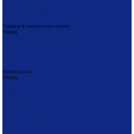
Масленица
Подарки для женщин
Подарки на 23 февраля
Кофейная коллекция
Товары в гжельском стиле
Назад
Товары в гжельском стиле
Домашний текстиль
Канцтовары
Одежда
Салфетки
Коробки подарочные
Коллекции
Назад
Коллекции
Брусника
Вьюнок
Дивные цветы
Лимоны
Незабудки
Пышные цветы
Пэчворк
Синий туман