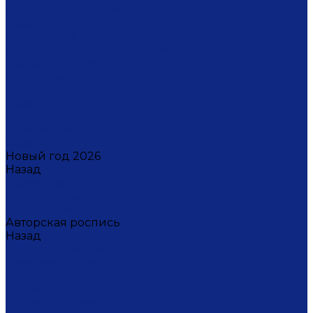
Светильники настенные
Свечи
Скульптуры
Стаканчики для зубных щеток
Стаканы для свечи
Сувениры
Фарфоровые мыльницы
Часы
Шкатулки
Украшения
Новинки
Новый год 2026
Назад
Новый год 2026
Символ года 2026
Щелкунчик
Авторская роспись
Назад
Авторская роспись
Дмитрий Титов
Елена Устюхина
Ирина Антропова
Лариса Сорокина