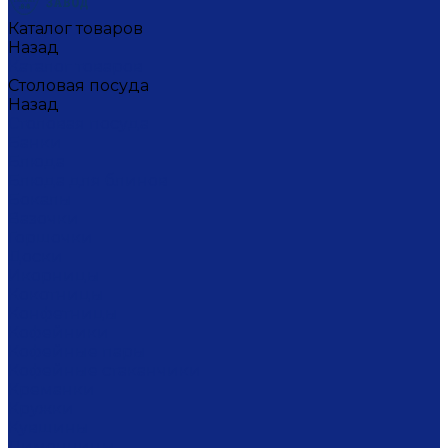
Каталог товаров
Назад
Каталог товаров
Столовая посуда
Назад
Столовая посуда
Банки
Блюда
Блюда для блинов
Бокалы
Вазочки
Горшочки
Доски
Икорницы
Кокотницы
Конфетницы
Кофейники
Кофейные пары
Кофейные стаканчики
Креманки
Кружки
Кувшины
Лимонницы