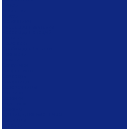
Ложки
Масленки
Миски
Молочники
Наборы для завтрака
Наборы для специй
Подносы
Подставки
Пробки для бутылок
Противни
Рюмки
Салатники
Салфетницы
Самовары
Сахарницы
Селёдочницы
Сервизы
Солонки
Соусники
Стаканы
Супницы, пельменницы
Сырницы
Тарелки