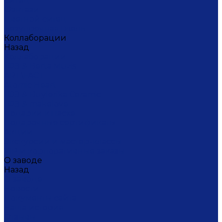
Ситец
Фэнтази
Цветной ситец
Безупречная Гжель
Коллаборации
Назад
Коллаборации
ГФЗ & Berta Muzis
ART\FACT
Atomic Heart
ГФЗ & Buylerika Ceramic
ГФЗ & makelove
Подарки к Пасхе
Подарочные сертификаты
Акции
Экскурсии и мастер-классы
VIP и корпоративные заказы
О заводе
Назад
О заводе
Новости
Документы сайта
Наша история
Отзывы