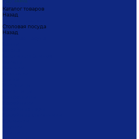
Каталог товаров
Назад
Каталог товаров
Столовая посуда
Назад
Столовая посуда
Банки
Блюда
Блюда для блинов
Бокалы
Вазочки
Горшочки
Доски
Икорницы
Кокотницы
Конфетницы
Кофейники
Кофейные пары
Кофейные стаканчики
Креманки
Кружки
Кувшины
Лимонницы