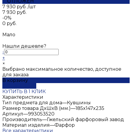
ОТЛОЖЕН
7 930 руб.
/
шт
7 930 руб.
-0%
0 руб.
Мало
Нашли дешевле?
-
+
×
Выбрано максимальное количество, доступное
для заказа
В корзину
ДОБАВЛЕНО
КУПИТЬ В 1 КЛИК
Характеристики
Тип предмета для дома
—
Кувшины
Размер товара ДxШxВ (мм.)
—
185x147x235
Артикул
—
993053520
Производитель
—
Гжельский фарфоровый завод
Материал изделия
—
Фарфор
Все характеристики