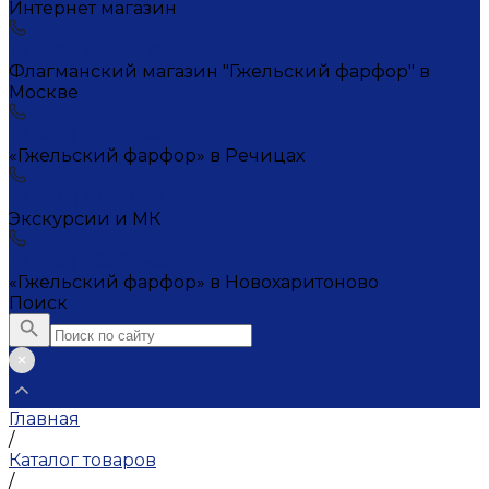
Интернет магазин
+7 (495) 221-72-20
Флагманский магазин "Гжельский фарфор" в
Москве
+7 (495) 995-23-45
«Гжельский фарфор» в Речицах
+7 (903) 107-21-29
Экскурсии и МК
+7 (495) 995-23-45
«Гжельский фарфор» в Новохаритоново
Поиск
Главная
/
Каталог товаров
/