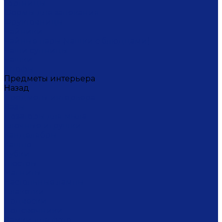
Тортницы
Формы для запекания
Фруктовницы
Чайники
Чайные пары (чашки с блюдцами)
Чаши супницы
Чашки
Штофы
Предметы интерьера
Назад
Предметы интерьера
Вазы
Дозаторы для мыла
Ёлочные игрушки
Канделябры
Кашпо
Кубки
Люстры
Магниты
Настольные лампы
Плакетки
Подвески
Подсвечники
Рамки для фото