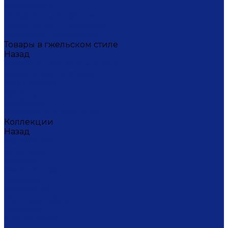
Масленица
Подарки для женщин
Подарки на 23 февраля
Кофейная коллекция
Товары в гжельском стиле
Назад
Товары в гжельском стиле
Домашний текстиль
Канцтовары
Одежда
Салфетки
Коробки подарочные
Коллекции
Назад
Коллекции
Брусника
Вьюнок
Дивные цветы
Лимоны
Незабудки
Пышные цветы
Пэчворк
Синий туман