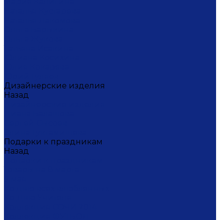
Мария Калигина
Наталья Кустарёва
Наталья Лакомова
Ольга Барыкина
Ольга Жукова
Татьяна Исакина
Юлиана Косихина
Юлия Кокарева
Юрий Гуляев
Дизайнерские изделия
Назад
Дизайнерские изделия
Диана Балашова
Сергей Сысоев
Элина Туктамишева
Подарки к праздникам
Назад
Подарки к праздникам
Товары на 8 марта
9 мая
Ко дню всех влюбленных
Ко Дню Учителя
Коллекция СОЧИ 2014
Коллекция ФУТБОЛ