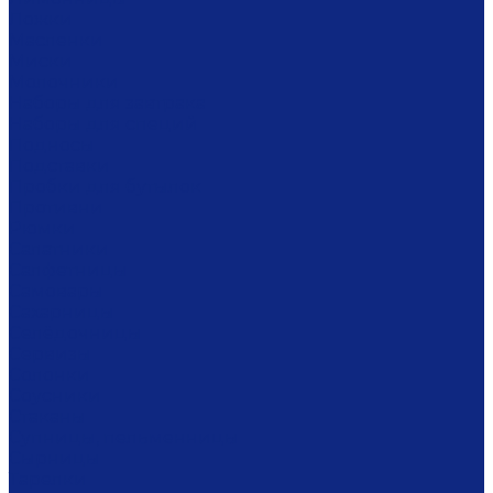
Ложки
Масленки
Миски
Молочники
Наборы для завтрака
Наборы для специй
Подносы
Подставки
Пробки для бутылок
Противни
Рюмки
Салатники
Салфетницы
Самовары
Сахарницы
Селёдочницы
Сервизы
Солонки
Соусники
Стаканы
Супницы, пельменницы
Сырницы
Тарелки