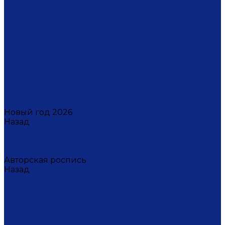
Светильники настенные
Свечи
Скульптуры
Стаканчики для зубных щеток
Стаканы для свечи
Сувениры
Фарфоровые мыльницы
Часы
Шкатулки
Украшения
Новинки
Новый год 2026
Назад
Новый год 2026
Символ года 2026
Щелкунчик
Авторская роспись
Назад
Авторская роспись
Дмитрий Титов
Елена Устюхина
Ирина Антропова
Лариса Сорокина