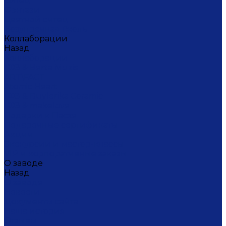
Ситец
Фэнтази
Цветной ситец
Безупречная Гжель
Коллаборации
Назад
Коллаборации
ГФЗ & Berta Muzis
ART\FACT
Atomic Heart
ГФЗ & Buylerika Ceramic
ГФЗ & makelove
Подарки к Пасхе
Подарочные сертификаты
Акции
Экскурсии и мастер-классы
VIP и корпоративные заказы
О заводе
Назад
О заводе
Новости
Документы сайта
Наша история
Отзывы