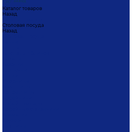
Каталог товаров
Назад
Каталог товаров
Столовая посуда
Назад
Столовая посуда
Банки
Блюда
Блюда для блинов
Бокалы
Вазочки
Горшочки
Доски
Икорницы
Кокотницы
Конфетницы
Кофейники
Кофейные пары
Кофейные стаканчики
Креманки
Кружки
Кувшины
Лимонницы