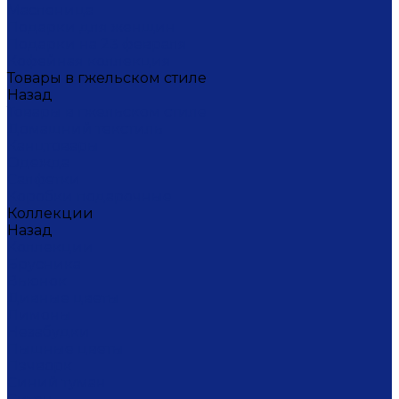
Масленица
Подарки для женщин
Подарки на 23 февраля
Кофейная коллекция
Товары в гжельском стиле
Назад
Товары в гжельском стиле
Домашний текстиль
Канцтовары
Одежда
Салфетки
Коробки подарочные
Коллекции
Назад
Коллекции
Брусника
Вьюнок
Дивные цветы
Лимоны
Незабудки
Пышные цветы
Пэчворк
Синий туман