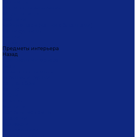
Тортницы
Формы для запекания
Фруктовницы
Чайники
Чайные пары (чашки с блюдцами)
Чаши супницы
Чашки
Штофы
Предметы интерьера
Назад
Предметы интерьера
Вазы
Дозаторы для мыла
Ёлочные игрушки
Канделябры
Кашпо
Кубки
Люстры
Магниты
Настольные лампы
Плакетки
Подвески
Подсвечники
Рамки для фото