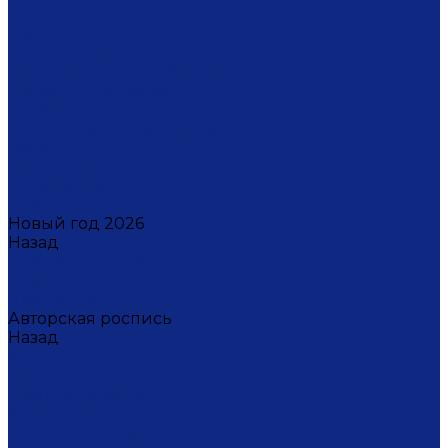
Светильники настенные
Свечи
Скульптуры
Стаканчики для зубных щеток
Стаканы для свечи
Сувениры
Фарфоровые мыльницы
Часы
Шкатулки
Украшения
Новинки
Новый год 2026
Назад
Новый год 2026
Символ года 2026
Щелкунчик
Авторская роспись
Назад
Авторская роспись
Дмитрий Титов
Елена Устюхина
Ирина Антропова
Лариса Сорокина