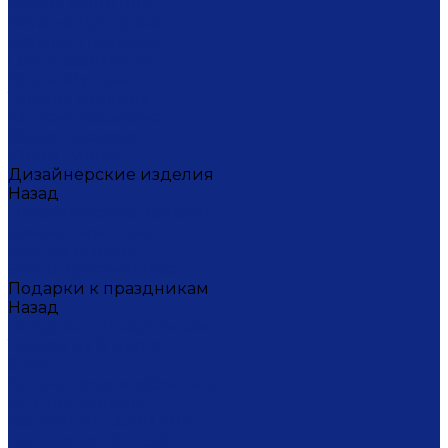
Мария Калигина
Наталья Кустарёва
Наталья Лакомова
Ольга Барыкина
Ольга Жукова
Татьяна Исакина
Юлиана Косихина
Юлия Кокарева
Юрий Гуляев
Дизайнерские изделия
Назад
Дизайнерские изделия
Диана Балашова
Сергей Сысоев
Элина Туктамишева
Подарки к праздникам
Назад
Подарки к праздникам
Товары на 8 марта
9 мая
Ко дню всех влюбленных
Ко Дню Учителя
Коллекция СОЧИ 2014
Коллекция ФУТБОЛ