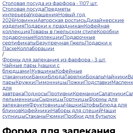
Столовая посуда из фарфора - 1107 шт.
Столовая посуда
Предметы
интерьера
Украшения
Новый год
2026
Новинки
Авторская роспись
Дизайнерские
изделия
Подарки к праздникам
Кофейная
коллекция
Товары в гжельском стиле
Коробки
подарочные
Коллекции
Подарочные
сертификаты
Безупречная Гжель
Подарки к
Пасхе
Коллаборации
/
Формы для запекания из фарфора - 3 шт.
Чайные пары (чашки с
блюдцами)
Кувшины
Кофейные
стаканчики
Банки
Блюда
Тарелки
Бокалы
Чайники
В
пары
Кружки
Лимонницы
Ложки
Подставки
Маслен
для
завтрака
Подносы
Противни
Креманки
Салатники
Са
пельменницы
Сырницы
Тортницы
Формы для
запекания
Фруктовницы
Чашки
Штофы
Блюда для
блинов
Кофейники
Наборы для специй
Чаши
супницы
Стаканы
Рюмки
Пробки для бутылок
Форма для запекания