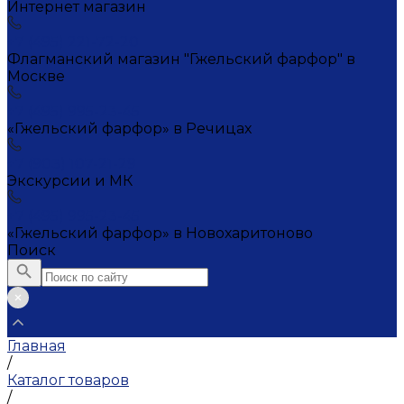
Интернет магазин
+7 (495) 221-72-20
Флагманский магазин "Гжельский фарфор" в
Москве
+7 (495) 995-23-45
«Гжельский фарфор» в Речицах
+7 (903) 107-21-29
Экскурсии и МК
+7 (495) 995-23-45
«Гжельский фарфор» в Новохаритоново
Поиск
Главная
/
Каталог товаров
/