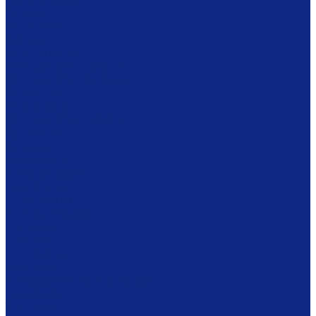
Ложки
Масленки
Миски
Молочники
Наборы для завтрака
Наборы для специй
Подносы
Подставки
Пробки для бутылок
Противни
Рюмки
Салатники
Салфетницы
Самовары
Сахарницы
Селёдочницы
Сервизы
Солонки
Соусники
Стаканы
Супницы, пельменницы
Сырницы
Тарелки