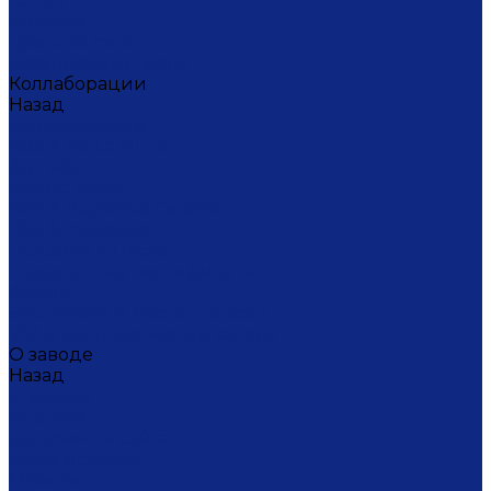
Ситец
Фэнтази
Цветной ситец
Безупречная Гжель
Коллаборации
Назад
Коллаборации
ГФЗ & Berta Muzis
ART\FACT
Atomic Heart
ГФЗ & Buylerika Ceramic
ГФЗ & makelove
Подарки к Пасхе
Подарочные сертификаты
Акции
Экскурсии и мастер-классы
VIP и корпоративные заказы
О заводе
Назад
О заводе
Новости
Документы сайта
Наша история
Отзывы