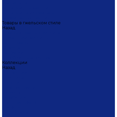
Масленица
Подарки для женщин
Подарки на 23 февраля
Кофейная коллекция
Товары в гжельском стиле
Назад
Товары в гжельском стиле
Домашний текстиль
Канцтовары
Одежда
Салфетки
Коробки подарочные
Коллекции
Назад
Коллекции
Брусника
Вьюнок
Дивные цветы
Лимоны
Незабудки
Пышные цветы
Пэчворк
Синий туман