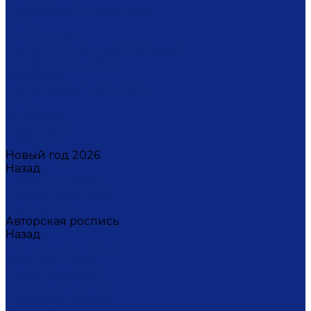
Светильники настенные
Свечи
Скульптуры
Стаканчики для зубных щеток
Стаканы для свечи
Сувениры
Фарфоровые мыльницы
Часы
Шкатулки
Украшения
Новинки
Новый год 2026
Назад
Новый год 2026
Символ года 2026
Щелкунчик
Авторская роспись
Назад
Авторская роспись
Дмитрий Титов
Елена Устюхина
Ирина Антропова
Лариса Сорокина