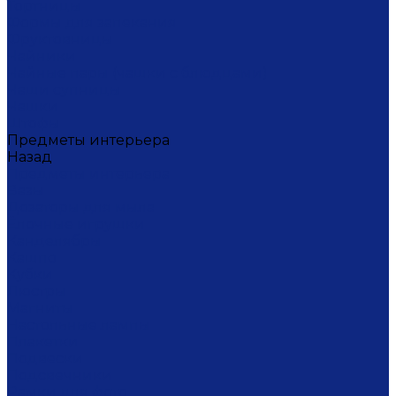
Тортницы
Формы для запекания
Фруктовницы
Чайники
Чайные пары (чашки с блюдцами)
Чаши супницы
Чашки
Штофы
Предметы интерьера
Назад
Предметы интерьера
Вазы
Дозаторы для мыла
Ёлочные игрушки
Канделябры
Кашпо
Кубки
Люстры
Магниты
Настольные лампы
Плакетки
Подвески
Подсвечники
Рамки для фото