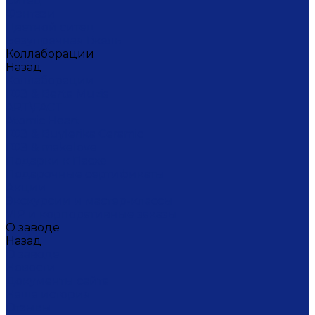
Ситец
Фэнтази
Цветной ситец
Безупречная Гжель
Коллаборации
Назад
Коллаборации
ГФЗ & Berta Muzis
ART\FACT
Atomic Heart
ГФЗ & Buylerika Ceramic
ГФЗ & makelove
Подарки к Пасхе
Подарочные сертификаты
Акции
Экскурсии и мастер-классы
VIP и корпоративные заказы
О заводе
Назад
О заводе
Новости
Документы сайта
Наша история
Отзывы