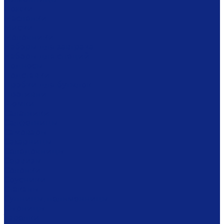
Ложки
Масленки
Миски
Молочники
Наборы для завтрака
Наборы для специй
Подносы
Подставки
Пробки для бутылок
Противни
Рюмки
Салатники
Салфетницы
Самовары
Сахарницы
Селёдочницы
Сервизы
Солонки
Соусники
Стаканы
Супницы, пельменницы
Сырницы
Тарелки