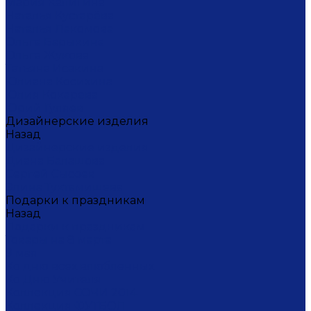
Мария Калигина
Наталья Кустарёва
Наталья Лакомова
Ольга Барыкина
Ольга Жукова
Татьяна Исакина
Юлиана Косихина
Юлия Кокарева
Юрий Гуляев
Дизайнерские изделия
Назад
Дизайнерские изделия
Диана Балашова
Сергей Сысоев
Элина Туктамишева
Подарки к праздникам
Назад
Подарки к праздникам
Товары на 8 марта
9 мая
Ко дню всех влюбленных
Ко Дню Учителя
Коллекция СОЧИ 2014
Коллекция ФУТБОЛ