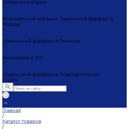
Интернет магазин
+7 (495) 221-72-20
Флагманский магазин "Гжельский фарфор" в
Москве
+7 (495) 995-23-45
«Гжельский фарфор» в Речицах
+7 (903) 107-21-29
Экскурсии и МК
+7 (495) 995-23-45
«Гжельский фарфор» в Новохаритоново
Поиск
Главная
/
Каталог товаров
/