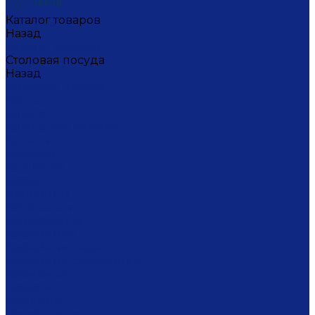
Каталог товаров
Назад
Каталог товаров
Столовая посуда
Назад
Столовая посуда
Банки
Блюда
Блюда для блинов
Бокалы
Вазочки
Горшочки
Доски
Икорницы
Кокотницы
Конфетницы
Кофейники
Кофейные пары
Кофейные стаканчики
Креманки
Кружки
Кувшины
Лимонницы