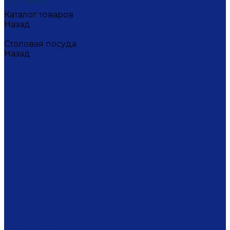
Каталог товаров
Назад
Каталог товаров
Столовая посуда
Назад
Столовая посуда
Банки
Блюда
Блюда для блинов
Бокалы
Вазочки
Горшочки
Доски
Икорницы
Кокотницы
Конфетницы
Кофейники
Кофейные пары
Кофейные стаканчики
Креманки
Кружки
Кувшины
Лимонницы