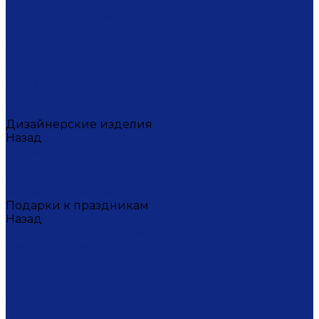
Мария Калигина
Наталья Кустарёва
Наталья Лакомова
Ольга Барыкина
Ольга Жукова
Татьяна Исакина
Юлиана Косихина
Юлия Кокарева
Юрий Гуляев
Дизайнерские изделия
Назад
Дизайнерские изделия
Диана Балашова
Сергей Сысоев
Элина Туктамишева
Подарки к праздникам
Назад
Подарки к праздникам
Товары на 8 марта
9 мая
Ко дню всех влюбленных
Ко Дню Учителя
Коллекция СОЧИ 2014
Коллекция ФУТБОЛ