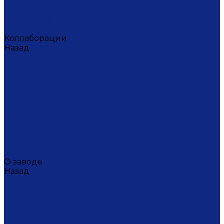
Ситец
Фэнтази
Цветной ситец
Безупречная Гжель
Коллаборации
Назад
Коллаборации
ГФЗ & Berta Muzis
ART\FACT
Atomic Heart
ГФЗ & Buylerika Ceramic
ГФЗ & makelove
Подарки к Пасхе
Подарочные сертификаты
Акции
Экскурсии и мастер-классы
VIP и корпоративные заказы
О заводе
Назад
О заводе
Новости
Документы сайта
Наша история
Отзывы