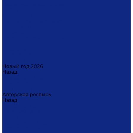
Светильники настенные
Свечи
Скульптуры
Стаканчики для зубных щеток
Стаканы для свечи
Сувениры
Фарфоровые мыльницы
Часы
Шкатулки
Украшения
Новинки
Новый год 2026
Назад
Новый год 2026
Символ года 2026
Щелкунчик
Авторская роспись
Назад
Авторская роспись
Дмитрий Титов
Елена Устюхина
Ирина Антропова
Лариса Сорокина