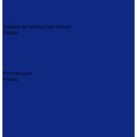
Масленица
Подарки для женщин
Подарки на 23 февраля
Кофейная коллекция
Товары в гжельском стиле
Назад
Товары в гжельском стиле
Домашний текстиль
Канцтовары
Одежда
Салфетки
Коробки подарочные
Коллекции
Назад
Коллекции
Брусника
Вьюнок
Дивные цветы
Лимоны
Незабудки
Пышные цветы
Пэчворк
Синий туман