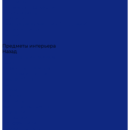
Тортницы
Формы для запекания
Фруктовницы
Чайники
Чайные пары (чашки с блюдцами)
Чаши супницы
Чашки
Штофы
Предметы интерьера
Назад
Предметы интерьера
Вазы
Дозаторы для мыла
Ёлочные игрушки
Канделябры
Кашпо
Кубки
Люстры
Магниты
Настольные лампы
Плакетки
Подвески
Подсвечники
Рамки для фото