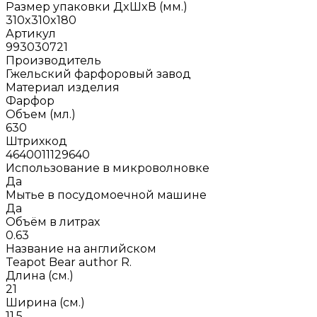
Размер упаковки ДxШxВ (мм.)
310x310x180
Артикул
993030721
Производитель
Гжельский фарфоровый завод
Материал изделия
Фарфор
Объем (мл.)
630
Штрихкод
4640011129640
Использование в микроволновке
Да
Мытье в посудомоечной машине
Да
Объём в литрах
0.63
Название на английском
Teapot Bear author R.
Длина (см.)
21
Ширина (см.)
11.5