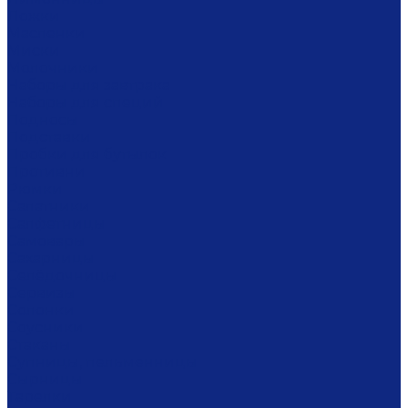
Ложки
Масленки
Миски
Молочники
Наборы для завтрака
Наборы для специй
Подносы
Подставки
Пробки для бутылок
Противни
Рюмки
Салатники
Салфетницы
Самовары
Сахарницы
Селёдочницы
Сервизы
Солонки
Соусники
Стаканы
Супницы, пельменницы
Сырницы
Тарелки