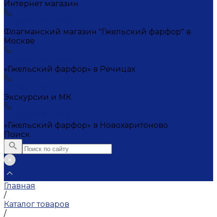
Интернет магазин
+7 (495) 221-72-20
Флагманский магазин "Гжельский фарфор" в
Москве
+7 (495) 995-23-45
«Гжельский фарфор» в Речицах
+7 (903) 107-21-29
Экскурсии и МК
+7 (495) 995-23-45
«Гжельский фарфор» в Новохаритоново
Поиск
Главная
/
Каталог товаров
/