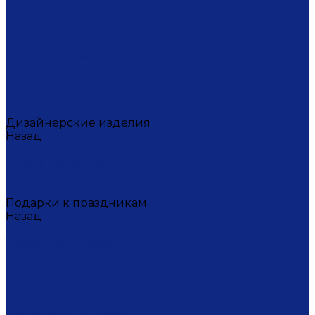
Мария Калигина
Наталья Кустарёва
Наталья Лакомова
Ольга Барыкина
Ольга Жукова
Татьяна Исакина
Юлиана Косихина
Юлия Кокарева
Юрий Гуляев
Дизайнерские изделия
Назад
Дизайнерские изделия
Диана Балашова
Сергей Сысоев
Элина Туктамишева
Подарки к праздникам
Назад
Подарки к праздникам
Товары на 8 марта
9 мая
Ко дню всех влюбленных
Ко Дню Учителя
Коллекция СОЧИ 2014
Коллекция ФУТБОЛ