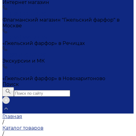
Интернет магазин
+7 (495) 221-72-20
Флагманский магазин "Гжельский фарфор" в
Москве
+7 (495) 995-23-45
«Гжельский фарфор» в Речицах
+7 (903) 107-21-29
Экскурсии и МК
+7 (495) 995-23-45
«Гжельский фарфор» в Новохаритоново
Поиск
Главная
/
Каталог товаров
/