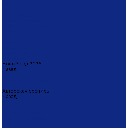
Светильники настенные
Свечи
Скульптуры
Стаканчики для зубных щеток
Стаканы для свечи
Сувениры
Фарфоровые мыльницы
Часы
Шкатулки
Украшения
Новинки
Новый год 2026
Назад
Новый год 2026
Символ года 2026
Щелкунчик
Авторская роспись
Назад
Авторская роспись
Дмитрий Титов
Елена Устюхина
Ирина Антропова
Лариса Сорокина