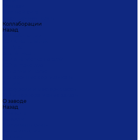
Ситец
Фэнтази
Цветной ситец
Безупречная Гжель
Коллаборации
Назад
Коллаборации
ГФЗ & Berta Muzis
ART\FACT
Atomic Heart
ГФЗ & Buylerika Ceramic
ГФЗ & makelove
Подарки к Пасхе
Подарочные сертификаты
Акции
Экскурсии и мастер-классы
VIP и корпоративные заказы
О заводе
Назад
О заводе
Новости
Документы сайта
Наша история
Отзывы