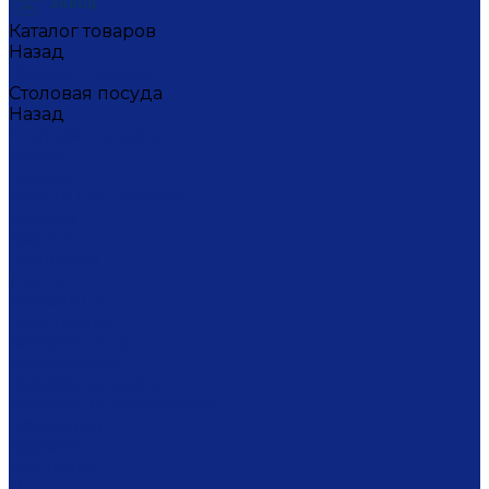
Каталог товаров
Назад
Каталог товаров
Столовая посуда
Назад
Столовая посуда
Банки
Блюда
Блюда для блинов
Бокалы
Вазочки
Горшочки
Доски
Икорницы
Кокотницы
Конфетницы
Кофейники
Кофейные пары
Кофейные стаканчики
Креманки
Кружки
Кувшины
Лимонницы