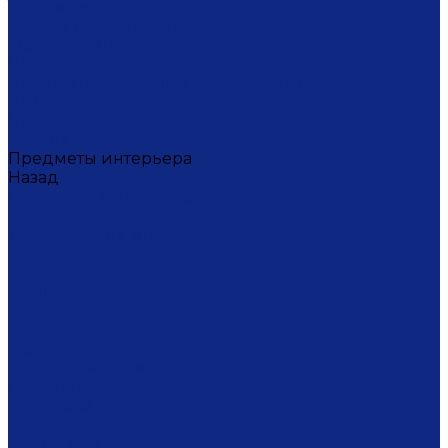
Тортницы
Формы для запекания
Фруктовницы
Чайники
Чайные пары (чашки с блюдцами)
Чаши супницы
Чашки
Штофы
Предметы интерьера
Назад
Предметы интерьера
Вазы
Дозаторы для мыла
Ёлочные игрушки
Канделябры
Кашпо
Кубки
Люстры
Магниты
Настольные лампы
Плакетки
Подвески
Подсвечники
Рамки для фото