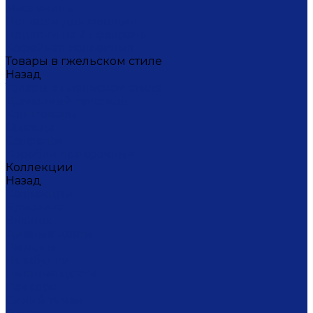
Масленица
Подарки для женщин
Подарки на 23 февраля
Кофейная коллекция
Товары в гжельском стиле
Назад
Товары в гжельском стиле
Домашний текстиль
Канцтовары
Одежда
Салфетки
Коробки подарочные
Коллекции
Назад
Коллекции
Брусника
Вьюнок
Дивные цветы
Лимоны
Незабудки
Пышные цветы
Пэчворк
Синий туман