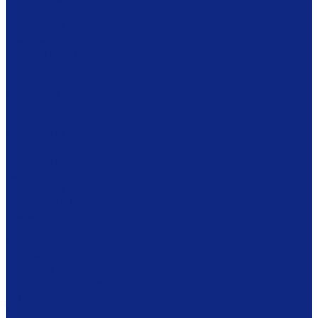
Ложки
Масленки
Миски
Молочники
Наборы для завтрака
Наборы для специй
Подносы
Подставки
Пробки для бутылок
Противни
Рюмки
Салатники
Салфетницы
Самовары
Сахарницы
Селёдочницы
Сервизы
Солонки
Соусники
Стаканы
Супницы, пельменницы
Сырницы
Тарелки