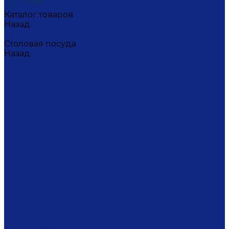
Каталог товаров
Назад
Каталог товаров
Столовая посуда
Назад
Столовая посуда
Банки
Блюда
Блюда для блинов
Бокалы
Вазочки
Горшочки
Доски
Икорницы
Кокотницы
Конфетницы
Кофейники
Кофейные пары
Кофейные стаканчики
Креманки
Кружки
Кувшины
Лимонницы