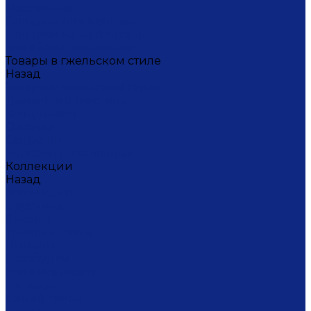
Масленица
Подарки для женщин
Подарки на 23 февраля
Кофейная коллекция
Товары в гжельском стиле
Назад
Товары в гжельском стиле
Домашний текстиль
Канцтовары
Одежда
Салфетки
Коробки подарочные
Коллекции
Назад
Коллекции
Брусника
Вьюнок
Дивные цветы
Лимоны
Незабудки
Пышные цветы
Пэчворк
Синий туман