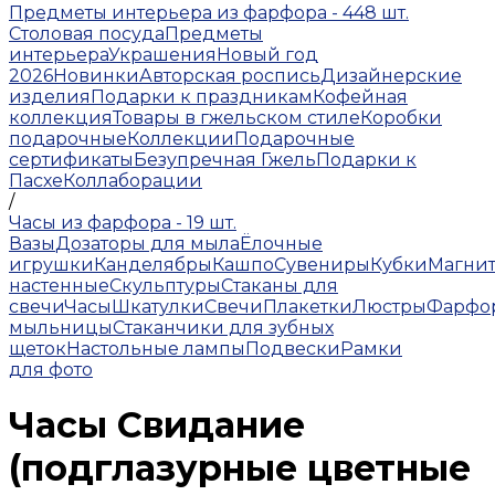
Предметы интерьера из фарфора - 448 шт.
Столовая посуда
Предметы
интерьера
Украшения
Новый год
2026
Новинки
Авторская роспись
Дизайнерские
изделия
Подарки к праздникам
Кофейная
коллекция
Товары в гжельском стиле
Коробки
подарочные
Коллекции
Подарочные
сертификаты
Безупречная Гжель
Подарки к
Пасхе
Коллаборации
/
Часы из фарфора - 19 шт.
Вазы
Дозаторы для мыла
Ёлочные
игрушки
Канделябры
Кашпо
Сувениры
Кубки
Магни
настенные
Скульптуры
Стаканы для
свечи
Часы
Шкатулки
Свечи
Плакетки
Люстры
Фарфо
мыльницы
Стаканчики для зубных
щеток
Настольные лампы
Подвески
Рамки
для фото
Часы Свидание
(подглазурные цветные