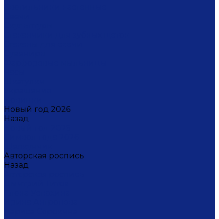
Светильники настенные
Свечи
Скульптуры
Стаканчики для зубных щеток
Стаканы для свечи
Сувениры
Фарфоровые мыльницы
Часы
Шкатулки
Украшения
Новинки
Новый год 2026
Назад
Новый год 2026
Символ года 2026
Щелкунчик
Авторская роспись
Назад
Авторская роспись
Дмитрий Титов
Елена Устюхина
Ирина Антропова
Лариса Сорокина