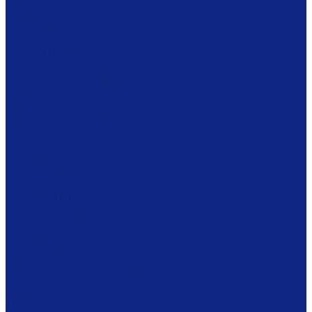
Ложки
Масленки
Миски
Молочники
Наборы для завтрака
Наборы для специй
Подносы
Подставки
Пробки для бутылок
Противни
Рюмки
Салатники
Салфетницы
Самовары
Сахарницы
Селёдочницы
Сервизы
Солонки
Соусники
Стаканы
Супницы, пельменницы
Сырницы
Тарелки