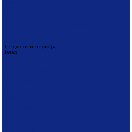
Тортницы
Формы для запекания
Фруктовницы
Чайники
Чайные пары (чашки с блюдцами)
Чаши супницы
Чашки
Штофы
Предметы интерьера
Назад
Предметы интерьера
Вазы
Дозаторы для мыла
Ёлочные игрушки
Канделябры
Кашпо
Кубки
Люстры
Магниты
Настольные лампы
Плакетки
Подвески
Подсвечники
Рамки для фото