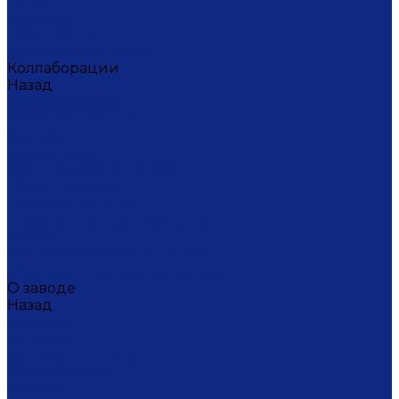
Ситец
Фэнтази
Цветной ситец
Безупречная Гжель
Коллаборации
Назад
Коллаборации
ГФЗ & Berta Muzis
ART\FACT
Atomic Heart
ГФЗ & Buylerika Ceramic
ГФЗ & makelove
Подарки к Пасхе
Подарочные сертификаты
Акции
Экскурсии и мастер-классы
VIP и корпоративные заказы
О заводе
Назад
О заводе
Новости
Документы сайта
Наша история
Отзывы