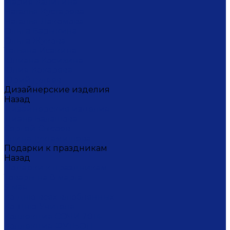
Мария Калигина
Наталья Кустарёва
Наталья Лакомова
Ольга Барыкина
Ольга Жукова
Татьяна Исакина
Юлиана Косихина
Юлия Кокарева
Юрий Гуляев
Дизайнерские изделия
Назад
Дизайнерские изделия
Диана Балашова
Сергей Сысоев
Элина Туктамишева
Подарки к праздникам
Назад
Подарки к праздникам
Товары на 8 марта
9 мая
Ко дню всех влюбленных
Ко Дню Учителя
Коллекция СОЧИ 2014
Коллекция ФУТБОЛ