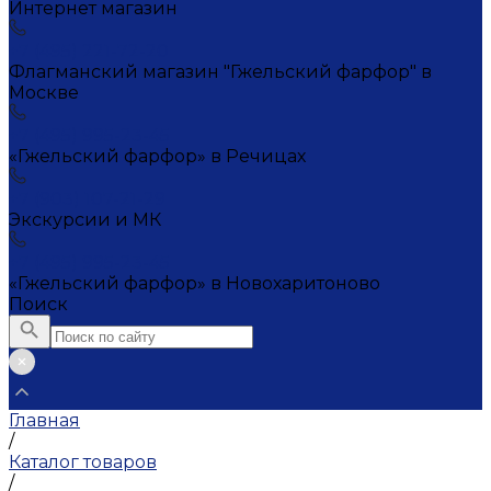
Интернет магазин
+7 (495) 221-72-20
Флагманский магазин "Гжельский фарфор" в
Москве
+7 (495) 995-23-45
«Гжельский фарфор» в Речицах
+7 (903) 107-21-29
Экскурсии и МК
+7 (495) 995-23-45
«Гжельский фарфор» в Новохаритоново
Поиск
Главная
/
Каталог товаров
/