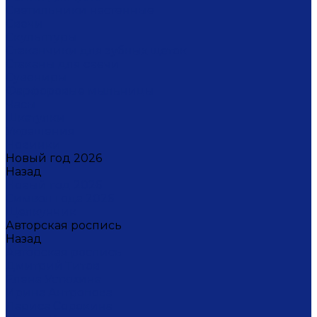
Светильники настенные
Свечи
Скульптуры
Стаканчики для зубных щеток
Стаканы для свечи
Сувениры
Фарфоровые мыльницы
Часы
Шкатулки
Украшения
Новинки
Новый год 2026
Назад
Новый год 2026
Символ года 2026
Щелкунчик
Авторская роспись
Назад
Авторская роспись
Дмитрий Титов
Елена Устюхина
Ирина Антропова
Лариса Сорокина