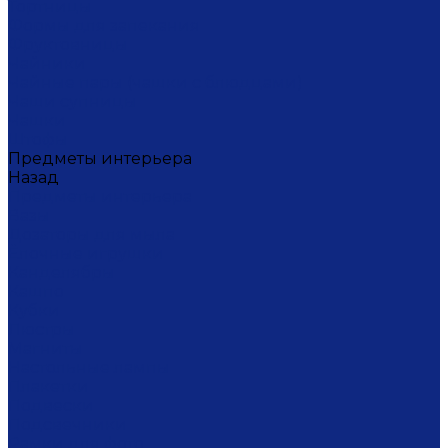
Тортницы
Формы для запекания
Фруктовницы
Чайники
Чайные пары (чашки с блюдцами)
Чаши супницы
Чашки
Штофы
Предметы интерьера
Назад
Предметы интерьера
Вазы
Дозаторы для мыла
Ёлочные игрушки
Канделябры
Кашпо
Кубки
Люстры
Магниты
Настольные лампы
Плакетки
Подвески
Подсвечники
Рамки для фото