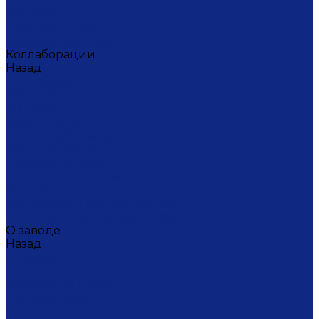
Ситец
Фэнтази
Цветной ситец
Безупречная Гжель
Коллаборации
Назад
Коллаборации
ГФЗ & Berta Muzis
ART\FACT
Atomic Heart
ГФЗ & Buylerika Ceramic
ГФЗ & makelove
Подарки к Пасхе
Подарочные сертификаты
Акции
Экскурсии и мастер-классы
VIP и корпоративные заказы
О заводе
Назад
О заводе
Новости
Документы сайта
Наша история
Отзывы