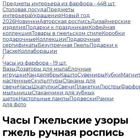
Предметы интерьера из фарфора - 448 шт.
Столовая посуда
Предметы
интерьера
Украшения
Новый год
2026
Новинки
Авторская роспись
Дизайнерские
изделия
Подарки к праздникам
Кофейная
коллекция
Товары в гжельском стиле
Коробки
подарочные
Коллекции
Подарочные
сертификаты
Безупречная Гжель
Подарки к
Пасхе
Коллаборации
/
Часы из фарфора - 19 шт.
Вазы
Дозаторы для мыла
Ёлочные
игрушки
Канделябры
Кашпо
Сувениры
Кубки
Магни
настенные
Скульптуры
Стаканы для
свечи
Часы
Шкатулки
Свечи
Плакетки
Люстры
Фарфо
мыльницы
Стаканчики для зубных
щеток
Настольные лампы
Подвески
Рамки
для фото
Часы Гжельские узоры
гжель ручная роспись