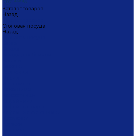
Каталог товаров
Назад
Каталог товаров
Столовая посуда
Назад
Столовая посуда
Банки
Блюда
Блюда для блинов
Бокалы
Вазочки
Горшочки
Доски
Икорницы
Кокотницы
Конфетницы
Кофейники
Кофейные пары
Кофейные стаканчики
Креманки
Кружки
Кувшины
Лимонницы