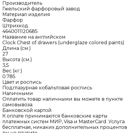
Производитель
Гжельский фарфоровый завод
Материал изделия
Фарфор
Штрихкод
4640011120685
Название на английском
Clock Chest of drawers (underglaze colored paints)
Длина (см.)
27
Высота (см.)
3,5
Вес (кг.)
0.785
Цвет и роспись
Подглазурная кобальтовая роспись
Наличными
Оплатить товар наличными вы можете в пункте
самовывоза.
Банковской картой
К оплате принимаются банковские карты
платежных систем МИР, Visa и MasterCard. Услуга
бесплатная, никаких дополнительных процентов
вы не платите.