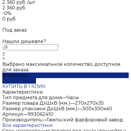
2 360 руб.
/
шт
2 360 руб.
-0%
0 руб.
Под заказ
Нашли дешевле?
-
+
×
Выбрано максимальное количество, доступное
для заказа
В корзину
ДОБАВЛЕНО
КУПИТЬ В 1 КЛИК
Характеристики
Тип предмета для дома
—
Часы
Размер товара ДxШxВ (мм.)
—
270x270x35
Размер упаковки ДxШxВ (мм.)
—
300x300x40
Артикул
—
993062410
Производитель
—
Гжельский фарфоровый завод
Все характеристики
Срок изготовления товаров под заказ уточняйте у