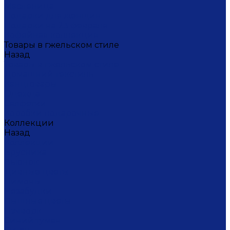
Масленица
Подарки для женщин
Подарки на 23 февраля
Кофейная коллекция
Товары в гжельском стиле
Назад
Товары в гжельском стиле
Домашний текстиль
Канцтовары
Одежда
Салфетки
Коробки подарочные
Коллекции
Назад
Коллекции
Брусника
Вьюнок
Дивные цветы
Лимоны
Незабудки
Пышные цветы
Пэчворк
Синий туман