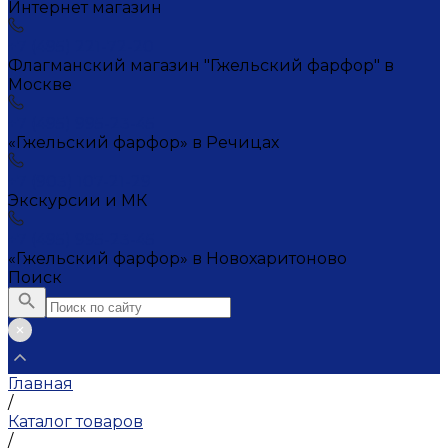
Интернет магазин
+7 (495) 221-72-20
Флагманский магазин "Гжельский фарфор" в
Москве
+7 (495) 995-23-45
«Гжельский фарфор» в Речицах
+7 (903) 107-21-29
Экскурсии и МК
+7 (495) 995-23-45
«Гжельский фарфор» в Новохаритоново
Поиск
Главная
/
Каталог товаров
/