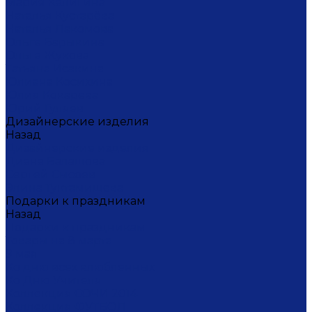
Мария Калигина
Наталья Кустарёва
Наталья Лакомова
Ольга Барыкина
Ольга Жукова
Татьяна Исакина
Юлиана Косихина
Юлия Кокарева
Юрий Гуляев
Дизайнерские изделия
Назад
Дизайнерские изделия
Диана Балашова
Сергей Сысоев
Элина Туктамишева
Подарки к праздникам
Назад
Подарки к праздникам
Товары на 8 марта
9 мая
Ко дню всех влюбленных
Ко Дню Учителя
Коллекция СОЧИ 2014
Коллекция ФУТБОЛ