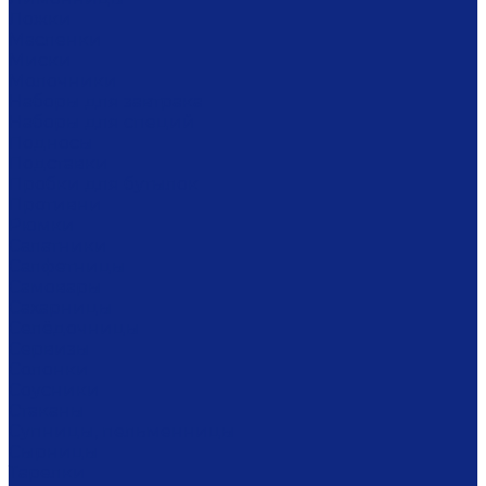
Ложки
Масленки
Миски
Молочники
Наборы для завтрака
Наборы для специй
Подносы
Подставки
Пробки для бутылок
Противни
Рюмки
Салатники
Салфетницы
Самовары
Сахарницы
Селёдочницы
Сервизы
Солонки
Соусники
Стаканы
Супницы, пельменницы
Сырницы
Тарелки