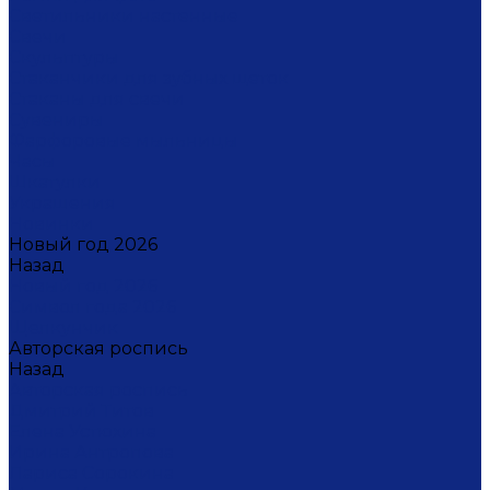
Светильники настенные
Свечи
Скульптуры
Стаканчики для зубных щеток
Стаканы для свечи
Сувениры
Фарфоровые мыльницы
Часы
Шкатулки
Украшения
Новинки
Новый год 2026
Назад
Новый год 2026
Символ года 2026
Щелкунчик
Авторская роспись
Назад
Авторская роспись
Дмитрий Титов
Елена Устюхина
Ирина Антропова
Лариса Сорокина