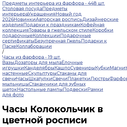
Предметы интерьера из фарфора - 448 шт.
Столовая посуда
Предметы
интерьера
Украшения
Новый год
2026
Новинки
Авторская роспись
Дизайнерские
изделия
Подарки к праздникам
Кофейная
коллекция
Товары в гжельском стиле
Коробки
подарочные
Коллекции
Подарочные
сертификаты
Безупречная Гжель
Подарки к
Пасхе
Коллаборации
/
Часы из фарфора - 19 шт.
Вазы
Дозаторы для мыла
Ёлочные
игрушки
Канделябры
Кашпо
Сувениры
Кубки
Магни
настенные
Скульптуры
Стаканы для
свечи
Часы
Шкатулки
Свечи
Плакетки
Люстры
Фарфо
мыльницы
Стаканчики для зубных
щеток
Настольные лампы
Подвески
Рамки
для фото
Часы Колокольчик в
цветной росписи