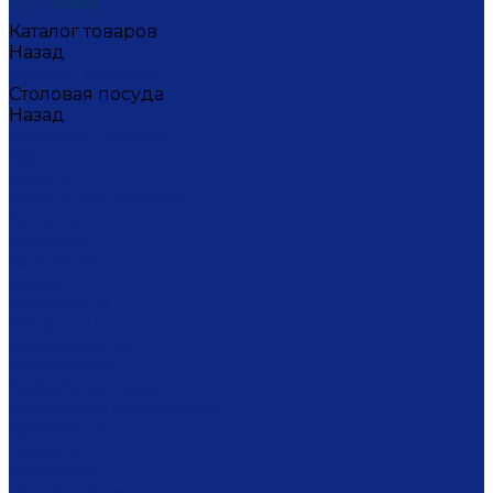
Каталог товаров
Назад
Каталог товаров
Столовая посуда
Назад
Столовая посуда
Банки
Блюда
Блюда для блинов
Бокалы
Вазочки
Горшочки
Доски
Икорницы
Кокотницы
Конфетницы
Кофейники
Кофейные пары
Кофейные стаканчики
Креманки
Кружки
Кувшины
Лимонницы