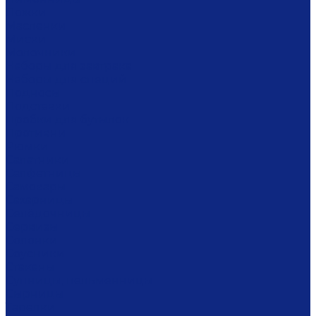
Ложки
Масленки
Миски
Молочники
Наборы для завтрака
Наборы для специй
Подносы
Подставки
Пробки для бутылок
Противни
Рюмки
Салатники
Салфетницы
Самовары
Сахарницы
Селёдочницы
Сервизы
Солонки
Соусники
Стаканы
Супницы, пельменницы
Сырницы
Тарелки