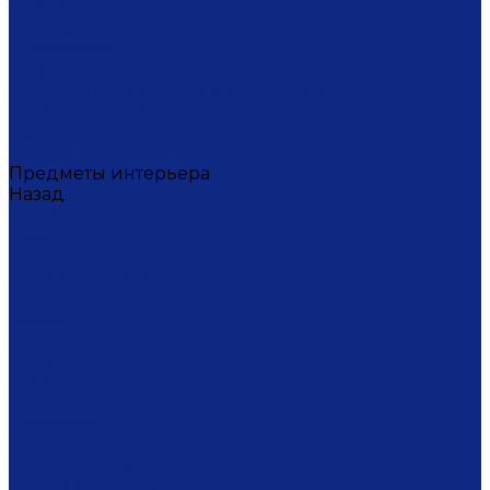
Тортницы
Формы для запекания
Фруктовницы
Чайники
Чайные пары (чашки с блюдцами)
Чаши супницы
Чашки
Штофы
Предметы интерьера
Назад
Предметы интерьера
Вазы
Дозаторы для мыла
Ёлочные игрушки
Канделябры
Кашпо
Кубки
Люстры
Магниты
Настольные лампы
Плакетки
Подвески
Подсвечники
Рамки для фото