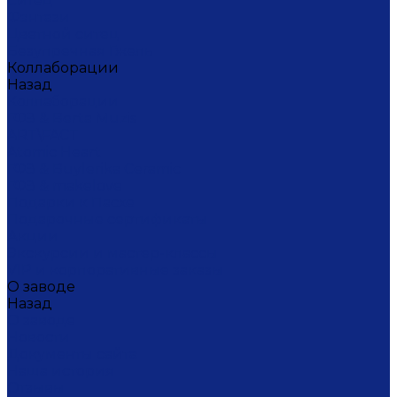
Ситец
Фэнтази
Цветной ситец
Безупречная Гжель
Коллаборации
Назад
Коллаборации
ГФЗ & Berta Muzis
ART\FACT
Atomic Heart
ГФЗ & Buylerika Ceramic
ГФЗ & makelove
Подарки к Пасхе
Подарочные сертификаты
Акции
Экскурсии и мастер-классы
VIP и корпоративные заказы
О заводе
Назад
О заводе
Новости
Документы сайта
Наша история
Отзывы