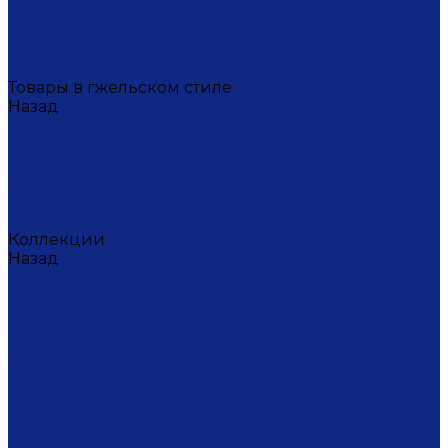
Масленица
Подарки для женщин
Подарки на 23 февраля
Кофейная коллекция
Товары в гжельском стиле
Назад
Товары в гжельском стиле
Домашний текстиль
Канцтовары
Одежда
Салфетки
Коробки подарочные
Коллекции
Назад
Коллекции
Брусника
Вьюнок
Дивные цветы
Лимоны
Незабудки
Пышные цветы
Пэчворк
Синий туман