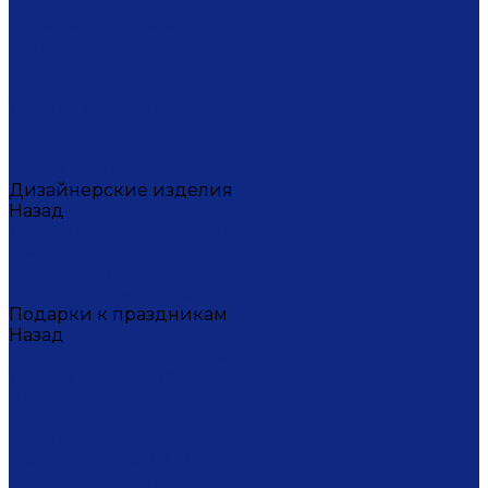
Мария Калигина
Наталья Кустарёва
Наталья Лакомова
Ольга Барыкина
Ольга Жукова
Татьяна Исакина
Юлиана Косихина
Юлия Кокарева
Юрий Гуляев
Дизайнерские изделия
Назад
Дизайнерские изделия
Диана Балашова
Сергей Сысоев
Элина Туктамишева
Подарки к праздникам
Назад
Подарки к праздникам
Товары на 8 марта
9 мая
Ко дню всех влюбленных
Ко Дню Учителя
Коллекция СОЧИ 2014
Коллекция ФУТБОЛ