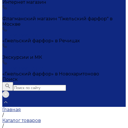
Интернет магазин
+7 (495) 221-72-20
Флагманский магазин "Гжельский фарфор" в
Москве
+7 (495) 995-23-45
«Гжельский фарфор» в Речицах
+7 (903) 107-21-29
Экскурсии и МК
+7 (495) 995-23-45
«Гжельский фарфор» в Новохаритоново
Поиск
Главная
/
Каталог товаров
/