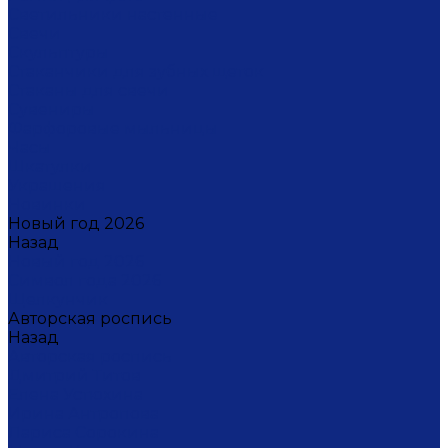
Светильники настенные
Свечи
Скульптуры
Стаканчики для зубных щеток
Стаканы для свечи
Сувениры
Фарфоровые мыльницы
Часы
Шкатулки
Украшения
Новинки
Новый год 2026
Назад
Новый год 2026
Символ года 2026
Щелкунчик
Авторская роспись
Назад
Авторская роспись
Дмитрий Титов
Елена Устюхина
Ирина Антропова
Лариса Сорокина