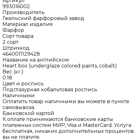
Артикул
993016002
Производитель
Гжельский фарфоровый завод
Материал изделия
Фарфор
Сорт товара
2 сорт
Штрихкод
4640011129428
Название на английском
Heart box (underglaze colored paints, cobalt)
Вес (кг.)
0.18
Цвет и роспись
Подглазурная кобальтовая роспись
Наличными
Оплатить товар наличными вы можете в пункте
самовывоза.
Банковской картой
К оплате принимаются банковские карты
платежных систем МИР, Visa и MasterCard. Услуга
бесплатная, никаких дополнительных процентов
вы не платите.