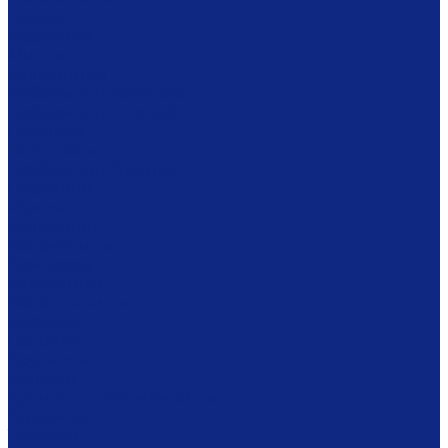
Ложки
Масленки
Миски
Молочники
Наборы для завтрака
Наборы для специй
Подносы
Подставки
Пробки для бутылок
Противни
Рюмки
Салатники
Салфетницы
Самовары
Сахарницы
Селёдочницы
Сервизы
Солонки
Соусники
Стаканы
Супницы, пельменницы
Сырницы
Тарелки