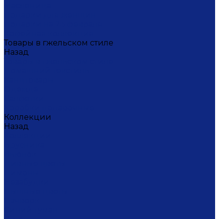
Масленица
Подарки для женщин
Подарки на 23 февраля
Кофейная коллекция
Товары в гжельском стиле
Назад
Товары в гжельском стиле
Домашний текстиль
Канцтовары
Одежда
Салфетки
Коробки подарочные
Коллекции
Назад
Коллекции
Брусника
Вьюнок
Дивные цветы
Лимоны
Незабудки
Пышные цветы
Пэчворк
Синий туман