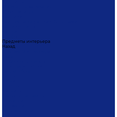
Тортницы
Формы для запекания
Фруктовницы
Чайники
Чайные пары (чашки с блюдцами)
Чаши супницы
Чашки
Штофы
Предметы интерьера
Назад
Предметы интерьера
Вазы
Дозаторы для мыла
Ёлочные игрушки
Канделябры
Кашпо
Кубки
Люстры
Магниты
Настольные лампы
Плакетки
Подвески
Подсвечники
Рамки для фото