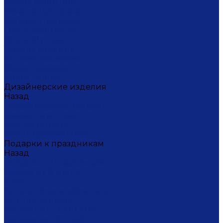
Мария Калигина
Наталья Кустарёва
Наталья Лакомова
Ольга Барыкина
Ольга Жукова
Татьяна Исакина
Юлиана Косихина
Юлия Кокарева
Юрий Гуляев
Дизайнерские изделия
Назад
Дизайнерские изделия
Диана Балашова
Сергей Сысоев
Элина Туктамишева
Подарки к праздникам
Назад
Подарки к праздникам
Товары на 8 марта
9 мая
Ко дню всех влюбленных
Ко Дню Учителя
Коллекция СОЧИ 2014
Коллекция ФУТБОЛ