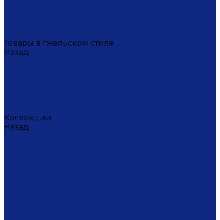
Масленица
Подарки для женщин
Подарки на 23 февраля
Кофейная коллекция
Товары в гжельском стиле
Назад
Товары в гжельском стиле
Домашний текстиль
Канцтовары
Одежда
Салфетки
Коробки подарочные
Коллекции
Назад
Коллекции
Брусника
Вьюнок
Дивные цветы
Лимоны
Незабудки
Пышные цветы
Пэчворк
Синий туман