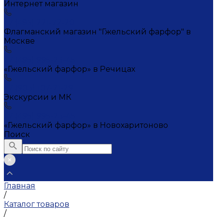
Интернет магазин
+7 (495) 221-72-20
Флагманский магазин "Гжельский фарфор" в
Москве
+7 (495) 995-23-45
«Гжельский фарфор» в Речицах
+7 (903) 107-21-29
Экскурсии и МК
+7 (495) 995-23-45
«Гжельский фарфор» в Новохаритоново
Поиск
Главная
/
Каталог товаров
/