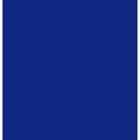
Ложки
Масленки
Миски
Молочники
Наборы для завтрака
Наборы для специй
Подносы
Подставки
Пробки для бутылок
Противни
Рюмки
Салатники
Салфетницы
Самовары
Сахарницы
Селёдочницы
Сервизы
Солонки
Соусники
Стаканы
Супницы, пельменницы
Сырницы
Тарелки