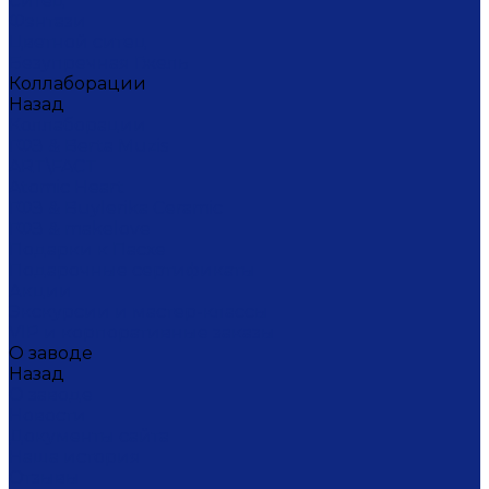
Ситец
Фэнтази
Цветной ситец
Безупречная Гжель
Коллаборации
Назад
Коллаборации
ГФЗ & Berta Muzis
ART\FACT
Atomic Heart
ГФЗ & Buylerika Ceramic
ГФЗ & makelove
Подарки к Пасхе
Подарочные сертификаты
Акции
Экскурсии и мастер-классы
VIP и корпоративные заказы
О заводе
Назад
О заводе
Новости
Документы сайта
Наша история
Отзывы