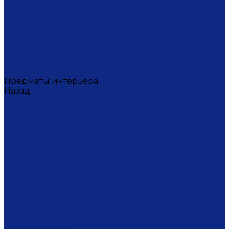
Тортницы
Формы для запекания
Фруктовницы
Чайники
Чайные пары (чашки с блюдцами)
Чаши супницы
Чашки
Штофы
Предметы интерьера
Назад
Предметы интерьера
Вазы
Дозаторы для мыла
Ёлочные игрушки
Канделябры
Кашпо
Кубки
Люстры
Магниты
Настольные лампы
Плакетки
Подвески
Подсвечники
Рамки для фото