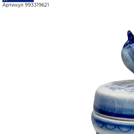
Артикул
993319621