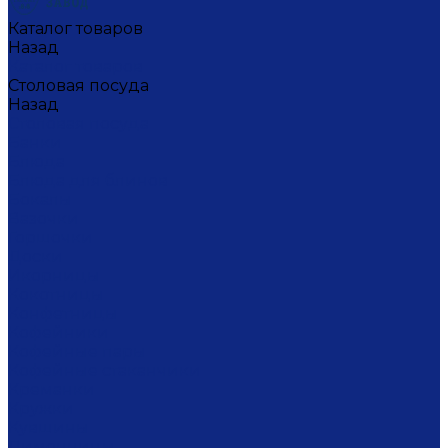
Каталог товаров
Назад
Каталог товаров
Столовая посуда
Назад
Столовая посуда
Банки
Блюда
Блюда для блинов
Бокалы
Вазочки
Горшочки
Доски
Икорницы
Кокотницы
Конфетницы
Кофейники
Кофейные пары
Кофейные стаканчики
Креманки
Кружки
Кувшины
Лимонницы