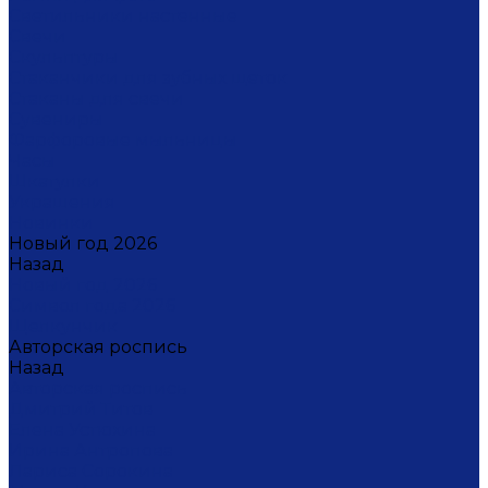
Светильники настенные
Свечи
Скульптуры
Стаканчики для зубных щеток
Стаканы для свечи
Сувениры
Фарфоровые мыльницы
Часы
Шкатулки
Украшения
Новинки
Новый год 2026
Назад
Новый год 2026
Символ года 2026
Щелкунчик
Авторская роспись
Назад
Авторская роспись
Дмитрий Титов
Елена Устюхина
Ирина Антропова
Лариса Сорокина