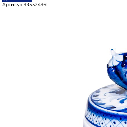
Артикул
993324961