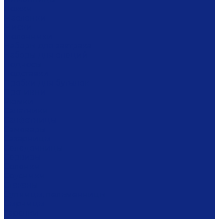
Ложки
Масленки
Миски
Молочники
Наборы для завтрака
Наборы для специй
Подносы
Подставки
Пробки для бутылок
Противни
Рюмки
Салатники
Салфетницы
Самовары
Сахарницы
Селёдочницы
Сервизы
Солонки
Соусники
Стаканы
Супницы, пельменницы
Сырницы
Тарелки