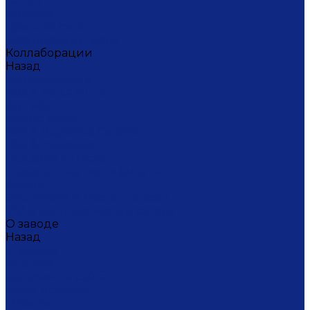
Ситец
Фэнтази
Цветной ситец
Безупречная Гжель
Коллаборации
Назад
Коллаборации
ГФЗ & Berta Muzis
ART\FACT
Atomic Heart
ГФЗ & Buylerika Ceramic
ГФЗ & makelove
Подарки к Пасхе
Подарочные сертификаты
Акции
Экскурсии и мастер-классы
VIP и корпоративные заказы
О заводе
Назад
О заводе
Новости
Документы сайта
Наша история
Отзывы