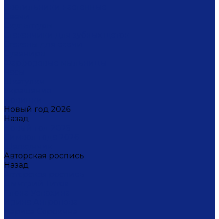
Светильники настенные
Свечи
Скульптуры
Стаканчики для зубных щеток
Стаканы для свечи
Сувениры
Фарфоровые мыльницы
Часы
Шкатулки
Украшения
Новинки
Новый год 2026
Назад
Новый год 2026
Символ года 2026
Щелкунчик
Авторская роспись
Назад
Авторская роспись
Дмитрий Титов
Елена Устюхина
Ирина Антропова
Лариса Сорокина