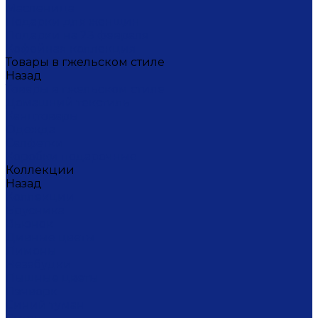
Масленица
Подарки для женщин
Подарки на 23 февраля
Кофейная коллекция
Товары в гжельском стиле
Назад
Товары в гжельском стиле
Домашний текстиль
Канцтовары
Одежда
Салфетки
Коробки подарочные
Коллекции
Назад
Коллекции
Брусника
Вьюнок
Дивные цветы
Лимоны
Незабудки
Пышные цветы
Пэчворк
Синий туман