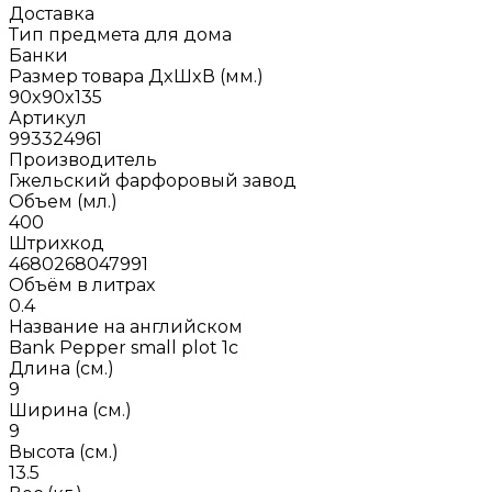
Доставка
Тип предмета для дома
Банки
Размер товара ДxШxВ (мм.)
90x90x135
Артикул
993324961
Производитель
Гжельский фарфоровый завод
Объем (мл.)
400
Штрихкод
4680268047991
Объём в литрах
0.4
Название на английском
Bank Pepper small plot 1c
Длина (см.)
9
Ширина (см.)
9
Высота (см.)
13.5