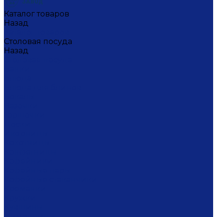
Каталог товаров
Назад
Каталог товаров
Столовая посуда
Назад
Столовая посуда
Банки
Блюда
Блюда для блинов
Бокалы
Вазочки
Горшочки
Доски
Икорницы
Кокотницы
Конфетницы
Кофейники
Кофейные пары
Кофейные стаканчики
Креманки
Кружки
Кувшины
Лимонницы