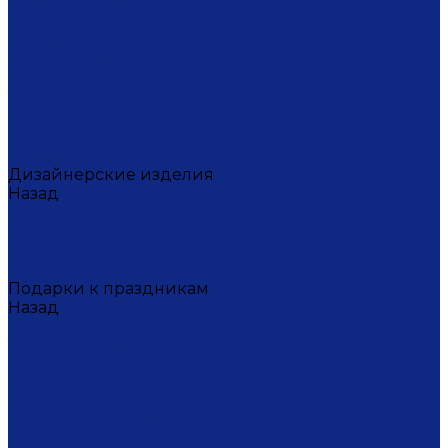
Мария Калигина
Наталья Кустарёва
Наталья Лакомова
Ольга Барыкина
Ольга Жукова
Татьяна Исакина
Юлиана Косихина
Юлия Кокарева
Юрий Гуляев
Дизайнерские изделия
Назад
Дизайнерские изделия
Диана Балашова
Сергей Сысоев
Элина Туктамишева
Подарки к праздникам
Назад
Подарки к праздникам
Товары на 8 марта
9 мая
Ко дню всех влюбленных
Ко Дню Учителя
Коллекция СОЧИ 2014
Коллекция ФУТБОЛ