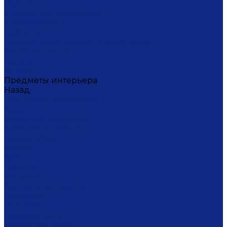
Тортницы
Формы для запекания
Фруктовницы
Чайники
Чайные пары (чашки с блюдцами)
Чаши супницы
Чашки
Штофы
Предметы интерьера
Назад
Предметы интерьера
Вазы
Дозаторы для мыла
Ёлочные игрушки
Канделябры
Кашпо
Кубки
Люстры
Магниты
Настольные лампы
Плакетки
Подвески
Подсвечники
Рамки для фото