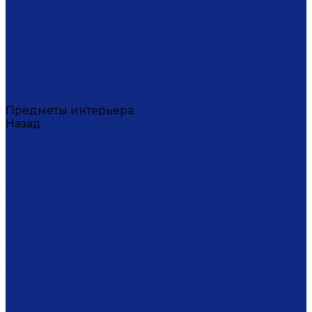
Тортницы
Формы для запекания
Фруктовницы
Чайники
Чайные пары (чашки с блюдцами)
Чаши супницы
Чашки
Штофы
Предметы интерьера
Назад
Предметы интерьера
Вазы
Дозаторы для мыла
Ёлочные игрушки
Канделябры
Кашпо
Кубки
Люстры
Магниты
Настольные лампы
Плакетки
Подвески
Подсвечники
Рамки для фото