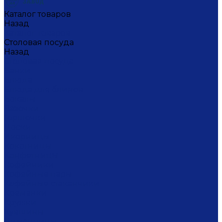
Каталог товаров
Назад
Каталог товаров
Столовая посуда
Назад
Столовая посуда
Банки
Блюда
Блюда для блинов
Бокалы
Вазочки
Горшочки
Доски
Икорницы
Кокотницы
Конфетницы
Кофейники
Кофейные пары
Кофейные стаканчики
Креманки
Кружки
Кувшины
Лимонницы