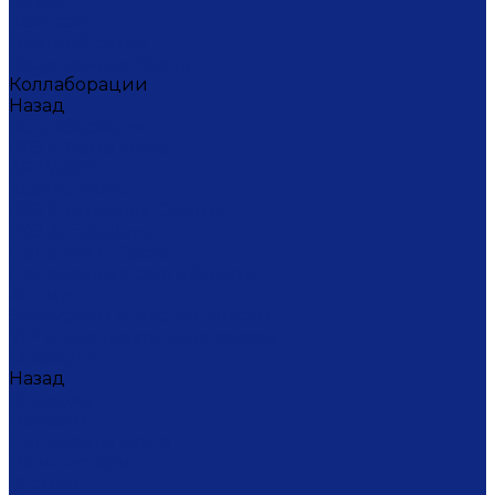
Ситец
Фэнтази
Цветной ситец
Безупречная Гжель
Коллаборации
Назад
Коллаборации
ГФЗ & Berta Muzis
ART\FACT
Atomic Heart
ГФЗ & Buylerika Ceramic
ГФЗ & makelove
Подарки к Пасхе
Подарочные сертификаты
Акции
Экскурсии и мастер-классы
VIP и корпоративные заказы
О заводе
Назад
О заводе
Новости
Документы сайта
Наша история
Отзывы