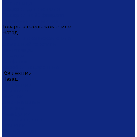
Масленица
Подарки для женщин
Подарки на 23 февраля
Кофейная коллекция
Товары в гжельском стиле
Назад
Товары в гжельском стиле
Домашний текстиль
Канцтовары
Одежда
Салфетки
Коробки подарочные
Коллекции
Назад
Коллекции
Брусника
Вьюнок
Дивные цветы
Лимоны
Незабудки
Пышные цветы
Пэчворк
Синий туман