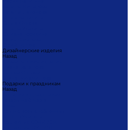
Мария Калигина
Наталья Кустарёва
Наталья Лакомова
Ольга Барыкина
Ольга Жукова
Татьяна Исакина
Юлиана Косихина
Юлия Кокарева
Юрий Гуляев
Дизайнерские изделия
Назад
Дизайнерские изделия
Диана Балашова
Сергей Сысоев
Элина Туктамишева
Подарки к праздникам
Назад
Подарки к праздникам
Товары на 8 марта
9 мая
Ко дню всех влюбленных
Ко Дню Учителя
Коллекция СОЧИ 2014
Коллекция ФУТБОЛ