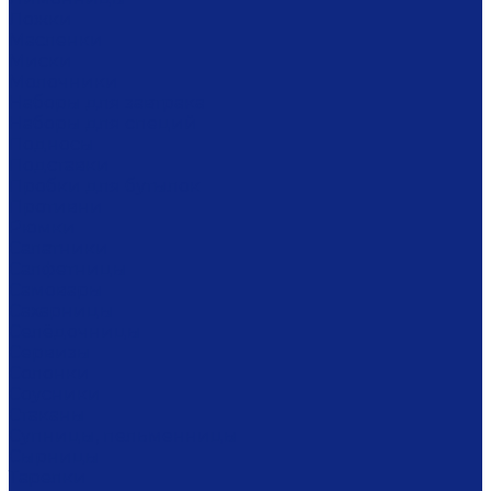
Ложки
Масленки
Миски
Молочники
Наборы для завтрака
Наборы для специй
Подносы
Подставки
Пробки для бутылок
Противни
Рюмки
Салатники
Салфетницы
Самовары
Сахарницы
Селёдочницы
Сервизы
Солонки
Соусники
Стаканы
Супницы, пельменницы
Сырницы
Тарелки