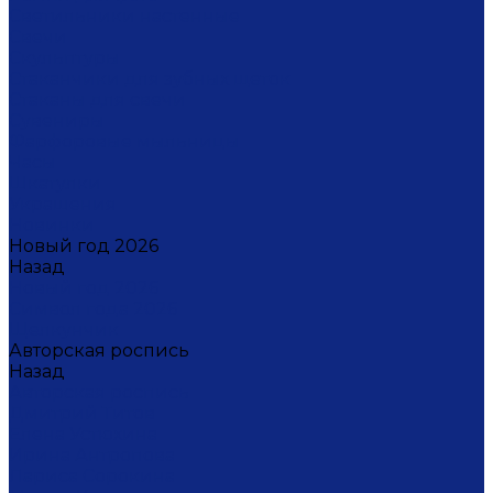
Светильники настенные
Свечи
Скульптуры
Стаканчики для зубных щеток
Стаканы для свечи
Сувениры
Фарфоровые мыльницы
Часы
Шкатулки
Украшения
Новинки
Новый год 2026
Назад
Новый год 2026
Символ года 2026
Щелкунчик
Авторская роспись
Назад
Авторская роспись
Дмитрий Титов
Елена Устюхина
Ирина Антропова
Лариса Сорокина