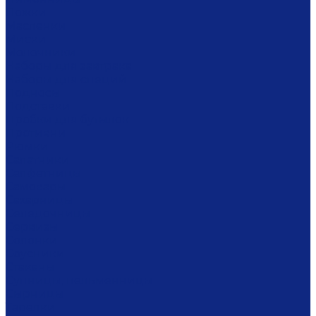
Ложки
Масленки
Миски
Молочники
Наборы для завтрака
Наборы для специй
Подносы
Подставки
Пробки для бутылок
Противни
Рюмки
Салатники
Салфетницы
Самовары
Сахарницы
Селёдочницы
Сервизы
Солонки
Соусники
Стаканы
Супницы, пельменницы
Сырницы
Тарелки