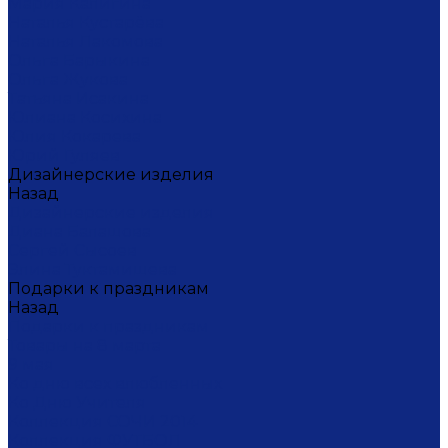
Мария Калигина
Наталья Кустарёва
Наталья Лакомова
Ольга Барыкина
Ольга Жукова
Татьяна Исакина
Юлиана Косихина
Юлия Кокарева
Юрий Гуляев
Дизайнерские изделия
Назад
Дизайнерские изделия
Диана Балашова
Сергей Сысоев
Элина Туктамишева
Подарки к праздникам
Назад
Подарки к праздникам
Товары на 8 марта
9 мая
Ко дню всех влюбленных
Ко Дню Учителя
Коллекция СОЧИ 2014
Коллекция ФУТБОЛ