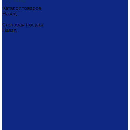
Каталог товаров
Назад
Каталог товаров
Столовая посуда
Назад
Столовая посуда
Банки
Блюда
Блюда для блинов
Бокалы
Вазочки
Горшочки
Доски
Икорницы
Кокотницы
Конфетницы
Кофейники
Кофейные пары
Кофейные стаканчики
Креманки
Кружки
Кувшины
Лимонницы