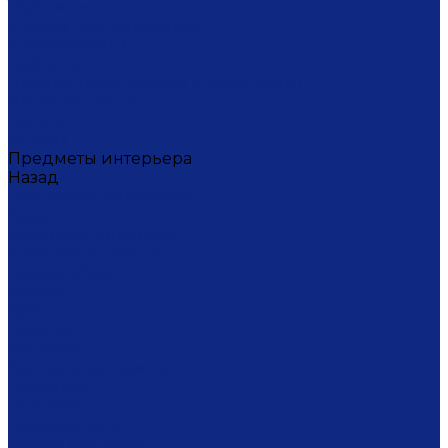
Тортницы
Формы для запекания
Фруктовницы
Чайники
Чайные пары (чашки с блюдцами)
Чаши супницы
Чашки
Штофы
Предметы интерьера
Назад
Предметы интерьера
Вазы
Дозаторы для мыла
Ёлочные игрушки
Канделябры
Кашпо
Кубки
Люстры
Магниты
Настольные лампы
Плакетки
Подвески
Подсвечники
Рамки для фото