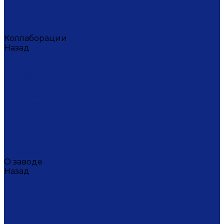
Ситец
Фэнтази
Цветной ситец
Безупречная Гжель
Коллаборации
Назад
Коллаборации
ГФЗ & Berta Muzis
ART\FACT
Atomic Heart
ГФЗ & Buylerika Ceramic
ГФЗ & makelove
Подарки к Пасхе
Подарочные сертификаты
Акции
Экскурсии и мастер-классы
VIP и корпоративные заказы
О заводе
Назад
О заводе
Новости
Документы сайта
Наша история
Отзывы