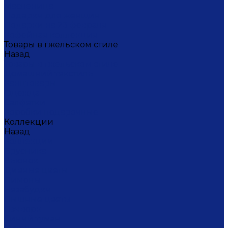
Масленица
Подарки для женщин
Подарки на 23 февраля
Кофейная коллекция
Товары в гжельском стиле
Назад
Товары в гжельском стиле
Домашний текстиль
Канцтовары
Одежда
Салфетки
Коробки подарочные
Коллекции
Назад
Коллекции
Брусника
Вьюнок
Дивные цветы
Лимоны
Незабудки
Пышные цветы
Пэчворк
Синий туман