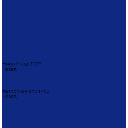
Светильники настенные
Свечи
Скульптуры
Стаканчики для зубных щеток
Стаканы для свечи
Сувениры
Фарфоровые мыльницы
Часы
Шкатулки
Украшения
Новинки
Новый год 2026
Назад
Новый год 2026
Символ года 2026
Щелкунчик
Авторская роспись
Назад
Авторская роспись
Дмитрий Титов
Елена Устюхина
Ирина Антропова
Лариса Сорокина