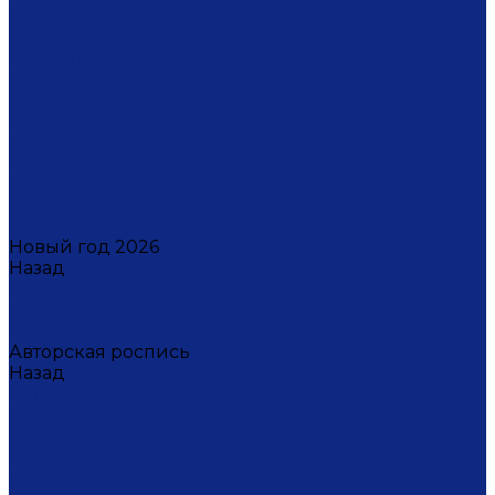
Светильники настенные
Свечи
Скульптуры
Стаканчики для зубных щеток
Стаканы для свечи
Сувениры
Фарфоровые мыльницы
Часы
Шкатулки
Украшения
Новинки
Новый год 2026
Назад
Новый год 2026
Символ года 2026
Щелкунчик
Авторская роспись
Назад
Авторская роспись
Дмитрий Титов
Елена Устюхина
Ирина Антропова
Лариса Сорокина