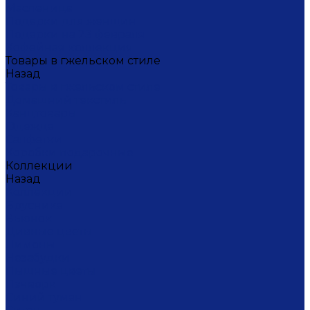
Масленица
Подарки для женщин
Подарки на 23 февраля
Кофейная коллекция
Товары в гжельском стиле
Назад
Товары в гжельском стиле
Домашний текстиль
Канцтовары
Одежда
Салфетки
Коробки подарочные
Коллекции
Назад
Коллекции
Брусника
Вьюнок
Дивные цветы
Лимоны
Незабудки
Пышные цветы
Пэчворк
Синий туман