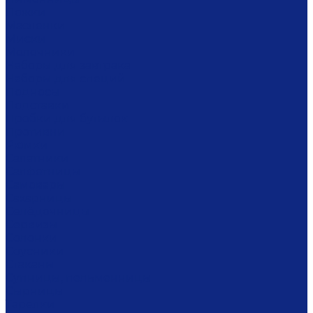
Ложки
Масленки
Миски
Молочники
Наборы для завтрака
Наборы для специй
Подносы
Подставки
Пробки для бутылок
Противни
Рюмки
Салатники
Салфетницы
Самовары
Сахарницы
Селёдочницы
Сервизы
Солонки
Соусники
Стаканы
Супницы, пельменницы
Сырницы
Тарелки