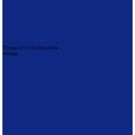
Тортницы
Формы для запекания
Фруктовницы
Чайники
Чайные пары (чашки с блюдцами)
Чаши супницы
Чашки
Штофы
Предметы интерьера
Назад
Предметы интерьера
Вазы
Дозаторы для мыла
Ёлочные игрушки
Канделябры
Кашпо
Кубки
Люстры
Магниты
Настольные лампы
Плакетки
Подвески
Подсвечники
Рамки для фото