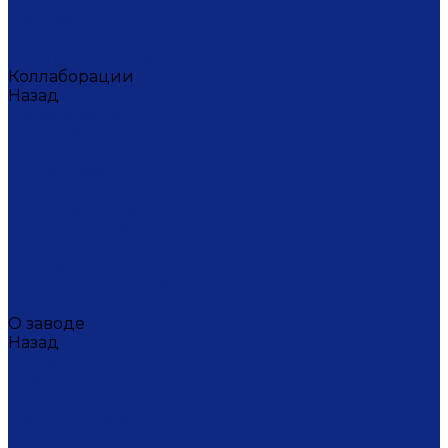
Ситец
Фэнтази
Цветной ситец
Безупречная Гжель
Коллаборации
Назад
Коллаборации
ГФЗ & Berta Muzis
ART\FACT
Atomic Heart
ГФЗ & Buylerika Ceramic
ГФЗ & makelove
Подарки к Пасхе
Подарочные сертификаты
Акции
Экскурсии и мастер-классы
VIP и корпоративные заказы
О заводе
Назад
О заводе
Новости
Документы сайта
Наша история
Отзывы