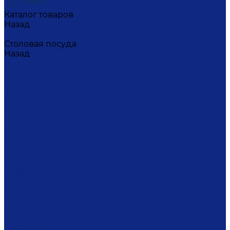
Каталог товаров
Назад
Каталог товаров
Столовая посуда
Назад
Столовая посуда
Банки
Блюда
Блюда для блинов
Бокалы
Вазочки
Горшочки
Доски
Икорницы
Кокотницы
Конфетницы
Кофейники
Кофейные пары
Кофейные стаканчики
Креманки
Кружки
Кувшины
Лимонницы