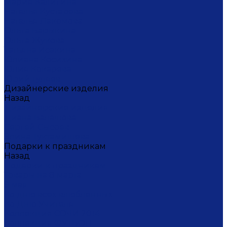
Мария Калигина
Наталья Кустарёва
Наталья Лакомова
Ольга Барыкина
Ольга Жукова
Татьяна Исакина
Юлиана Косихина
Юлия Кокарева
Юрий Гуляев
Дизайнерские изделия
Назад
Дизайнерские изделия
Диана Балашова
Сергей Сысоев
Элина Туктамишева
Подарки к праздникам
Назад
Подарки к праздникам
Товары на 8 марта
9 мая
Ко дню всех влюбленных
Ко Дню Учителя
Коллекция СОЧИ 2014
Коллекция ФУТБОЛ