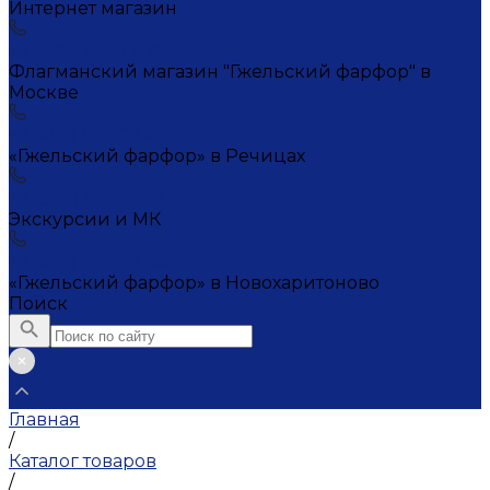
Интернет магазин
+7 (495) 221-72-20
Флагманский магазин "Гжельский фарфор" в
Москве
+7 (495) 995-23-45
«Гжельский фарфор» в Речицах
+7 (903) 107-21-29
Экскурсии и МК
+7 (495) 995-23-45
«Гжельский фарфор» в Новохаритоново
Поиск
Главная
/
Каталог товаров
/