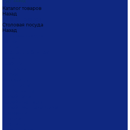
Каталог товаров
Назад
Каталог товаров
Столовая посуда
Назад
Столовая посуда
Банки
Блюда
Блюда для блинов
Бокалы
Вазочки
Горшочки
Доски
Икорницы
Кокотницы
Конфетницы
Кофейники
Кофейные пары
Кофейные стаканчики
Креманки
Кружки
Кувшины
Лимонницы