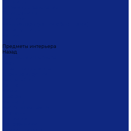
Тортницы
Формы для запекания
Фруктовницы
Чайники
Чайные пары (чашки с блюдцами)
Чаши супницы
Чашки
Штофы
Предметы интерьера
Назад
Предметы интерьера
Вазы
Дозаторы для мыла
Ёлочные игрушки
Канделябры
Кашпо
Кубки
Люстры
Магниты
Настольные лампы
Плакетки
Подвески
Подсвечники
Рамки для фото