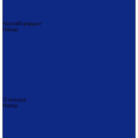
Ситец
Фэнтази
Цветной ситец
Безупречная Гжель
Коллаборации
Назад
Коллаборации
ГФЗ & Berta Muzis
ART\FACT
Atomic Heart
ГФЗ & Buylerika Ceramic
ГФЗ & makelove
Подарки к Пасхе
Подарочные сертификаты
Акции
Экскурсии и мастер-классы
VIP и корпоративные заказы
О заводе
Назад
О заводе
Новости
Документы сайта
Наша история
Отзывы