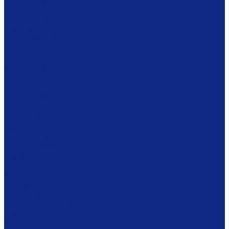
Ложки
Масленки
Миски
Молочники
Наборы для завтрака
Наборы для специй
Подносы
Подставки
Пробки для бутылок
Противни
Рюмки
Салатники
Салфетницы
Самовары
Сахарницы
Селёдочницы
Сервизы
Солонки
Соусники
Стаканы
Супницы, пельменницы
Сырницы
Тарелки