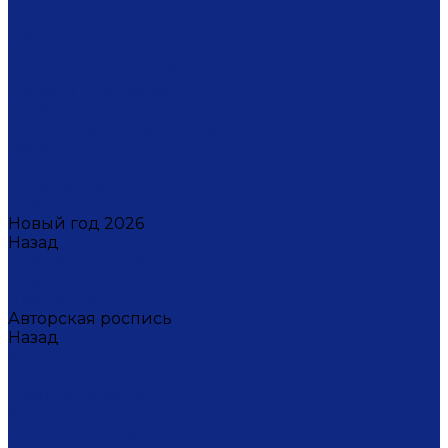
Светильники настенные
Свечи
Скульптуры
Стаканчики для зубных щеток
Стаканы для свечи
Сувениры
Фарфоровые мыльницы
Часы
Шкатулки
Украшения
Новинки
Новый год 2026
Назад
Новый год 2026
Символ года 2026
Щелкунчик
Авторская роспись
Назад
Авторская роспись
Дмитрий Титов
Елена Устюхина
Ирина Антропова
Лариса Сорокина