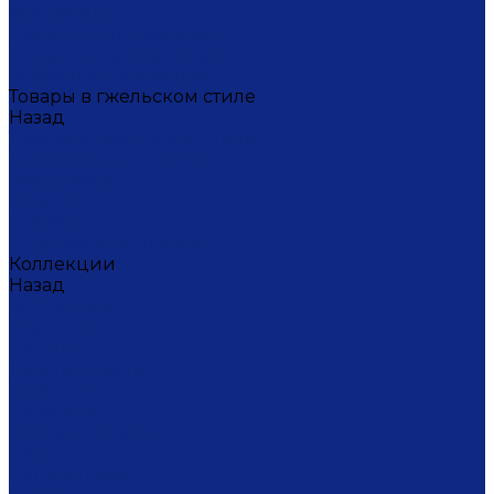
Масленица
Подарки для женщин
Подарки на 23 февраля
Кофейная коллекция
Товары в гжельском стиле
Назад
Товары в гжельском стиле
Домашний текстиль
Канцтовары
Одежда
Салфетки
Коробки подарочные
Коллекции
Назад
Коллекции
Брусника
Вьюнок
Дивные цветы
Лимоны
Незабудки
Пышные цветы
Пэчворк
Синий туман