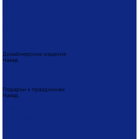
Мария Калигина
Наталья Кустарёва
Наталья Лакомова
Ольга Барыкина
Ольга Жукова
Татьяна Исакина
Юлиана Косихина
Юлия Кокарева
Юрий Гуляев
Дизайнерские изделия
Назад
Дизайнерские изделия
Диана Балашова
Сергей Сысоев
Элина Туктамишева
Подарки к праздникам
Назад
Подарки к праздникам
Товары на 8 марта
9 мая
Ко дню всех влюбленных
Ко Дню Учителя
Коллекция СОЧИ 2014
Коллекция ФУТБОЛ