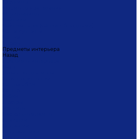
Тортницы
Формы для запекания
Фруктовницы
Чайники
Чайные пары (чашки с блюдцами)
Чаши супницы
Чашки
Штофы
Предметы интерьера
Назад
Предметы интерьера
Вазы
Дозаторы для мыла
Ёлочные игрушки
Канделябры
Кашпо
Кубки
Люстры
Магниты
Настольные лампы
Плакетки
Подвески
Подсвечники
Рамки для фото