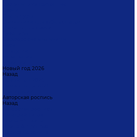
Светильники настенные
Свечи
Скульптуры
Стаканчики для зубных щеток
Стаканы для свечи
Сувениры
Фарфоровые мыльницы
Часы
Шкатулки
Украшения
Новинки
Новый год 2026
Назад
Новый год 2026
Символ года 2026
Щелкунчик
Авторская роспись
Назад
Авторская роспись
Дмитрий Титов
Елена Устюхина
Ирина Антропова
Лариса Сорокина