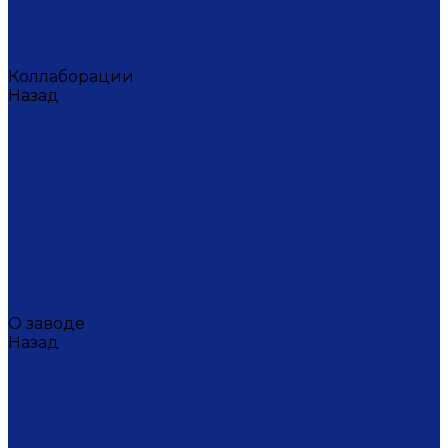
Ситец
Фэнтази
Цветной ситец
Безупречная Гжель
Коллаборации
Назад
Коллаборации
ГФЗ & Berta Muzis
ART\FACT
Atomic Heart
ГФЗ & Buylerika Ceramic
ГФЗ & makelove
Подарки к Пасхе
Подарочные сертификаты
Акции
Экскурсии и мастер-классы
VIP и корпоративные заказы
О заводе
Назад
О заводе
Новости
Документы сайта
Наша история
Отзывы