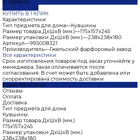
В корзину
ДОБАВЛЕНО
КУПИТЬ В 1 КЛИК
Характеристики
Тип предмета для дома
—
Кувшины
Размер товара ДxШxВ (мм.)
—
175x157x245
Размер упаковки ДxШxВ (мм.)
—
238x238x180
Артикул
—
993008321
Производитель
—
Гжельский фарфоровый завод
Все характеристики
Срок изготовления товаров под заказ уточняйте у
менеджера. Заказ оплачивается после
согласования. В счет может быть добавлена или
скорректирована стоимость доставки.
Характеристики
Отзывы
Оплата
Доставка
Тип предмета для дома
Кувшины
Размер товара ДxШxВ (мм.)
175x157x245
Размер упаковки ДxШxВ (мм.)
238x238x180