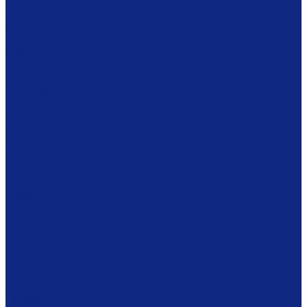
Ложки
Масленки
Миски
Молочники
Наборы для завтрака
Наборы для специй
Подносы
Подставки
Пробки для бутылок
Противни
Рюмки
Салатники
Салфетницы
Самовары
Сахарницы
Селёдочницы
Сервизы
Солонки
Соусники
Стаканы
Супницы, пельменницы
Сырницы
Тарелки