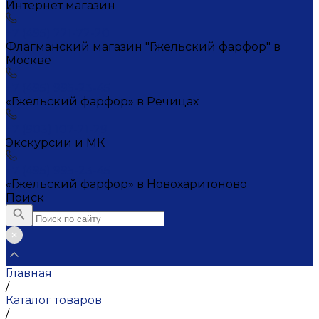
Интернет магазин
+7 (495) 221-72-20
Флагманский магазин "Гжельский фарфор" в
Москве
+7 (495) 995-23-45
«Гжельский фарфор» в Речицах
+7 (903) 107-21-29
Экскурсии и МК
+7 (495) 995-23-45
«Гжельский фарфор» в Новохаритоново
Поиск
Главная
/
Каталог товаров
/