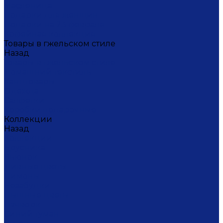
Масленица
Подарки для женщин
Подарки на 23 февраля
Кофейная коллекция
Товары в гжельском стиле
Назад
Товары в гжельском стиле
Домашний текстиль
Канцтовары
Одежда
Салфетки
Коробки подарочные
Коллекции
Назад
Коллекции
Брусника
Вьюнок
Дивные цветы
Лимоны
Незабудки
Пышные цветы
Пэчворк
Синий туман