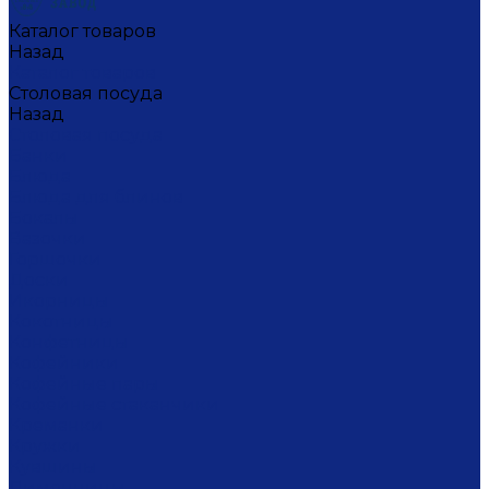
Каталог товаров
Назад
Каталог товаров
Столовая посуда
Назад
Столовая посуда
Банки
Блюда
Блюда для блинов
Бокалы
Вазочки
Горшочки
Доски
Икорницы
Кокотницы
Конфетницы
Кофейники
Кофейные пары
Кофейные стаканчики
Креманки
Кружки
Кувшины
Лимонницы