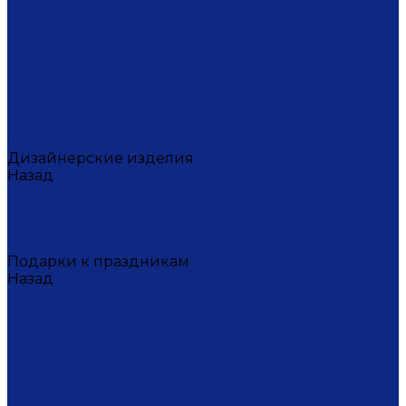
Мария Калигина
Наталья Кустарёва
Наталья Лакомова
Ольга Барыкина
Ольга Жукова
Татьяна Исакина
Юлиана Косихина
Юлия Кокарева
Юрий Гуляев
Дизайнерские изделия
Назад
Дизайнерские изделия
Диана Балашова
Сергей Сысоев
Элина Туктамишева
Подарки к праздникам
Назад
Подарки к праздникам
Товары на 8 марта
9 мая
Ко дню всех влюбленных
Ко Дню Учителя
Коллекция СОЧИ 2014
Коллекция ФУТБОЛ