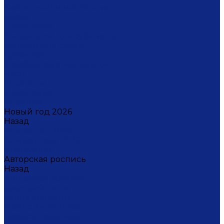
Светильники настенные
Свечи
Скульптуры
Стаканчики для зубных щеток
Стаканы для свечи
Сувениры
Фарфоровые мыльницы
Часы
Шкатулки
Украшения
Новинки
Новый год 2026
Назад
Новый год 2026
Символ года 2026
Щелкунчик
Авторская роспись
Назад
Авторская роспись
Дмитрий Титов
Елена Устюхина
Ирина Антропова
Лариса Сорокина