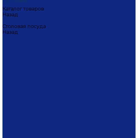
Каталог товаров
Назад
Каталог товаров
Столовая посуда
Назад
Столовая посуда
Банки
Блюда
Блюда для блинов
Бокалы
Вазочки
Горшочки
Доски
Икорницы
Кокотницы
Конфетницы
Кофейники
Кофейные пары
Кофейные стаканчики
Креманки
Кружки
Кувшины
Лимонницы