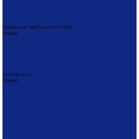
Масленица
Подарки для женщин
Подарки на 23 февраля
Кофейная коллекция
Товары в гжельском стиле
Назад
Товары в гжельском стиле
Домашний текстиль
Канцтовары
Одежда
Салфетки
Коробки подарочные
Коллекции
Назад
Коллекции
Брусника
Вьюнок
Дивные цветы
Лимоны
Незабудки
Пышные цветы
Пэчворк
Синий туман