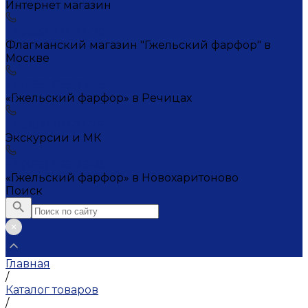
Интернет магазин
+7 (495) 221-72-20
Флагманский магазин "Гжельский фарфор" в
Москве
+7 (495) 995-23-45
«Гжельский фарфор» в Речицах
+7 (903) 107-21-29
Экскурсии и МК
+7 (495) 995-23-45
«Гжельский фарфор» в Новохаритоново
Поиск
Главная
/
Каталог товаров
/