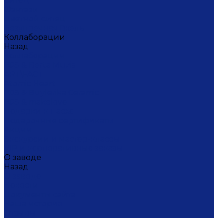
Ситец
Фэнтази
Цветной ситец
Безупречная Гжель
Коллаборации
Назад
Коллаборации
ГФЗ & Berta Muzis
ART\FACT
Atomic Heart
ГФЗ & Buylerika Ceramic
ГФЗ & makelove
Подарки к Пасхе
Подарочные сертификаты
Акции
Экскурсии и мастер-классы
VIP и корпоративные заказы
О заводе
Назад
О заводе
Новости
Документы сайта
Наша история
Отзывы