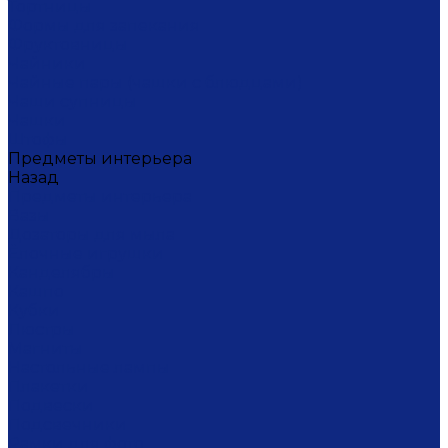
Тортницы
Формы для запекания
Фруктовницы
Чайники
Чайные пары (чашки с блюдцами)
Чаши супницы
Чашки
Штофы
Предметы интерьера
Назад
Предметы интерьера
Вазы
Дозаторы для мыла
Ёлочные игрушки
Канделябры
Кашпо
Кубки
Люстры
Магниты
Настольные лампы
Плакетки
Подвески
Подсвечники
Рамки для фото