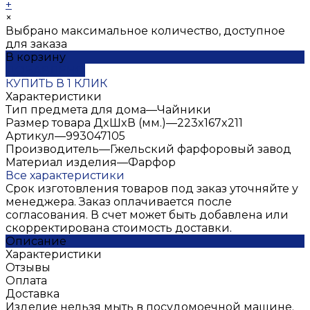
+
×
Выбрано максимальное количество, доступное
для заказа
В корзину
ДОБАВЛЕНО
КУПИТЬ В 1 КЛИК
Характеристики
Тип предмета для дома
—
Чайники
Размер товара ДxШxВ (мм.)
—
223x167x211
Артикул
—
993047105
Производитель
—
Гжельский фарфоровый завод
Материал изделия
—
Фарфор
Все характеристики
Срок изготовления товаров под заказ уточняйте у
менеджера. Заказ оплачивается после
согласования. В счет может быть добавлена или
скорректирована стоимость доставки.
Описание
Характеристики
Отзывы
Оплата
Доставка
Изделие нельзя мыть в посудомоечной машине.