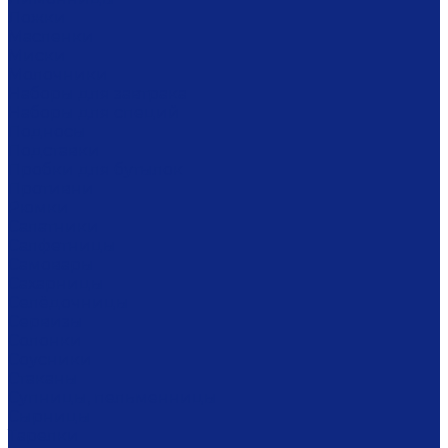
Ложки
Масленки
Миски
Молочники
Наборы для завтрака
Наборы для специй
Подносы
Подставки
Пробки для бутылок
Противни
Рюмки
Салатники
Салфетницы
Самовары
Сахарницы
Селёдочницы
Сервизы
Солонки
Соусники
Стаканы
Супницы, пельменницы
Сырницы
Тарелки