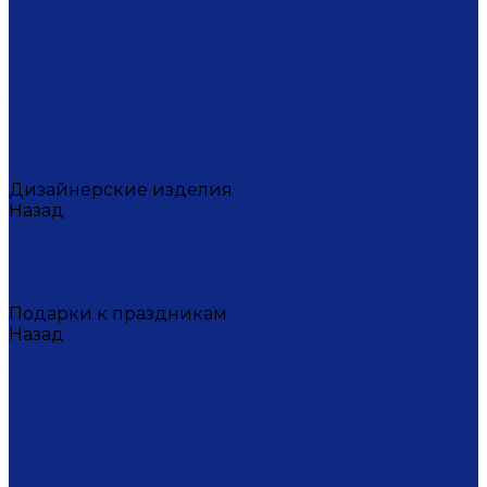
Мария Калигина
Наталья Кустарёва
Наталья Лакомова
Ольга Барыкина
Ольга Жукова
Татьяна Исакина
Юлиана Косихина
Юлия Кокарева
Юрий Гуляев
Дизайнерские изделия
Назад
Дизайнерские изделия
Диана Балашова
Сергей Сысоев
Элина Туктамишева
Подарки к праздникам
Назад
Подарки к праздникам
Товары на 8 марта
9 мая
Ко дню всех влюбленных
Ко Дню Учителя
Коллекция СОЧИ 2014
Коллекция ФУТБОЛ