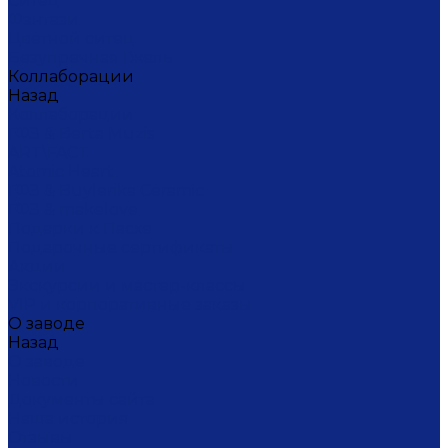
Ситец
Фэнтази
Цветной ситец
Безупречная Гжель
Коллаборации
Назад
Коллаборации
ГФЗ & Berta Muzis
ART\FACT
Atomic Heart
ГФЗ & Buylerika Ceramic
ГФЗ & makelove
Подарки к Пасхе
Подарочные сертификаты
Акции
Экскурсии и мастер-классы
VIP и корпоративные заказы
О заводе
Назад
О заводе
Новости
Документы сайта
Наша история
Отзывы