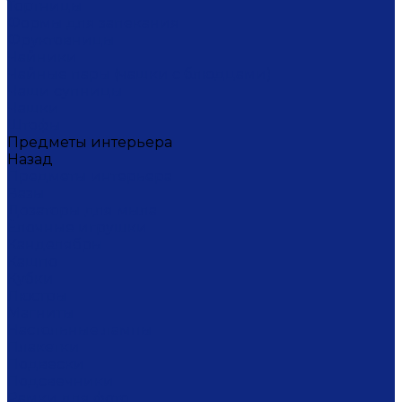
Тортницы
Формы для запекания
Фруктовницы
Чайники
Чайные пары (чашки с блюдцами)
Чаши супницы
Чашки
Штофы
Предметы интерьера
Назад
Предметы интерьера
Вазы
Дозаторы для мыла
Ёлочные игрушки
Канделябры
Кашпо
Кубки
Люстры
Магниты
Настольные лампы
Плакетки
Подвески
Подсвечники
Рамки для фото