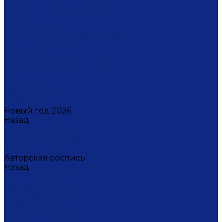
Светильники настенные
Свечи
Скульптуры
Стаканчики для зубных щеток
Стаканы для свечи
Сувениры
Фарфоровые мыльницы
Часы
Шкатулки
Украшения
Новинки
Новый год 2026
Назад
Новый год 2026
Символ года 2026
Щелкунчик
Авторская роспись
Назад
Авторская роспись
Дмитрий Титов
Елена Устюхина
Ирина Антропова
Лариса Сорокина