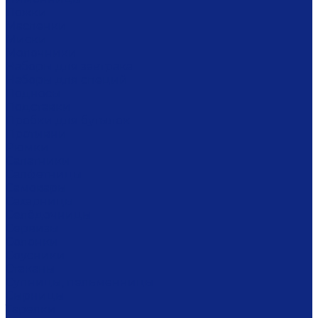
Ложки
Масленки
Миски
Молочники
Наборы для завтрака
Наборы для специй
Подносы
Подставки
Пробки для бутылок
Противни
Рюмки
Салатники
Салфетницы
Самовары
Сахарницы
Селёдочницы
Сервизы
Солонки
Соусники
Стаканы
Супницы, пельменницы
Сырницы
Тарелки