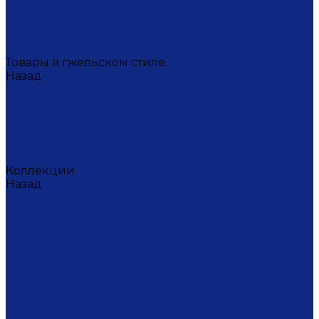
Масленица
Подарки для женщин
Подарки на 23 февраля
Кофейная коллекция
Товары в гжельском стиле
Назад
Товары в гжельском стиле
Домашний текстиль
Канцтовары
Одежда
Салфетки
Коробки подарочные
Коллекции
Назад
Коллекции
Брусника
Вьюнок
Дивные цветы
Лимоны
Незабудки
Пышные цветы
Пэчворк
Синий туман