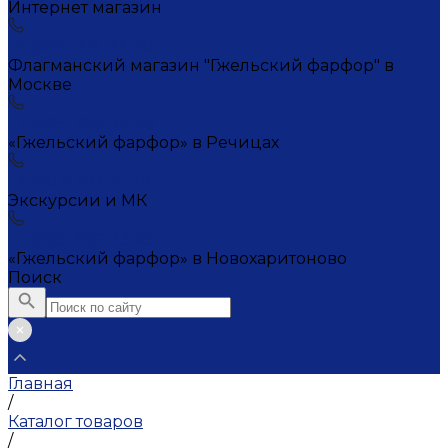
Интернет магазин
+7 (495) 221-72-20
Флагманский магазин "Гжельский фарфор" в
Москве
+7 (495) 995-23-45
«Гжельский фарфор» в Речицах
+7 (903) 107-21-29
Экскурсии и МК
+7 (495) 995-23-45
«Гжельский фарфор» в Новохаритоново
Поиск
Главная
/
Каталог товаров
/