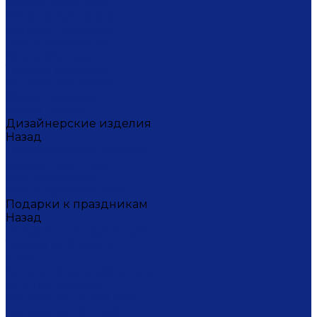
Мария Калигина
Наталья Кустарёва
Наталья Лакомова
Ольга Барыкина
Ольга Жукова
Татьяна Исакина
Юлиана Косихина
Юлия Кокарева
Юрий Гуляев
Дизайнерские изделия
Назад
Дизайнерские изделия
Диана Балашова
Сергей Сысоев
Элина Туктамишева
Подарки к праздникам
Назад
Подарки к праздникам
Товары на 8 марта
9 мая
Ко дню всех влюбленных
Ко Дню Учителя
Коллекция СОЧИ 2014
Коллекция ФУТБОЛ