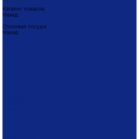
Каталог товаров
Назад
Каталог товаров
Столовая посуда
Назад
Столовая посуда
Банки
Блюда
Блюда для блинов
Бокалы
Вазочки
Горшочки
Доски
Икорницы
Кокотницы
Конфетницы
Кофейники
Кофейные пары
Кофейные стаканчики
Креманки
Кружки
Кувшины
Лимонницы