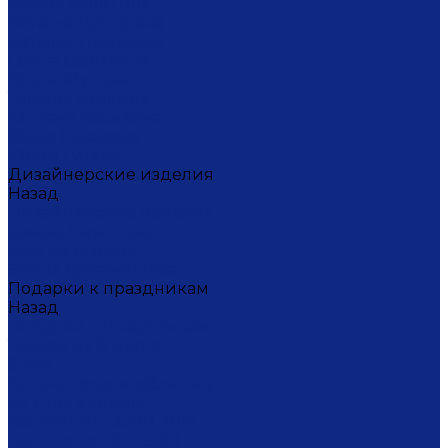
Мария Калигина
Наталья Кустарёва
Наталья Лакомова
Ольга Барыкина
Ольга Жукова
Татьяна Исакина
Юлиана Косихина
Юлия Кокарева
Юрий Гуляев
Дизайнерские изделия
Назад
Дизайнерские изделия
Диана Балашова
Сергей Сысоев
Элина Туктамишева
Подарки к праздникам
Назад
Подарки к праздникам
Товары на 8 марта
9 мая
Ко дню всех влюбленных
Ко Дню Учителя
Коллекция СОЧИ 2014
Коллекция ФУТБОЛ