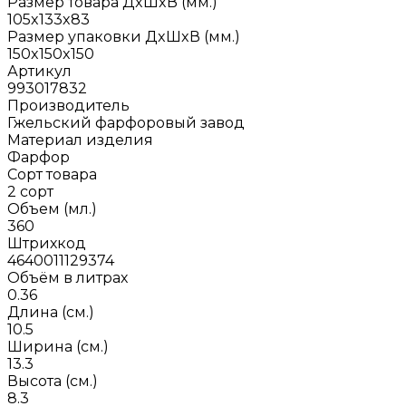
Размер товара ДxШxВ (мм.)
105x133x83
Размер упаковки ДxШxВ (мм.)
150x150x150
Артикул
993017832
Производитель
Гжельский фарфоровый завод
Материал изделия
Фарфор
Сорт товара
2 сорт
Объем (мл.)
360
Штрихкод
4640011129374
Объём в литрах
0.36
Длина (см.)
10.5
Ширина (см.)
13.3
Высота (см.)
8.3