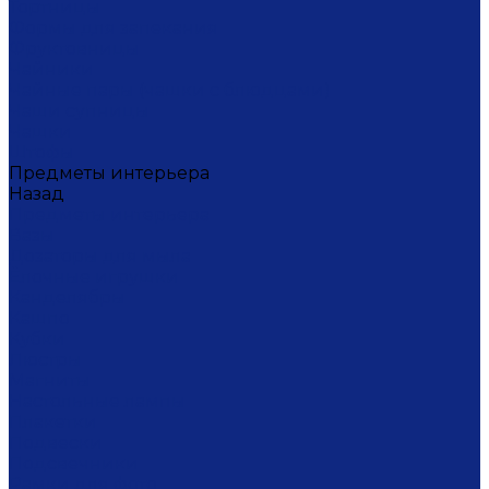
Тортницы
Формы для запекания
Фруктовницы
Чайники
Чайные пары (чашки с блюдцами)
Чаши супницы
Чашки
Штофы
Предметы интерьера
Назад
Предметы интерьера
Вазы
Дозаторы для мыла
Ёлочные игрушки
Канделябры
Кашпо
Кубки
Люстры
Магниты
Настольные лампы
Плакетки
Подвески
Подсвечники
Рамки для фото