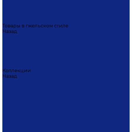
Масленица
Подарки для женщин
Подарки на 23 февраля
Кофейная коллекция
Товары в гжельском стиле
Назад
Товары в гжельском стиле
Домашний текстиль
Канцтовары
Одежда
Салфетки
Коробки подарочные
Коллекции
Назад
Коллекции
Брусника
Вьюнок
Дивные цветы
Лимоны
Незабудки
Пышные цветы
Пэчворк
Синий туман