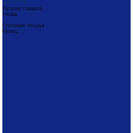
Каталог товаров
Назад
Каталог товаров
Столовая посуда
Назад
Столовая посуда
Банки
Блюда
Блюда для блинов
Бокалы
Вазочки
Горшочки
Доски
Икорницы
Кокотницы
Конфетницы
Кофейники
Кофейные пары
Кофейные стаканчики
Креманки
Кружки
Кувшины
Лимонницы