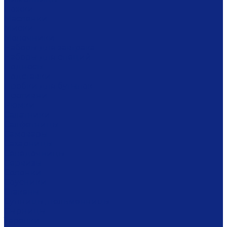
Ложки
Масленки
Миски
Молочники
Наборы для завтрака
Наборы для специй
Подносы
Подставки
Пробки для бутылок
Противни
Рюмки
Салатники
Салфетницы
Самовары
Сахарницы
Селёдочницы
Сервизы
Солонки
Соусники
Стаканы
Супницы, пельменницы
Сырницы
Тарелки