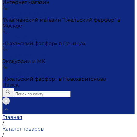
Интернет магазин
+7 (495) 221-72-20
Флагманский магазин "Гжельский фарфор" в
Москве
+7 (495) 995-23-45
«Гжельский фарфор» в Речицах
+7 (903) 107-21-29
Экскурсии и МК
+7 (495) 995-23-45
«Гжельский фарфор» в Новохаритоново
Поиск
Главная
/
Каталог товаров
/