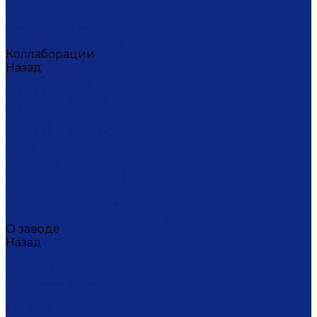
Ситец
Фэнтази
Цветной ситец
Безупречная Гжель
Коллаборации
Назад
Коллаборации
ГФЗ & Berta Muzis
ART\FACT
Atomic Heart
ГФЗ & Buylerika Ceramic
ГФЗ & makelove
Подарки к Пасхе
Подарочные сертификаты
Акции
Экскурсии и мастер-классы
VIP и корпоративные заказы
О заводе
Назад
О заводе
Новости
Документы сайта
Наша история
Отзывы