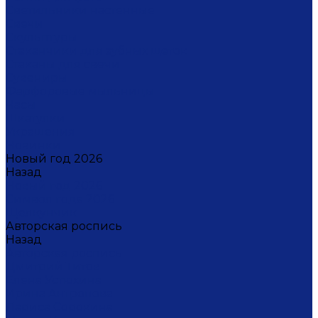
Светильники настенные
Свечи
Скульптуры
Стаканчики для зубных щеток
Стаканы для свечи
Сувениры
Фарфоровые мыльницы
Часы
Шкатулки
Украшения
Новинки
Новый год 2026
Назад
Новый год 2026
Символ года 2026
Щелкунчик
Авторская роспись
Назад
Авторская роспись
Дмитрий Титов
Елена Устюхина
Ирина Антропова
Лариса Сорокина