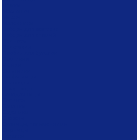
Ложки
Масленки
Миски
Молочники
Наборы для завтрака
Наборы для специй
Подносы
Подставки
Пробки для бутылок
Противни
Рюмки
Салатники
Салфетницы
Самовары
Сахарницы
Селёдочницы
Сервизы
Солонки
Соусники
Стаканы
Супницы, пельменницы
Сырницы
Тарелки