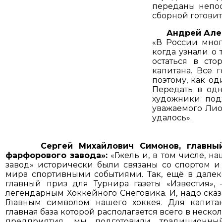
переданы непос
сборной готовит
Андрей Алексе
«В России мног
когда узнали о 
остаться в ст
капитана. Все 
поэтому, как о
Передать в одн
художники под
уважаемого Лио
удалось».
Сергей Михайлович Симонов, главный 
фарфорового завода»:
«Гжель и, в том числе, 
завод» исторически были связаны со спортом 
мира спортивными событиями. Так, ещё в далек
главный приз для Турнира газеты «Известия»,
легендарным Хоккейного Снеговика. И, надо сказа
Главным символом нашего хоккея. Для капитан
главная база которой располагается всего в неско
предприятия, мы подготовили традиционны