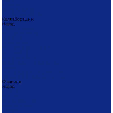
Ситец
Фэнтази
Цветной ситец
Безупречная Гжель
Коллаборации
Назад
Коллаборации
ГФЗ & Berta Muzis
ART\FACT
Atomic Heart
ГФЗ & Buylerika Ceramic
ГФЗ & makelove
Подарки к Пасхе
Подарочные сертификаты
Акции
Экскурсии и мастер-классы
VIP и корпоративные заказы
О заводе
Назад
О заводе
Новости
Документы сайта
Наша история
Отзывы