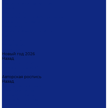
Светильники настенные
Свечи
Скульптуры
Стаканчики для зубных щеток
Стаканы для свечи
Сувениры
Фарфоровые мыльницы
Часы
Шкатулки
Украшения
Новинки
Новый год 2026
Назад
Новый год 2026
Символ года 2026
Щелкунчик
Авторская роспись
Назад
Авторская роспись
Дмитрий Титов
Елена Устюхина
Ирина Антропова
Лариса Сорокина