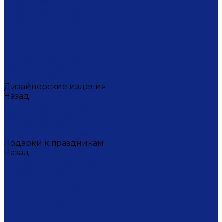
Мария Калигина
Наталья Кустарёва
Наталья Лакомова
Ольга Барыкина
Ольга Жукова
Татьяна Исакина
Юлиана Косихина
Юлия Кокарева
Юрий Гуляев
Дизайнерские изделия
Назад
Дизайнерские изделия
Диана Балашова
Сергей Сысоев
Элина Туктамишева
Подарки к праздникам
Назад
Подарки к праздникам
Товары на 8 марта
9 мая
Ко дню всех влюбленных
Ко Дню Учителя
Коллекция СОЧИ 2014
Коллекция ФУТБОЛ