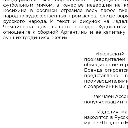
футбольным мячом, в качестве навершия на 
Косихина в росписи отразила весь пафос гж
народно-художественных промыслов, олицетвор
русского народа. И текст и рисунок на издел
Чемпионата для нашего народа. Художники
отношение к сборной Аргентины и её капитану,
лучших традициях Гжели».
«Гжельский ф
производителей 
объединение и р
Бренда откроется
представлено 
производителями 
с современными 
Как член Ассоци
популяризации на
Изделия мастер
находятся в Русс
музее «Прадо» в 