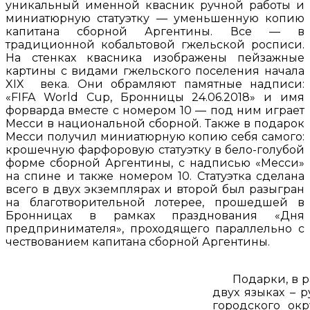
уникальный именной квасник ручной работы и
миниатюрную статуэтку — уменьшенную копию
капитана сборной Аргентины. Все — в
традиционной кобальтовой гжельской росписи.
На стенках квасника изображены пейзажные
картины с видами гжельского поселения начала
XIX века. Они обрамляют памятные надписи:
«FIFA World Cup, Бронницы 24.06.2018» и имя
форварда вместе с номером 10 — под ним играет
Месси в национальной сборной. Также в подарок
Месси получил миниатюрную копию себя самого:
крошечную фарфоровую статуэтку в бело-голубой
форме сборной Аргентины, с надписью «Месси»
на спине и также номером 10. Статуэтка сделана
всего в двух экземплярах и второй был разыгран
на благотворительной лотерее, прошедшей в
Бронницах в рамках празднования «Дня
предпринимателя», проходящего параллельно с
чествованием капитана сборной Аргентины.
Подарки, в ра
двух языках – 
городского ок