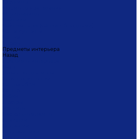
Тортницы
Формы для запекания
Фруктовницы
Чайники
Чайные пары (чашки с блюдцами)
Чаши супницы
Чашки
Штофы
Предметы интерьера
Назад
Предметы интерьера
Вазы
Дозаторы для мыла
Ёлочные игрушки
Канделябры
Кашпо
Кубки
Люстры
Магниты
Настольные лампы
Плакетки
Подвески
Подсвечники
Рамки для фото