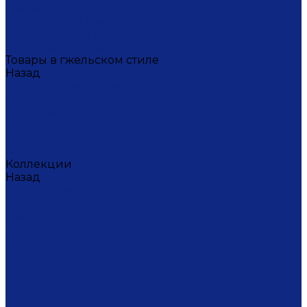
Масленица
Подарки для женщин
Подарки на 23 февраля
Кофейная коллекция
Товары в гжельском стиле
Назад
Товары в гжельском стиле
Домашний текстиль
Канцтовары
Одежда
Салфетки
Коробки подарочные
Коллекции
Назад
Коллекции
Брусника
Вьюнок
Дивные цветы
Лимоны
Незабудки
Пышные цветы
Пэчворк
Синий туман