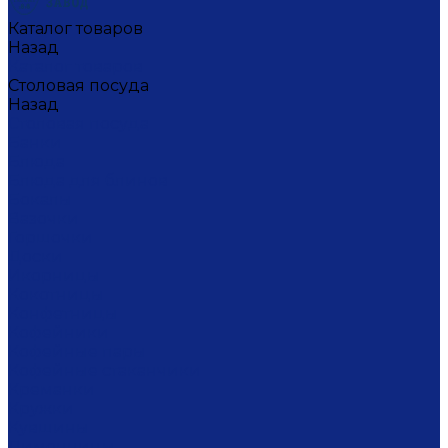
Каталог товаров
Назад
Каталог товаров
Столовая посуда
Назад
Столовая посуда
Банки
Блюда
Блюда для блинов
Бокалы
Вазочки
Горшочки
Доски
Икорницы
Кокотницы
Конфетницы
Кофейники
Кофейные пары
Кофейные стаканчики
Креманки
Кружки
Кувшины
Лимонницы