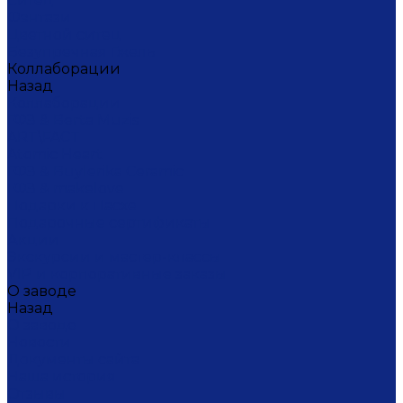
Ситец
Фэнтази
Цветной ситец
Безупречная Гжель
Коллаборации
Назад
Коллаборации
ГФЗ & Berta Muzis
ART\FACT
Atomic Heart
ГФЗ & Buylerika Ceramic
ГФЗ & makelove
Подарки к Пасхе
Подарочные сертификаты
Акции
Экскурсии и мастер-классы
VIP и корпоративные заказы
О заводе
Назад
О заводе
Новости
Документы сайта
Наша история
Отзывы