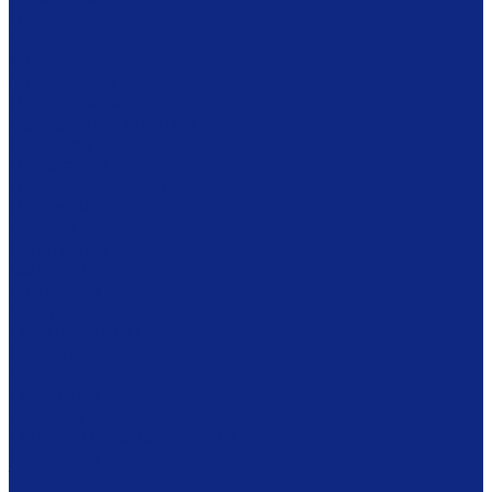
Ложки
Масленки
Миски
Молочники
Наборы для завтрака
Наборы для специй
Подносы
Подставки
Пробки для бутылок
Противни
Рюмки
Салатники
Салфетницы
Самовары
Сахарницы
Селёдочницы
Сервизы
Солонки
Соусники
Стаканы
Супницы, пельменницы
Сырницы
Тарелки