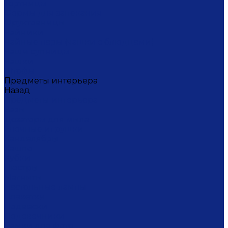
Тортницы
Формы для запекания
Фруктовницы
Чайники
Чайные пары (чашки с блюдцами)
Чаши супницы
Чашки
Штофы
Предметы интерьера
Назад
Предметы интерьера
Вазы
Дозаторы для мыла
Ёлочные игрушки
Канделябры
Кашпо
Кубки
Люстры
Магниты
Настольные лампы
Плакетки
Подвески
Подсвечники
Рамки для фото