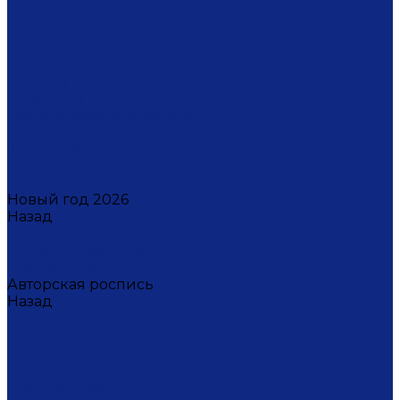
Светильники настенные
Свечи
Скульптуры
Стаканчики для зубных щеток
Стаканы для свечи
Сувениры
Фарфоровые мыльницы
Часы
Шкатулки
Украшения
Новинки
Новый год 2026
Назад
Новый год 2026
Символ года 2026
Щелкунчик
Авторская роспись
Назад
Авторская роспись
Дмитрий Титов
Елена Устюхина
Ирина Антропова
Лариса Сорокина