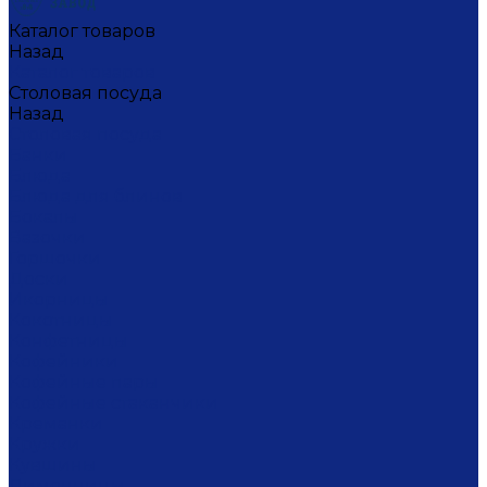
Каталог товаров
Назад
Каталог товаров
Столовая посуда
Назад
Столовая посуда
Банки
Блюда
Блюда для блинов
Бокалы
Вазочки
Горшочки
Доски
Икорницы
Кокотницы
Конфетницы
Кофейники
Кофейные пары
Кофейные стаканчики
Креманки
Кружки
Кувшины
Лимонницы