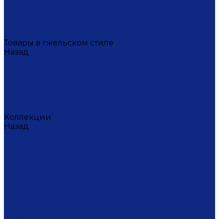
Масленица
Подарки для женщин
Подарки на 23 февраля
Кофейная коллекция
Товары в гжельском стиле
Назад
Товары в гжельском стиле
Домашний текстиль
Канцтовары
Одежда
Салфетки
Коробки подарочные
Коллекции
Назад
Коллекции
Брусника
Вьюнок
Дивные цветы
Лимоны
Незабудки
Пышные цветы
Пэчворк
Синий туман