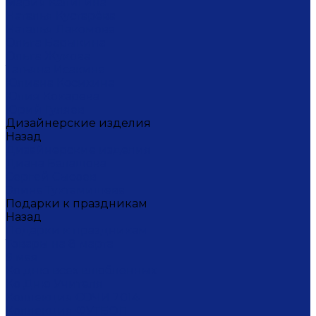
Мария Калигина
Наталья Кустарёва
Наталья Лакомова
Ольга Барыкина
Ольга Жукова
Татьяна Исакина
Юлиана Косихина
Юлия Кокарева
Юрий Гуляев
Дизайнерские изделия
Назад
Дизайнерские изделия
Диана Балашова
Сергей Сысоев
Элина Туктамишева
Подарки к праздникам
Назад
Подарки к праздникам
Товары на 8 марта
9 мая
Ко дню всех влюбленных
Ко Дню Учителя
Коллекция СОЧИ 2014
Коллекция ФУТБОЛ