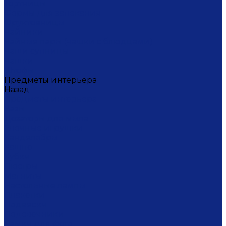
Тортницы
Формы для запекания
Фруктовницы
Чайники
Чайные пары (чашки с блюдцами)
Чаши супницы
Чашки
Штофы
Предметы интерьера
Назад
Предметы интерьера
Вазы
Дозаторы для мыла
Ёлочные игрушки
Канделябры
Кашпо
Кубки
Люстры
Магниты
Настольные лампы
Плакетки
Подвески
Подсвечники
Рамки для фото