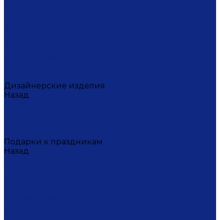
Мария Калигина
Наталья Кустарёва
Наталья Лакомова
Ольга Барыкина
Ольга Жукова
Татьяна Исакина
Юлиана Косихина
Юлия Кокарева
Юрий Гуляев
Дизайнерские изделия
Назад
Дизайнерские изделия
Диана Балашова
Сергей Сысоев
Элина Туктамишева
Подарки к праздникам
Назад
Подарки к праздникам
Товары на 8 марта
9 мая
Ко дню всех влюбленных
Ко Дню Учителя
Коллекция СОЧИ 2014
Коллекция ФУТБОЛ