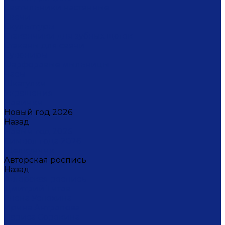
Светильники настенные
Свечи
Скульптуры
Стаканчики для зубных щеток
Стаканы для свечи
Сувениры
Фарфоровые мыльницы
Часы
Шкатулки
Украшения
Новинки
Новый год 2026
Назад
Новый год 2026
Символ года 2026
Щелкунчик
Авторская роспись
Назад
Авторская роспись
Дмитрий Титов
Елена Устюхина
Ирина Антропова
Лариса Сорокина