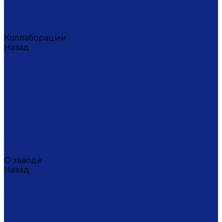
Ситец
Фэнтази
Цветной ситец
Безупречная Гжель
Коллаборации
Назад
Коллаборации
ГФЗ & Berta Muzis
ART\FACT
Atomic Heart
ГФЗ & Buylerika Ceramic
ГФЗ & makelove
Подарки к Пасхе
Подарочные сертификаты
Акции
Экскурсии и мастер-классы
VIP и корпоративные заказы
О заводе
Назад
О заводе
Новости
Документы сайта
Наша история
Отзывы