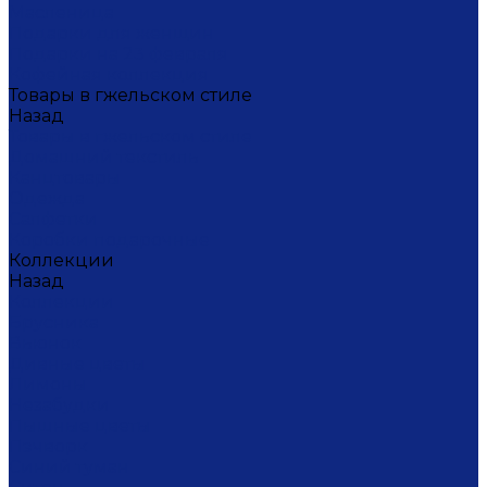
Масленица
Подарки для женщин
Подарки на 23 февраля
Кофейная коллекция
Товары в гжельском стиле
Назад
Товары в гжельском стиле
Домашний текстиль
Канцтовары
Одежда
Салфетки
Коробки подарочные
Коллекции
Назад
Коллекции
Брусника
Вьюнок
Дивные цветы
Лимоны
Незабудки
Пышные цветы
Пэчворк
Синий туман