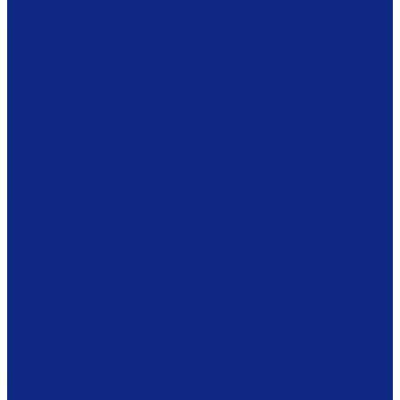
Ложки
Масленки
Миски
Молочники
Наборы для завтрака
Наборы для специй
Подносы
Подставки
Пробки для бутылок
Противни
Рюмки
Салатники
Салфетницы
Самовары
Сахарницы
Селёдочницы
Сервизы
Солонки
Соусники
Стаканы
Супницы, пельменницы
Сырницы
Тарелки