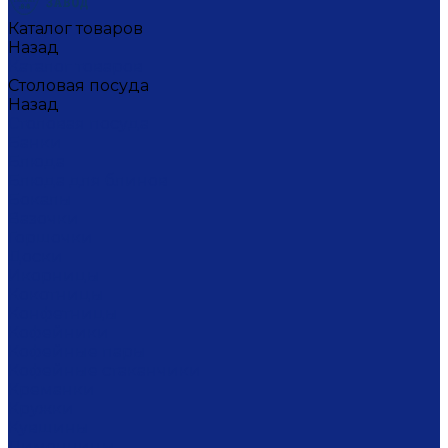
Каталог товаров
Назад
Каталог товаров
Столовая посуда
Назад
Столовая посуда
Банки
Блюда
Блюда для блинов
Бокалы
Вазочки
Горшочки
Доски
Икорницы
Кокотницы
Конфетницы
Кофейники
Кофейные пары
Кофейные стаканчики
Креманки
Кружки
Кувшины
Лимонницы