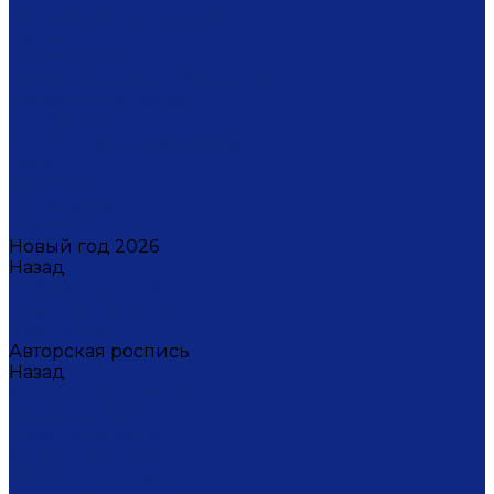
Светильники настенные
Свечи
Скульптуры
Стаканчики для зубных щеток
Стаканы для свечи
Сувениры
Фарфоровые мыльницы
Часы
Шкатулки
Украшения
Новинки
Новый год 2026
Назад
Новый год 2026
Символ года 2026
Щелкунчик
Авторская роспись
Назад
Авторская роспись
Дмитрий Титов
Елена Устюхина
Ирина Антропова
Лариса Сорокина