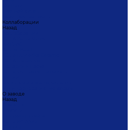
Ситец
Фэнтази
Цветной ситец
Безупречная Гжель
Коллаборации
Назад
Коллаборации
ГФЗ & Berta Muzis
ART\FACT
Atomic Heart
ГФЗ & Buylerika Ceramic
ГФЗ & makelove
Подарки к Пасхе
Подарочные сертификаты
Акции
Экскурсии и мастер-классы
VIP и корпоративные заказы
О заводе
Назад
О заводе
Новости
Документы сайта
Наша история
Отзывы