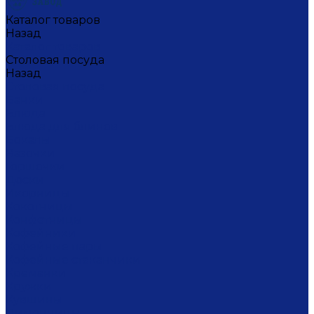
Каталог товаров
Назад
Каталог товаров
Столовая посуда
Назад
Столовая посуда
Банки
Блюда
Блюда для блинов
Бокалы
Вазочки
Горшочки
Доски
Икорницы
Кокотницы
Конфетницы
Кофейники
Кофейные пары
Кофейные стаканчики
Креманки
Кружки
Кувшины
Лимонницы