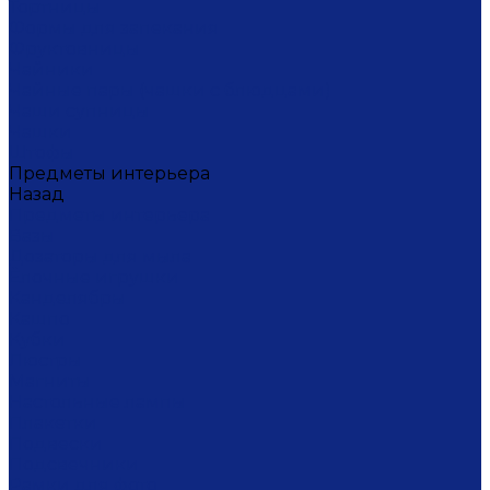
Тортницы
Формы для запекания
Фруктовницы
Чайники
Чайные пары (чашки с блюдцами)
Чаши супницы
Чашки
Штофы
Предметы интерьера
Назад
Предметы интерьера
Вазы
Дозаторы для мыла
Ёлочные игрушки
Канделябры
Кашпо
Кубки
Люстры
Магниты
Настольные лампы
Плакетки
Подвески
Подсвечники
Рамки для фото