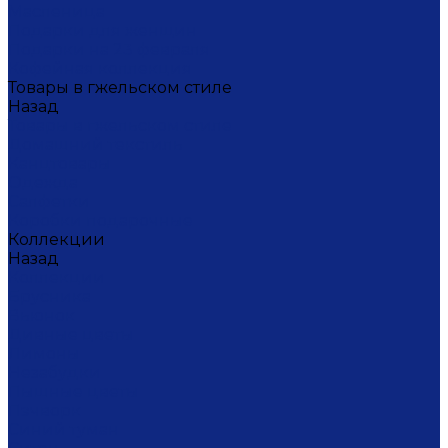
Масленица
Подарки для женщин
Подарки на 23 февраля
Кофейная коллекция
Товары в гжельском стиле
Назад
Товары в гжельском стиле
Домашний текстиль
Канцтовары
Одежда
Салфетки
Коробки подарочные
Коллекции
Назад
Коллекции
Брусника
Вьюнок
Дивные цветы
Лимоны
Незабудки
Пышные цветы
Пэчворк
Синий туман