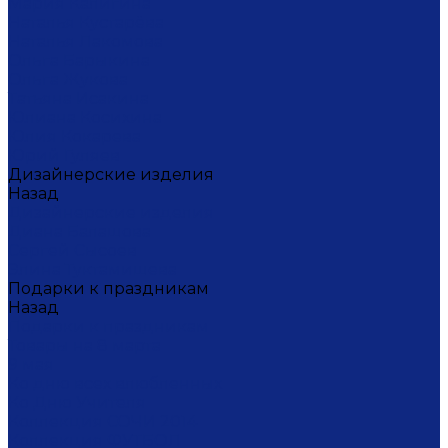
Мария Калигина
Наталья Кустарёва
Наталья Лакомова
Ольга Барыкина
Ольга Жукова
Татьяна Исакина
Юлиана Косихина
Юлия Кокарева
Юрий Гуляев
Дизайнерские изделия
Назад
Дизайнерские изделия
Диана Балашова
Сергей Сысоев
Элина Туктамишева
Подарки к праздникам
Назад
Подарки к праздникам
Товары на 8 марта
9 мая
Ко дню всех влюбленных
Ко Дню Учителя
Коллекция СОЧИ 2014
Коллекция ФУТБОЛ