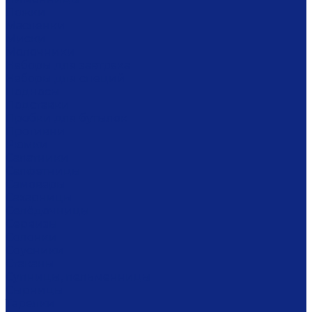
Ложки
Масленки
Миски
Молочники
Наборы для завтрака
Наборы для специй
Подносы
Подставки
Пробки для бутылок
Противни
Рюмки
Салатники
Салфетницы
Самовары
Сахарницы
Селёдочницы
Сервизы
Солонки
Соусники
Стаканы
Супницы, пельменницы
Сырницы
Тарелки