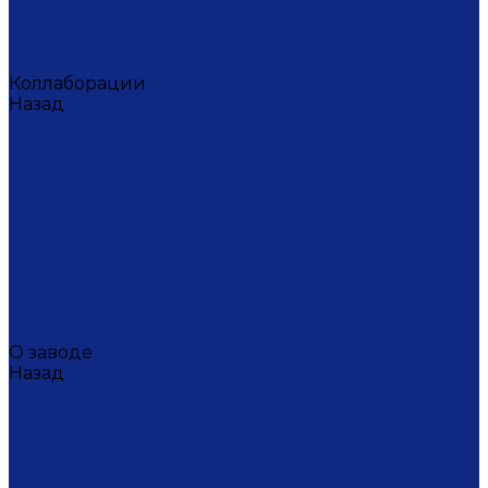
Ситец
Фэнтази
Цветной ситец
Безупречная Гжель
Коллаборации
Назад
Коллаборации
ГФЗ & Berta Muzis
ART\FACT
Atomic Heart
ГФЗ & Buylerika Ceramic
ГФЗ & makelove
Подарки к Пасхе
Подарочные сертификаты
Акции
Экскурсии и мастер-классы
VIP и корпоративные заказы
О заводе
Назад
О заводе
Новости
Документы сайта
Наша история
Отзывы