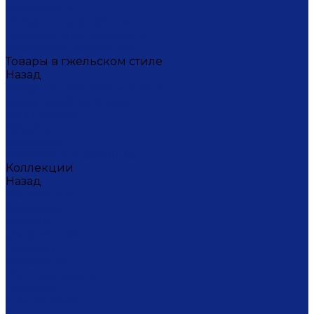
Масленица
Подарки для женщин
Подарки на 23 февраля
Кофейная коллекция
Товары в гжельском стиле
Назад
Товары в гжельском стиле
Домашний текстиль
Канцтовары
Одежда
Салфетки
Коробки подарочные
Коллекции
Назад
Коллекции
Брусника
Вьюнок
Дивные цветы
Лимоны
Незабудки
Пышные цветы
Пэчворк
Синий туман