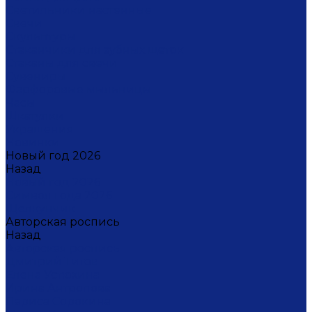
Светильники настенные
Свечи
Скульптуры
Стаканчики для зубных щеток
Стаканы для свечи
Сувениры
Фарфоровые мыльницы
Часы
Шкатулки
Украшения
Новинки
Новый год 2026
Назад
Новый год 2026
Символ года 2026
Щелкунчик
Авторская роспись
Назад
Авторская роспись
Дмитрий Титов
Елена Устюхина
Ирина Антропова
Лариса Сорокина