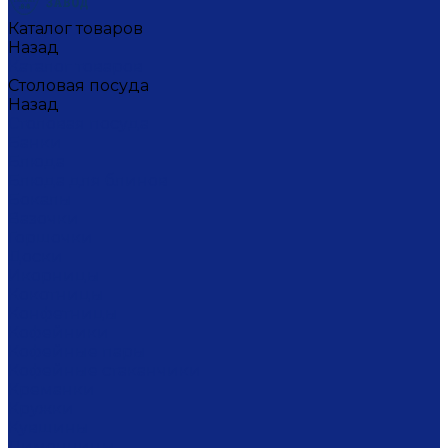
Каталог товаров
Назад
Каталог товаров
Столовая посуда
Назад
Столовая посуда
Банки
Блюда
Блюда для блинов
Бокалы
Вазочки
Горшочки
Доски
Икорницы
Кокотницы
Конфетницы
Кофейники
Кофейные пары
Кофейные стаканчики
Креманки
Кружки
Кувшины
Лимонницы