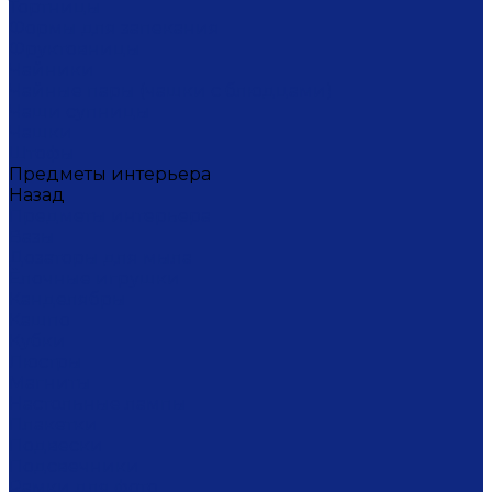
Тортницы
Формы для запекания
Фруктовницы
Чайники
Чайные пары (чашки с блюдцами)
Чаши супницы
Чашки
Штофы
Предметы интерьера
Назад
Предметы интерьера
Вазы
Дозаторы для мыла
Ёлочные игрушки
Канделябры
Кашпо
Кубки
Люстры
Магниты
Настольные лампы
Плакетки
Подвески
Подсвечники
Рамки для фото