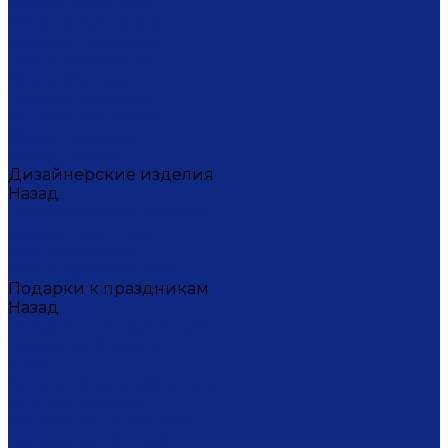
Мария Калигина
Наталья Кустарёва
Наталья Лакомова
Ольга Барыкина
Ольга Жукова
Татьяна Исакина
Юлиана Косихина
Юлия Кокарева
Юрий Гуляев
Дизайнерские изделия
Назад
Дизайнерские изделия
Диана Балашова
Сергей Сысоев
Элина Туктамишева
Подарки к праздникам
Назад
Подарки к праздникам
Товары на 8 марта
9 мая
Ко дню всех влюбленных
Ко Дню Учителя
Коллекция СОЧИ 2014
Коллекция ФУТБОЛ