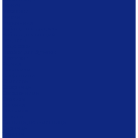
Ложки
Масленки
Миски
Молочники
Наборы для завтрака
Наборы для специй
Подносы
Подставки
Пробки для бутылок
Противни
Рюмки
Салатники
Салфетницы
Самовары
Сахарницы
Селёдочницы
Сервизы
Солонки
Соусники
Стаканы
Супницы, пельменницы
Сырницы
Тарелки