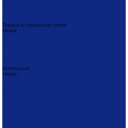
Масленица
Подарки для женщин
Подарки на 23 февраля
Кофейная коллекция
Товары в гжельском стиле
Назад
Товары в гжельском стиле
Домашний текстиль
Канцтовары
Одежда
Салфетки
Коробки подарочные
Коллекции
Назад
Коллекции
Брусника
Вьюнок
Дивные цветы
Лимоны
Незабудки
Пышные цветы
Пэчворк
Синий туман