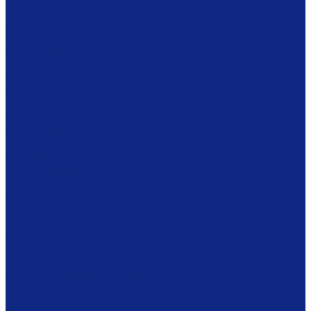
Ложки
Масленки
Миски
Молочники
Наборы для завтрака
Наборы для специй
Подносы
Подставки
Пробки для бутылок
Противни
Рюмки
Салатники
Салфетницы
Самовары
Сахарницы
Селёдочницы
Сервизы
Солонки
Соусники
Стаканы
Супницы, пельменницы
Сырницы
Тарелки