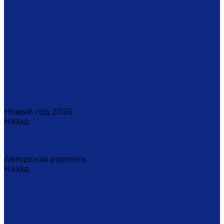
Светильники настенные
Свечи
Скульптуры
Стаканчики для зубных щеток
Стаканы для свечи
Сувениры
Фарфоровые мыльницы
Часы
Шкатулки
Украшения
Новинки
Новый год 2026
Назад
Новый год 2026
Символ года 2026
Щелкунчик
Авторская роспись
Назад
Авторская роспись
Дмитрий Титов
Елена Устюхина
Ирина Антропова
Лариса Сорокина