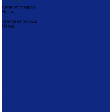
Каталог товаров
Назад
Каталог товаров
Столовая посуда
Назад
Столовая посуда
Банки
Блюда
Блюда для блинов
Бокалы
Вазочки
Горшочки
Доски
Икорницы
Кокотницы
Конфетницы
Кофейники
Кофейные пары
Кофейные стаканчики
Креманки
Кружки
Кувшины
Лимонницы