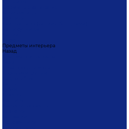
Тортницы
Формы для запекания
Фруктовницы
Чайники
Чайные пары (чашки с блюдцами)
Чаши супницы
Чашки
Штофы
Предметы интерьера
Назад
Предметы интерьера
Вазы
Дозаторы для мыла
Ёлочные игрушки
Канделябры
Кашпо
Кубки
Люстры
Магниты
Настольные лампы
Плакетки
Подвески
Подсвечники
Рамки для фото