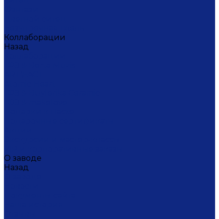
Ситец
Фэнтази
Цветной ситец
Безупречная Гжель
Коллаборации
Назад
Коллаборации
ГФЗ & Berta Muzis
ART\FACT
Atomic Heart
ГФЗ & Buylerika Ceramic
ГФЗ & makelove
Подарки к Пасхе
Подарочные сертификаты
Акции
Экскурсии и мастер-классы
VIP и корпоративные заказы
О заводе
Назад
О заводе
Новости
Документы сайта
Наша история
Отзывы