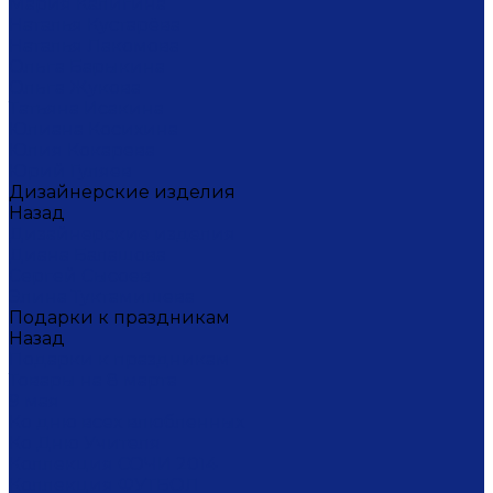
Мария Калигина
Наталья Кустарёва
Наталья Лакомова
Ольга Барыкина
Ольга Жукова
Татьяна Исакина
Юлиана Косихина
Юлия Кокарева
Юрий Гуляев
Дизайнерские изделия
Назад
Дизайнерские изделия
Диана Балашова
Сергей Сысоев
Элина Туктамишева
Подарки к праздникам
Назад
Подарки к праздникам
Товары на 8 марта
9 мая
Ко дню всех влюбленных
Ко Дню Учителя
Коллекция СОЧИ 2014
Коллекция ФУТБОЛ