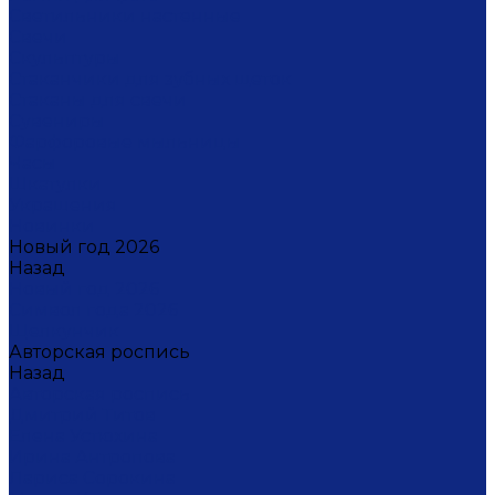
Светильники настенные
Свечи
Скульптуры
Стаканчики для зубных щеток
Стаканы для свечи
Сувениры
Фарфоровые мыльницы
Часы
Шкатулки
Украшения
Новинки
Новый год 2026
Назад
Новый год 2026
Символ года 2026
Щелкунчик
Авторская роспись
Назад
Авторская роспись
Дмитрий Титов
Елена Устюхина
Ирина Антропова
Лариса Сорокина