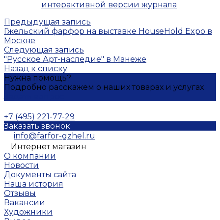
интерактивной версии журнала
Предыдущая запись
Гжельский фарфор на выставке HouseHold Expo в
Москве
Следующая запись
"Русское Арт-наследие" в Манеже
Назад к списку
Нужна помощь?
Подробно расскажем о наших товарах и услугах
Задать вопрос
+7 (495) 221-77-29
Заказать звонок
info@farfor-gzhel.ru
Интернет магазин
О компании
Новости
Документы сайта
Наша история
Отзывы
Вакансии
Художники