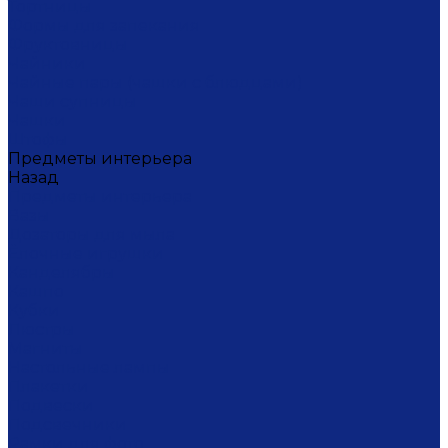
Тортницы
Формы для запекания
Фруктовницы
Чайники
Чайные пары (чашки с блюдцами)
Чаши супницы
Чашки
Штофы
Предметы интерьера
Назад
Предметы интерьера
Вазы
Дозаторы для мыла
Ёлочные игрушки
Канделябры
Кашпо
Кубки
Люстры
Магниты
Настольные лампы
Плакетки
Подвески
Подсвечники
Рамки для фото