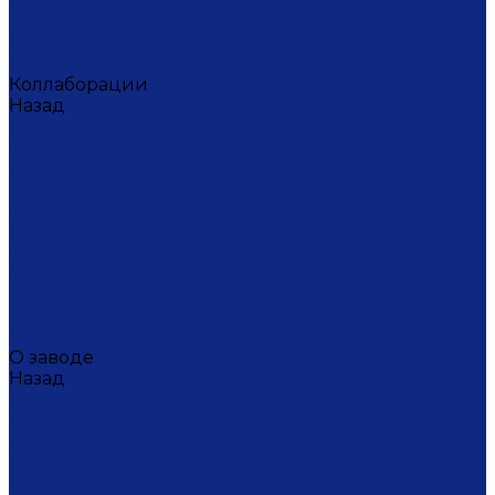
Ситец
Фэнтази
Цветной ситец
Безупречная Гжель
Коллаборации
Назад
Коллаборации
ГФЗ & Berta Muzis
ART\FACT
Atomic Heart
ГФЗ & Buylerika Ceramic
ГФЗ & makelove
Подарки к Пасхе
Подарочные сертификаты
Акции
Экскурсии и мастер-классы
VIP и корпоративные заказы
О заводе
Назад
О заводе
Новости
Документы сайта
Наша история
Отзывы